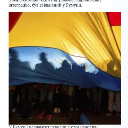
інтеграцію, був звільнений у Румунії.
У Румунії парламент схвалив вотум недовіри