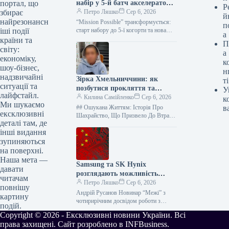
набір у 5-й батч акселератора
портал, що
Р
Mission Possible – дізнайся
Петро Ляшко
Сер 6, 2026
збирає
й
умови та терміни!
найрезонансн
“Mission Possible” трансформується:
п
старт набору до 5-ї когорти та нова
іші події
а
платформа для українських tech-
країни та
П
засновників! Запам’ятайте цю назву:
світу:
а
“Mission Possible” не…
економіку,
к
шоу-бізнес,
н
надзвичайні
Зірка Хмельниччини: як
ті
ситуації та
позбутися прокляття та
У
лайфстайл.
зберегти 354 тисячі гривень
Килина Самійленко
Сер 6, 2026
к
Ми шукаємо
## Ошукана Життям: Історія Про
в
ексклюзивні
Шахрайство, Що Призвело До Втрати
деталі там, де
Майже Півмільйона Гривень Шановні
інші видання
друзі, сьогодні я хочу розповісти
вам…
зупиняються
на поверхні.
Наша мета —
Samsung та SK Hynix
давати
розглядають можливість
читачам
придбання обладнання від
Петро Ляшко
Сер 6, 2026
повнішу
китайської компанії AMEC
Андрій Русанов Новинар “Межі” з
картину
для захисту своїх виробничих
чотирирічним досвідом роботи з
подій.
редакційними матеріалами. Любитель
потужностей у Китаї від
Copyright © 2026 - Ексклюзивні новини України. Всі
у всьому, про що пише, але найбільше
можливих санкцій
права захищені. Сайт розроблено в INFBusiness.
—…
Сполучених Штатів.