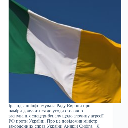
Ірландія поінформувала Раду Європи про
наміри долучитися до угоди стосовно
заснування спецтрибуналу щодо злочину агресії
РФ проти України. Про це повідомив міністр
закордонних справ України Андрій Сибіга. "Я