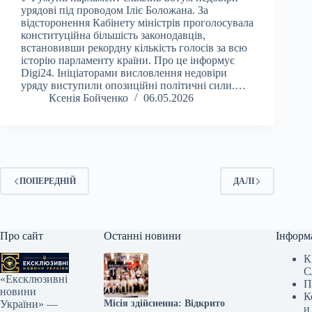
урядові під проводом Іліє Боложана. За
відсторонення Кабінету міністрів проголосувала
конституційна більшість законодавців,
встановивши рекордну кількість голосів за всю
історію парламенту країни. Про це інформує
Digi24. Ініціаторами висловлення недовіри
уряду виступили опозиційні політичні сили.…
Ксенія Бойченко
06.05.2026
ПОПЕРЕДНІЙ
ДАЛІ
Про сайт
Останні новини
Інформ
К
С
«Ексклюзивні
П
новини
К
Місія здійсненна: Відкрито
України» —
и