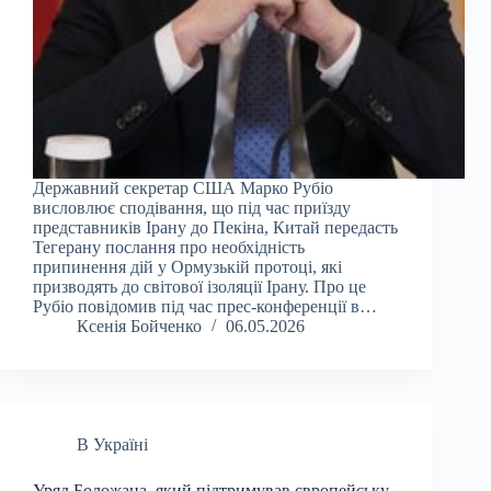
Державний секретар США Марко Рубіо
висловлює сподівання, що під час приїзду
представників Ірану до Пекіна, Китай передасть
Тегерану послання про необхідність
припинення дій у Ормузькій протоці, які
призводять до світової ізоляції Ірану. Про це
Рубіо повідомив під час прес-конференції в…
Ксенія Бойченко
06.05.2026
В Україні
Уряд Боложана, який підтримував європейську