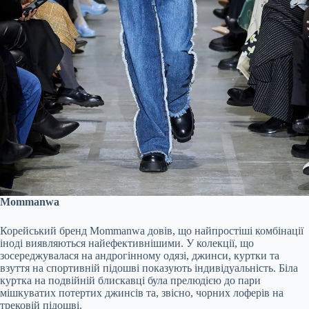
Mommanwa
Корейський бренд Mommanwa довів, що найпростіші комбінації
іноді виявляються найефективнішими. У колекції, що
зосереджувалася на андрогінному одязі, джинси, куртки та
взуття на спортивній підошві показують індивідуальність. Біла
куртка на подвійній блискавці була прелюдією до пари
мішкуватих потертих джинсів та, звісно, чорних лоферів на
трековій підошві.