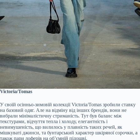
Victoria/Tomas
У своїй осінньо-зимовій колекції Victoria/Tomas зробили ставку
на базовий одяг. Але на відміну від інших брендів, вони не
вибрали мінімалістичну стриманість. Тут був баланс між
текстурами, відчуття тепла і холоду, елегантність і
невимушеність, що вилилось у плавність таких речей, як
мішкуваті джинси, та бунтарський характер шкіряної сорочки, а
також пари лоферів на обʼємній підошві.