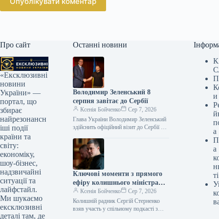
Опублікувати коментар
Про сайт
Останні новини
Інформ
К
С
«Ексклюзивні
П
новини
К
Володимир Зеленський 8
України» —
и
серпня завітає до Сербії
портал, що
Р
Ксенія Бойченко
Сер 7, 2026
збирає
й
найрезонансн
Глава України Володимир Зеленський
п
здійснить офіційний візит до Сербії 8
іші події
а
серпня, де проведе переговори з
країни та
П
президентом країни Александром
світу:
а
Вучичем. Цю…
економіку,
к
шоу-бізнес,
н
надзвичайні
Ключові моменти з прямого
ті
ситуації та
ефіру колишнього міністра
У
лайфстайл.
оборони Федорова з колишнім
Ксенія Бойченко
Сер 7, 2026
к
Ми шукаємо
радником Стерненком
Колишній радник Сергій Стерненко
в
ексклюзивні
взяв участь у спільному подкасті з
деталі там, де
ексочільником Міністерства оборони,