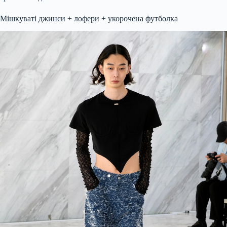
Мішкуваті джинси + лофери + укорочена футболка