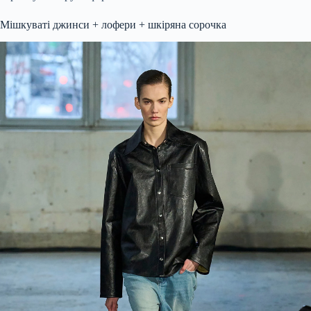
Мішкуваті джинси + лофери + шкіряна сорочка