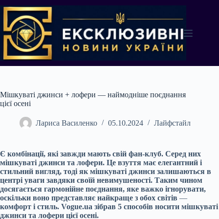
Перейти
до
вмісту
Мішкуваті джинси + лофери — наймодніше поєднання
цієї осені
Лариса Василенко
05.10.2024
Лайфстайл
Є комбінації, які завжди мають свій фан-клуб. Серед них
мішкуваті джинси та лофери. Це взуття має елегантний і
стильний вигляд, тоді як мішкуваті джинси залишаються в
центрі уваги завдяки своїй невимушеності. Таким чином
досягається гармонійне поєднання, яке важко ігнорувати,
оскільки воно представляє найкраще з обох світів
—
комфорт і стиль. Vogue.ua зібрав 5 способів носити мішкуваті
джинси та лофери цієї осені.