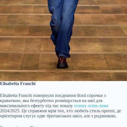
Elisabetta Franchi
Elisabetta Franchi повернули поєднання білої сорочки з
краваткою, яка безтурботно розміщується на шиї для
максимального ефекту під час показу
сезону осінь-зима
2024/2025. Це справжня мрія тих, хто любить стиль преппі, де
орієнтиром слугує одяг британських шкіл, але з родзинкою.