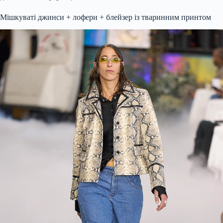
Мішкуваті джинси + лофери + блейзер із тваринним принтом