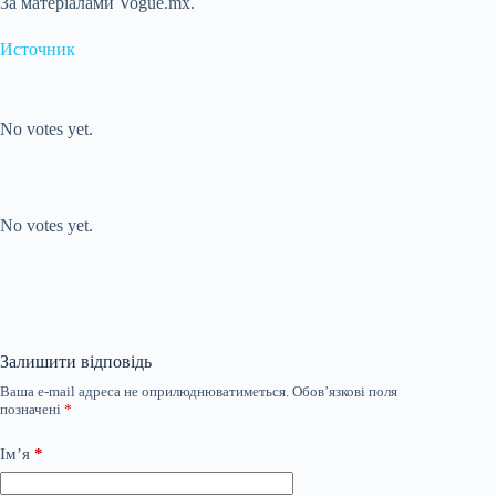
За матеріалами Vogue.mx.
Источник
Submit Rating
Rate this item:
No votes yet.
Submit Rating
Rate this item:
No votes yet.
Залишити відповідь
Ваша e-mail адреса не оприлюднюватиметься.
Обов’язкові поля
позначені
*
Ім’я
*