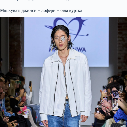
Мішкуваті джинси + лофери + біла куртка