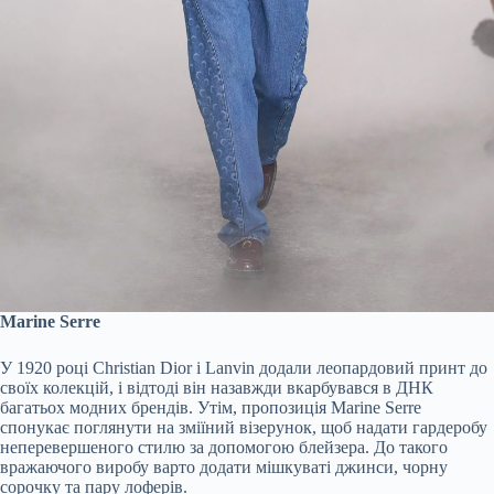
Marine Serre
У 1920 році Christian Dior і Lanvin додали леопардовий принт до
своїх колекцій, і відтоді він назавжди вкарбувався в ДНК
багатьох модних брендів. Утім, пропозиція Marine Serre
спонукає поглянути на зміїний візерунок, щоб надати гардеробу
неперевершеного стилю за допомогою блейзера. До такого
вражаючого виробу варто додати мішкуваті джинси, чорну
сорочку та пару лоферів.