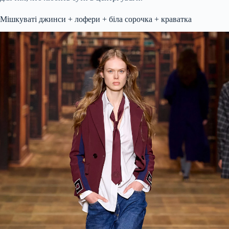
Мішкуваті джинси + лофери + біла сорочка + краватка