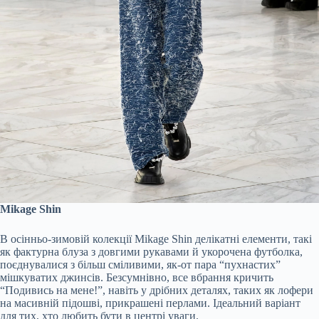
Mikage Shin
В осінньо-зимовій колекції Mikage Shin делікатні елементи, такі
як фактурна блуза з довгими рукавами й укорочена футболка,
поєднувалися з більш сміливими, як-от пара “пухнастих”
мішкуватих джинсів. Безсумнівно, все вбрання кричить
“Подивись на мене!”, навіть у дрібних деталях, таких як лофери
на масивній підошві, прикрашені перлами. Ідеальний варіант
для тих, хто любить бути в центрі уваги.