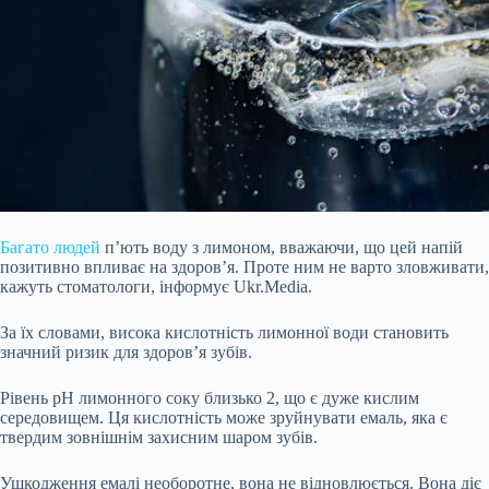
Багато людей
п’ють воду з лимоном, вважаючи, що цей напій
позитивно впливає на здоров’я. Проте ним не варто зловживати,
кажуть стоматологи, інформує Ukr.Media.
За їх словами, висока кислотність лимонної води становить
значний ризик для здоров’я зубів.
Рівень pH лимонного соку близько 2, що є дуже кислим
середовищем. Ця кислотність може зруйнувати емаль, яка є
твердим зовнішнім захисним шаром зубів.
Ушкодження емалі необоротне, вона не відновлюється. Вона діє