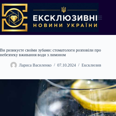
Перейти
до
вмісту
Ви ризикуєте своїми зубами: стоматологи розповіли про
небезпеку вживання води з лимоном
Лариса Василенко
07.10.2024
Ексклюзив