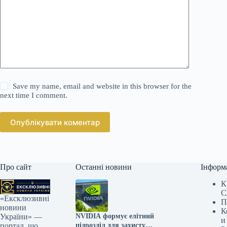
Save my name, email and website in this browser for the
next time I comment.
Опублікувати коментар
Про сайт
Останні новини
Інформ
К
С
«Ексклюзивні
П
новини
К
NVIDIA формує елітний
України» —
и
підрозділ для захисту
портал, що