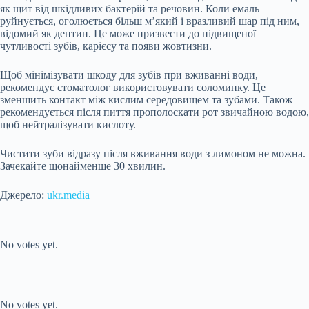
як щит від шкідливих
бактерій та речовин. Коли емаль
руйнується, оголюється більш м’який і вразливий шар під ним,
відомий як дентин. Це може призвести до підвищеної
чутливості зубів, карієсу та появи жовтизни.
Щоб мінімізувати шкоду для зубів при вживанні води,
рекомендує стоматолог використовувати соломинку. Це
зменшить контакт між кислим середовищем та зубами. Також
рекомендується після пиття прополоскати рот звичайною водою,
щоб нейтралізувати кислоту.
Чистити зуби відразу після вживання води з лимоном не можна.
Зачекайте щонайменше 30 хвилин.
Джерело:
ukr.media
Submit Rating
Rate this item:
No votes yet.
Submit Rating
Rate this item:
No votes yet.