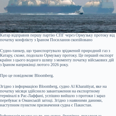
Катар відправив першу партію СПГ через Ормузьку протоку від
початку конфлікту з Іраном
Посилання скопійовано
Судно-танкер, що транспортувало зріджений природний газ з
Катару, схоже, подолало Ормузьку протоку. Це перший експорт
країни з цього водного шляху з моменту початку військових дій
з Іраном наприкінці лютого 2026 року.
Про це
повідомляє
Bloomberg.
Згідно з інформацією Bloomberg, судно Al Kharaitiyat, яке на
початку місяця здійснило завантаження на експортному
терміналі в Рас-Лаффані, успішно вийшло з протоки і зараз
перебуває в Оманській затоці. Згідно з наявними даними,
наступним пунктом призначення судна є Пакистан.
Інформація вказує на те, що судно, ймовірно, рухалося за