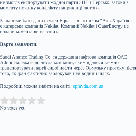
не змогла експортувати жодної партії ЗПГ з Перської затоки з
моменту початку конфлікту наприкінці лютого.
За даними бази даних суден Equasis, власником “Аль-Хараїтіят”
є катарська компанія Nakilat. Компанії Nakilat і QatarEnergy не
надали коментарів на запит.
Варто зазначити:
Saudi Aramco Trading Co. та державна нафтова компанія ОАЕ
Adnoc належать до числа компаній, яким вдалося таємно
транспортувати партії сирої нафти через Ормузьку протоку після
того, як Іран фактично заблокував цей водний шлях.
Подробиці можна знайти на сайті:
epravda.com.ua
Submit Rating
Rate this item:
No votes yet.