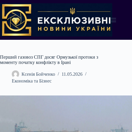
Перейти
до
вмісту
Перший газовоз СПГ досяг Ормузької протоки з
моменту початку конфлікту в Ірані
Ксенія Бойченко
11.05.2026
Економіка та Бізнес