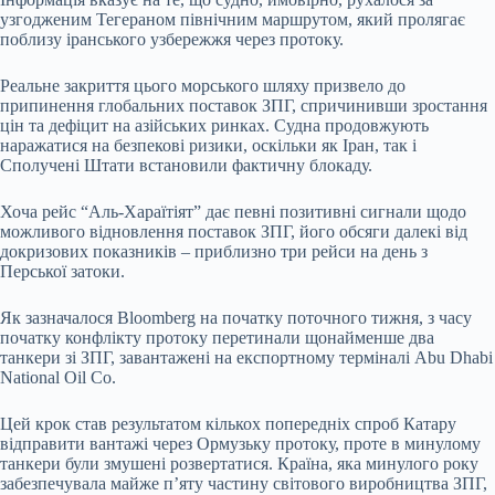
узгодженим Тегераном північним маршрутом, який пролягає
поблизу іранського узбережжя через протоку.
Реальне закриття цього морського шляху призвело до
припинення глобальних поставок ЗПГ, спричинивши зростання
цін та дефіцит на азійських ринках. Судна продовжують
наражатися на безпекові ризики, оскільки як Іран, так і
Сполучені Штати встановили фактичну блокаду.
Хоча рейс “Аль-Хараїтіят” дає певні позитивні сигнали щодо
можливого відновлення поставок ЗПГ, його обсяги далекі від
докризових показників – приблизно три рейси на день з
Перської затоки.
Як зазначалося Bloomberg на початку поточного тижня, з часу
початку конфлікту протоку перетинали щонайменше два
танкери зі ЗПГ, завантажені на експортному терміналі Abu Dhabi
National Oil Co.
Цей крок став результатом кількох попередніх спроб Катару
відправити вантажі через Ормузьку протоку, проте в минулому
танкери були змушені розвертатися. Країна, яка минулого року
забезпечувала майже п’яту частину світового виробництва ЗПГ,