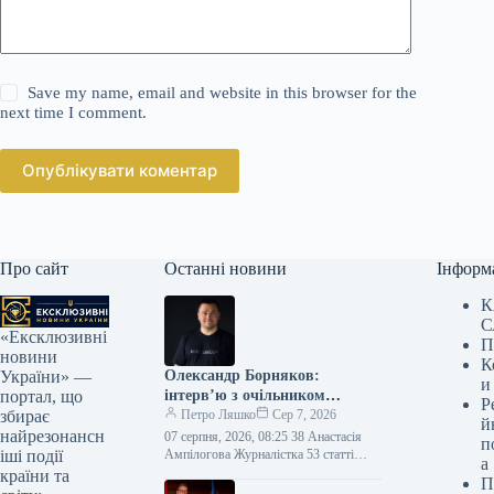
Save my name, email and website in this browser for the
next time I comment.
Опублікувати коментар
Про сайт
Останні новини
Інформ
К
С
«Ексклюзивні
П
новини
К
Олександр Борняков:
України» —
и
інтерв’ю з очільником
портал, що
Р
Наглядової ради Brave1
Петро Ляшко
Сер 7, 2026
збирає
й
найрезонансн
07 серпня, 2026, 08:25 38 Анастасія
п
Ампілогова Журналістка 53 статті
іші події
а
Колишній в.о. міністра цифрової
країни та
П
трансформації Олександр Борняков