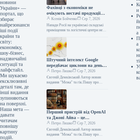
новини
К
Фахівці з економіки не
України» —
и
очікують нестачі продукції
портал, що
Р
після атак росії на сховища
Ксенія Бойченко
Сер 7, 2026
збирає
й
найрезонансн
Напади Росії на українські складські
п
приміщення та логістичні центри не
іші події
а
призведуть до значного браку
країни та
П
продукції чи помітного підвищення
світу:
а
вартості, хоча…
економіку,
к
шоу-бізнес,
н
надзвичайні
Штучний інтелект Google
ті
ситуації та
передбачає циклони на день
У
лайфстайл.
раніше, ніж провідні
Петро Ляшко
Сер 7, 2026
к
Ми шукаємо
метеорологічні моделі.
Євгеній Демківський Автор новин
в
ексклюзивні
видання "Межа" та гік.Пишу про
деталі там, де
технології, кіно та ігри. Можливо, про
інші видання
ігри з трохи більшою пристрастю.…
зупиняються
на поверхні.
Наша мета —
Перший пристрій від OpenAI
давати
та Джоні Айва – це
читачам
“інтелектуальна” колонка з
Петро Ляшко
Сер 7, 2026
повнішу
динамічними елементами,
Євгеній Демківський Автор новин
картину
вартістю 300–400 доларів.
видання "Межа" та гік.Пишу про
подій.
технології, кіно та ігри. Можливо, про