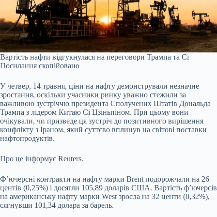
Вартість нафти відгукнулася на переговори Трампа та Сі
Посилання скопійовано
У четвер, 14 травня, ціни на нафту демонстрували незначне
зростання, оскільки учасники ринку уважно стежили за
важливою зустріччю президента Сполучених Штатів Дональда
Трампа з лідером Китаю Сі Цзіньпіном. При цьому вони
очікували, чи призведе ця зустріч до позитивного вирішення
конфлікту з Іраном, який суттєво вплинув на світові поставки
нафтопродуктів.
Про це
інформує
Reuters.
Ф’ючерсні контракти на нафту марки Brent подорожчали на 26
центів (0,25%) і досягли 105,89 доларів США. Вартість ф’ючерсів
на американську нафту марки West зросла на 32 центи (0,32%),
сягнувши 101,34 долара за барель.