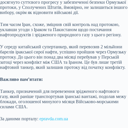
досягнуто суттєвого прогресу у забезпеченні безпеки Ормузької
протоки, у Сполучених Штатів, ймовірно, не залишиться іншого
вибору, окрім як відновити військові дії.
Тим часом Іран, схоже, зміцнив свій контроль над протокою,
уклавши угоди з Іраком та Пакистаном щодо постачання
нафтопродуктів і зрідженого природного газу з цього регіону.
У середу китайський супертанкер, який перевозив 2 мільйони
барелів іракської сирої нафти, успішно пройшов через Ормузьку
протоку. До цього він понад два місяці перебував у Перській
затоці через конфлікт між США та Іраном. Це був лише третій
нафтовий танкер, який залишив протоку від початку конфлікту.
Важливо пам’ятати:
Танкер, призначений для перевезення зрідженого нафтового
газу, який раніше транспортував іранські вантажі, подолав межу
блокади, оголошеної минулого місяця Військово-морськими
силами США.
За даними порталу:
epravda.com.ua