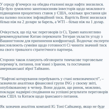
У середу ф’ючерси на обидва еталонні види нафти знизилися.
Це було зумовлено занепокоєнням інвесторів щодо можливого
підвищення процентних ставок у США, оскільки зростання цін
на паливо посилює інфляційний тиск. Вартість Brent знизилася
більш ніж на 2 долари за барель, а WTI – більш ніж на 1 долар.
Очікується, що під час переговорів із Сі, Трамп наполегливо
рекомендуватиме Китаю переконати Тегеран укласти угоду з
Вашингтоном для припинення конфронтації. Водночас експерти
висловлюють сумніви щодо готовності Сі чинити значний тиск
на свого тривалого стратегічного партнера.
Сторони також планують обговорити тимчасове торговельне
перемир’я, питання, пов’язані з Іраном, та постачання
американської зброї Тайваню.
“Нафтові котирування перебувають у стані невизначеності”, –
зазначили аналітики фінансової групи ING у своєму звіті,
опублікованому в четвер. Вони додали, що ринок, можливо,
покладає надмірні сподівання на успішні результати переговорів
між США та Китаєм щодо іранського питання.
Як зазначив аналітик компанії IG Тоні Сайкамор, якщо не буде