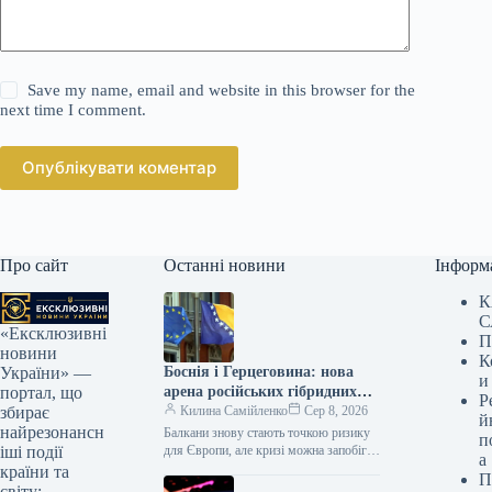
Save my name, email and website in this browser for the
next time I comment.
Опублікувати коментар
Про сайт
Останні новини
Інформ
К
С
«Ексклюзивні
П
новини
К
Боснія і Герцеговина: нова
України» —
и
арена російських гібридних
портал, що
Р
загроз?
Килина Самійленко
Сер 8, 2026
збирає
й
найрезонансн
Балкани знову стають точкою ризику
п
для Європи, але кризі можна запобігти
іші події
а
Поки увага Заходу прикута до війни
країни та
П
Росії проти України,…
світу: