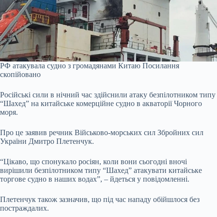
РФ атакувала судно з громадянами Китаю
Посилання
скопійовано
Російські сили в нічний час здійснили атаку безпілотником типу
“Шахед” на китайське комерційне судно в акваторії Чорного
моря.
Про це
заявив
речник Військово-морських сил Збройних сил
України Дмитро Плетенчук.
“Цікаво, що спонукало росіян, коли вони сьогодні вночі
вирішили безпілотником типу “Шахед” атакувати китайське
торгове судно в наших водах”, – йдеться у повідомленні.
Плетенчук також зазначив, що під час нападу обійшлося без
постраждалих.