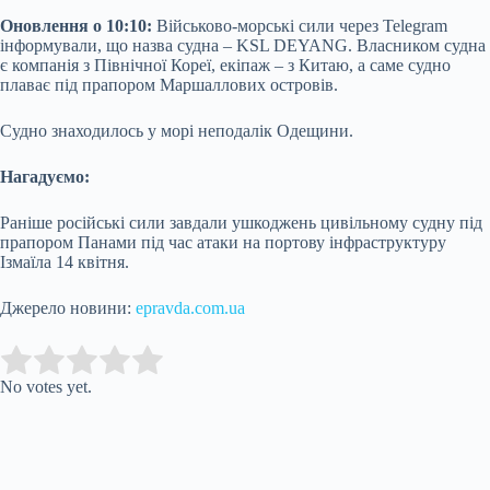
Оновлення о 10:10:
Військово-морські сили через Telegram
інформували, що назва судна – KSL DEYANG. Власником судна
є компанія з Північної Кореї, екіпаж – з Китаю, а саме судно
плаває під прапором Маршаллових островів.
Судно знаходилось у морі неподалік Одещини.
Нагадуємо:
Раніше російські сили завдали ушкоджень цивільному судну під
прапором Панами під час атаки на портову інфраструктуру
Ізмаїла 14 квітня.
Джерело новини:
epravda.com.ua
Submit Rating
Rate this item:
No votes yet.