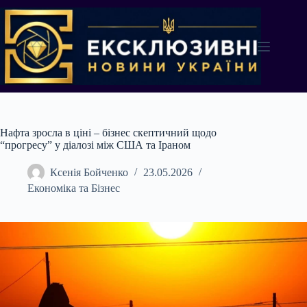
Перейти
до
вмісту
Нафта зросла в ціні – бізнес скептичний щодо
“прогресу” у діалозі між США та Іраном
Ксенія Бойченко
23.05.2026
Економіка та Бізнес