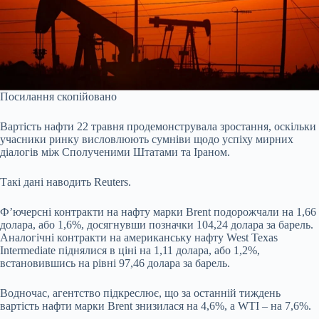
Посилання скопійовано
Вартість нафти 22 травня продемонструвала зростання, оскільки
учасники ринку висловлюють сумніви щодо успіху мирних
діалогів між Сполученими Штатами та Іраном.
Такі дані
наводить
Reuters.
Ф’ючерсні контракти на нафту марки Brent подорожчали на 1,66
долара, або 1,6%, досягнувши позначки 104,24 долара за барель.
Аналогічні контракти на американську нафту West Texas
Intermediate піднялися в ціні на 1,11 долара, або 1,2%,
встановившись на рівні 97,46 долара за барель.
Водночас, агентство підкреслює, що за останній тиждень
вартість нафти марки Brent знизилася на 4,6%, а WTI – на 7,6%.