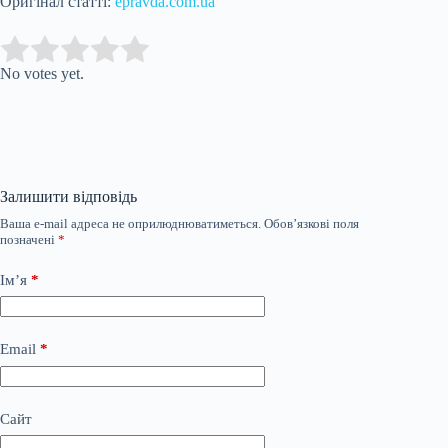
Оригінал статті:
epravda.com.ua
Submit Rating
Rate this item:
No votes yet.
Залишити відповідь
Ваша e-mail адреса не оприлюднюватиметься.
Обов’язкові поля
позначені
*
Ім’я
*
Email
*
Сайт