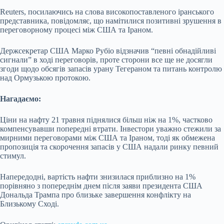
Reuters, посилаючись на слова високопоставленого іранського
представника, повідомляє, що намітилися позитивні зрушення в
переговорному процесі між США та Іраном.
Держсекретар США Марко Рубіо відзначив “певні обнадійливі
сигнали” в ході переговорів, проте сторони все ще не досягли
згоди щодо обсягів запасів урану Тегераном та питань контролю
над Ормузькою протокою.
Нагадаємо:
Ціни на нафту 21 травня піднялися більш ніж на 1%, частково
компенсувавши попередні втрати. Інвестори уважно стежили за
мирними переговорами між США та Іраном, тоді як обмежена
пропозиція та скорочення запасів у США надали ринку певний
стимул.
Напередодні, вартість нафти знизилася приблизно на 1%
порівняно з попереднім днем після заяви президента США
Дональда Трампа про близьке завершення конфлікту на
Близькому Сході.