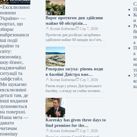
С
«Ексклюзивні
П
новини
К
Ворог протягом дня здійснив
України» —
и
майже 60 обстрілів
портал, що
Р
Дніпропетровщини, внаслідок
Ксенія Бойченко
Сер 7, 2026
збирає
й
чого п’ятеро людей загинули
найрезонансн
Протягом дня російські загарбники
п
та 16 отримали поранення.
здійснили майже 60 нападів на п’ять
іші події
а
округів Дніпропетровщини, внаслідок
країни та
П
чого п’ятеро осіб загинули, а ще 16…
світу:
а
економіку,
к
шоу-бізнес,
н
надзвичайні
Рекордна засуха: рівень води
ті
ситуації та
в басейні Дністра вже
У
лайфстайл.
місцями нижчий від
Ксенія Бойченко
Сер 7, 2026
к
Ми шукаємо
історичного мінімуму
Рівень води у річках Дністровського
в
ексклюзивні
басейну, з огляду на слабке весняне
деталі там, де
водопілля та суттєвий дефіцит опадів з
інші видання
квітня, поступово зменшувався,…
зупиняються
на поверхні.
Наша мета —
Koretsky has given three days to
давати
find premises for the
читачам
decentralization of warehouse
Ксенія Бойченко
Сер 7, 2026
повнішу
capacities.
Прем’єр-міністр Сергій Корецький