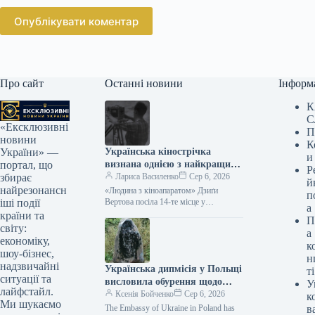
Опублікувати коментар
Про сайт
Останні новини
Інформ
К
С
«Ексклюзивні
П
новини
К
Українська кінострічка
України» —
и
визнана однією з найкращих
портал, що
Р
документальних картин усіх
Лариса Василенко
Сер 6, 2026
збирає
й
часів за рейтингом The
найрезонансн
«Людина з кіноапаратом» Дзиґи
п
Hollywood Reporter.
Вертова посіла 14-те місце у
іші події
а
престижному рейтингу Стрічка
країни та
П
«Людина з кіноапаратом» українського
світу:
а
режисера Дзиґи Вертова потрапила…
економіку,
к
шоу-бізнес,
н
надзвичайні
Українська дипмісія у Польщі
ті
ситуації та
висловила обурення щодо
У
лайфстайл.
акту вандалізму на місці
Ксенія Бойченко
Сер 6, 2026
к
Ми шукаємо
вшанування українських
The Embassy of Ukraine in Poland has
в