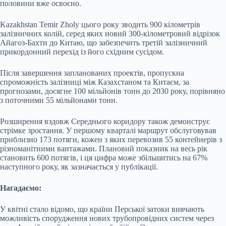
половини вже освоєно.
Kazakhstan Temir Zholy цього року зводить 900 кілометрів
залізничних колій, серед яких новий 300-кілометровий відрізок
Айагоз-Бахти до Китаю, що забезпечить третій залізничний
прикордонний перехід із його східним сусідом.
Після завершення запланованих проектів, пропускна
спроможність залізниці між Казахстаном та Китаєм, за
прогнозами, досягне 100 мільйонів тонн до 2030 року, порівняно
з поточними 55 мільйонами тонн.
Розширення вздовж Середнього коридору також демонструє
стрімке зростання. У першому кварталі маршрут обслуговував
приблизно 173 потяги, кожен з яких перевозив 55 контейнерів з
різноманітними вантажами. Плановий показник на весь рік
становить 600 потягів, і ця цифра може збільшитись на 67%
наступного року, як зазначається у публікації.
Нагадаємо:
У квітні стало відомо, що країни Перської затоки вивчають
можливість спорудження нових трубопровідних систем через