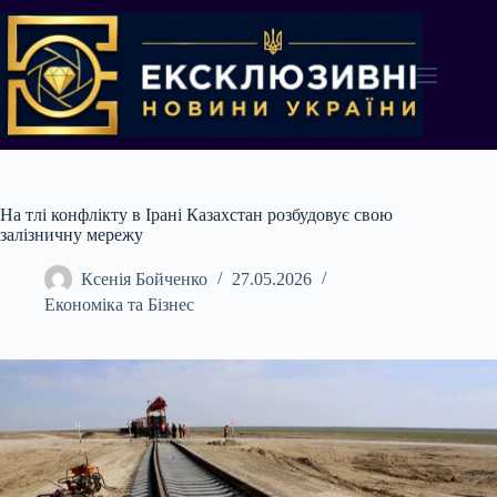
Перейти
до
вмісту
На тлі конфлікту в Ірані Казахстан розбудовує свою
залізничну мережу
Ксенія Бойченко
27.05.2026
Економіка та Бізнес