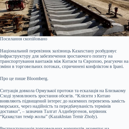
Посилання скопійовано
Національний перевізник залізниць Казахстану розбудовує
інфраструктуру для забезпечення зростаючого попиту на
транспортування вантажів між Китаєм та Європою, реагуючи на
зміни в торговельних потоках, спричинені конфліктом в Ірані.
Про це
пише
Bloomberg.
Ситуація довкола Ормузької протоки та ескалація на Близькому
Сході зумовлюють зростання обсягів. “Клієнти з Китаю
виявляють підвищений інтерес до наземних перевезень замість
морських, через надійність та передбачуваність термінів
доставки”, – зазначив Талгат Алдибергенов, керівник
“Қазақстан темір жолы” (Kazakhstan Temir Zholy).
Реструктуризація торговельних маршрутів акцентує на