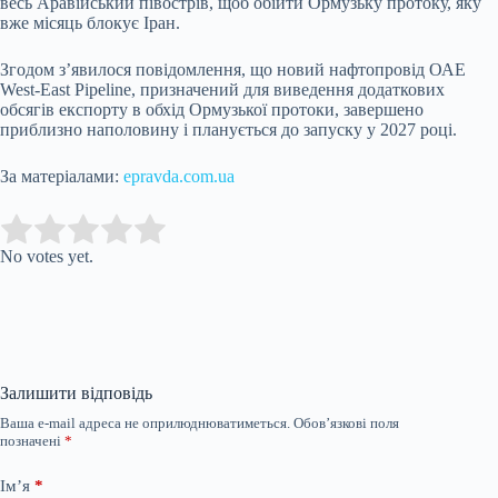
весь Аравійський півострів, щоб обійти Ормузьку протоку, яку
вже місяць блокує Іран.
Згодом з’явилося повідомлення, що новий нафтопровід ОАЕ
West-East Pipeline, призначений для виведення додаткових
обсягів експорту в обхід Ормузької протоки, завершено
приблизно наполовину і планується до запуску у 2027 році.
За матеріалами:
epravda.com.ua
Submit Rating
Rate this item:
No votes yet.
Залишити відповідь
Ваша e-mail адреса не оприлюднюватиметься.
Обов’язкові поля
позначені
*
Ім’я
*