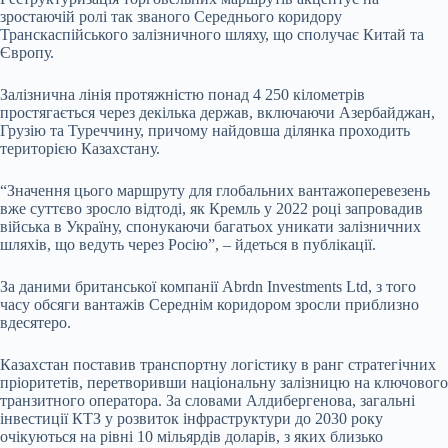
зростаючій ролі так званого Середнього коридору
Транскаспійського залізничного шляху, що сполучає Китай та
Європу.
Залізнична лінія протяжністю понад 4 250 кілометрів
простягається через декілька держав, включаючи Азербайджан,
Грузію та Туреччину, причому найдовша ділянка проходить
територією Казахстану.
“Значення цього маршруту для глобальних вантажоперевезень
вже суттєво зросло відтоді, як Кремль у 2022 році запровадив
війська в Україну, спонукаючи багатьох уникати залізничних
шляхів, що ведуть через Росію”, – йдеться в публікації.
За даними британської компанії Abrdn Investments Ltd, з того
часу обсяги вантажів Середнім коридором зросли приблизно
вдесятеро.
Казахстан поставив транспортну логістику в ранг стратегічних
пріоритетів, перетворивши національну залізницю на ключового
транзитного оператора. За словами Алдибергенова, загальні
інвестиції КТЗ у розвиток інфраструктури до 2030 року
очікуються на рівні 10 мільярдів доларів, з яких близько