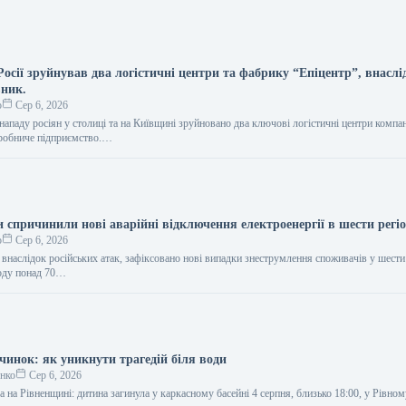
осії зруйнував два логістичні центри та фабрику “Епіцентр”, внаслі
вник.
о
Сер 6, 2026
ападу росіян у столиці та на Київщині зруйновано два ключові логістичні центри компан
виробниче підприємство.…
и спричинили нові аварійні відключення електроенергії в шести регіо
о
Сер 6, 2026
 внаслідок російських атак, зафіксовано нові випадки знеструмлення споживачів у шести
году понад 70…
чинок: як уникнути трагедій біля води
енко
Сер 6, 2026
а на Рівненщині: дитина загинула у каркасному басейні 4 серпня, близько 18:00, у Рівном