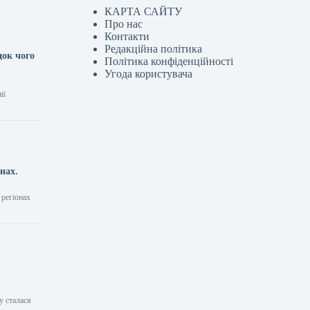
КАРТА САЙТУ
Про нас
Контакти
Редакційна політика
док чого
Політика конфіденційності
Угода користувача
ії
нах.
 регіонах
у сталася