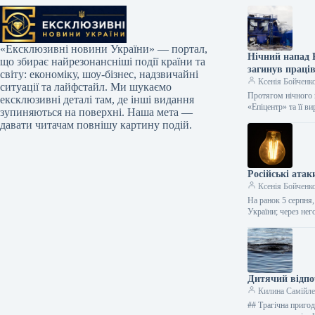
«Ексклюзивні новини України» — портал,
Нічний напад Р
що збирає найрезонансніші події країни та
загинув праці
світу: економіку, шоу-бізнес, надзвичайні
Ксенія Бойченк
ситуації та лайфстайл. Ми шукаємо
Протягом нічного н
ексклюзивні деталі там, де інші видання
«Епіцентр» та її 
зупиняються на поверхні. Наша мета —
давати читачам повнішу картину подій.
Російські атак
Ксенія Бойченк
На ранок 5 серпня,
України; через не
Дитячий відпо
Килина Самійл
## Трагічна пригод