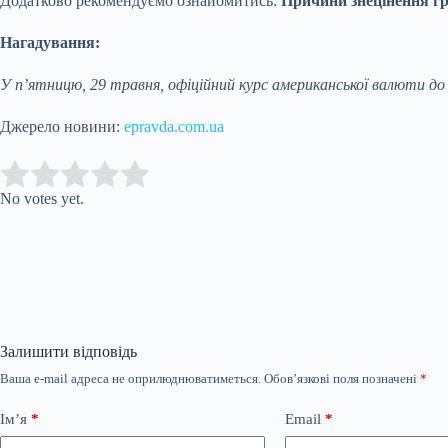
Додатково рекомендуємо ознайомитись:
Причини знецінення гр
Нагадування:
У п’ятницю, 29 травня, офіційний курс американської валюти до 
Джерело новини:
epravda.com.ua
Submit Rating
Rate this item:
No votes yet.
Залишити відповідь
Ваша e-mail адреса не оприлюднюватиметься.
Обов’язкові поля позначені
*
Ім’я
*
Email
*