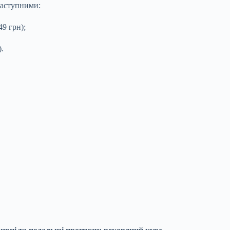
наступними:
49 грн);
).