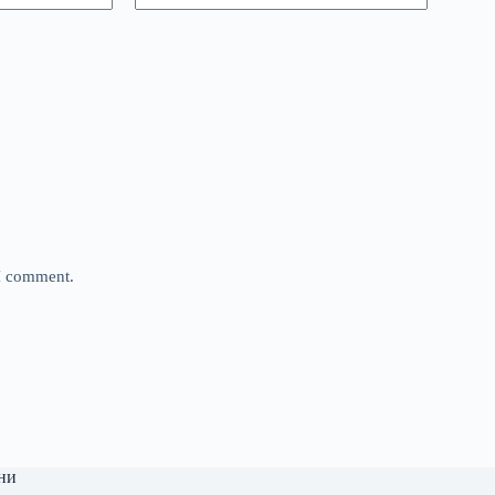
 I comment.
ни