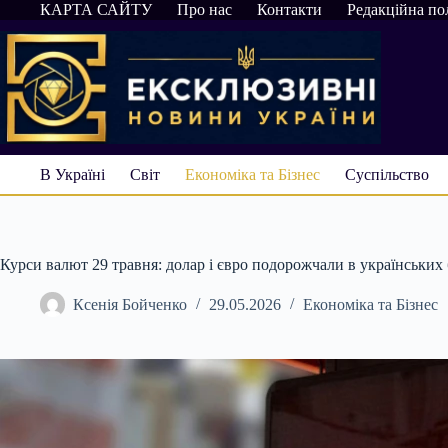
Перейти
КАРТА САЙТУ
Про нас
Контакти
Редакційна по
до
вмісту
В Україні
Світ
Економіка та Бізнес
Суспільство
Курси валют 29 травня: долар і євро подорожчали в українських
Ксенія Бойченко
29.05.2026
Економіка та Бізнес