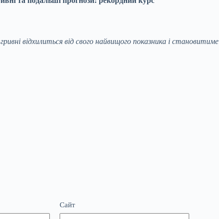
ивні та подальші прогнози: рекордний курс
гривні відхилиться від свого найвищого показника і становитиме
Сайт