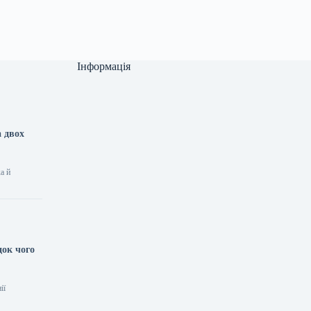
Інформація
а двох
а й
док чого
ії