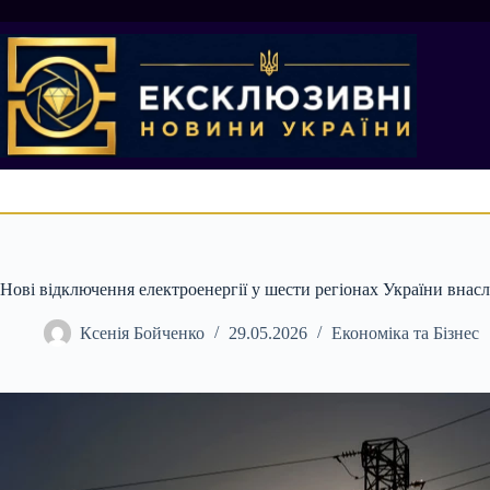
Перейти
до
вмісту
Нові відключення електроенергії у шести регіонах України внас
Ксенія Бойченко
29.05.2026
Економіка та Бізнес