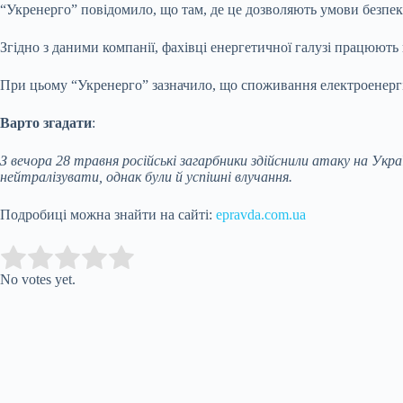
“Укренерго” повідомило, що там, де це дозволяють умови безпек
Згідно з даними компанії, фахівці енергетичної галузі працюют
При цьому “Укренерго” зазначило, що споживання електроенергії
Варто згадати
:
З вечора 28 травня російські загарбники здійснили атаку на Укр
нейтралізувати, однак були й успішні влучання.
Подробиці можна знайти на сайті:
epravda.com.ua
Submit Rating
Rate this item:
No votes yet.