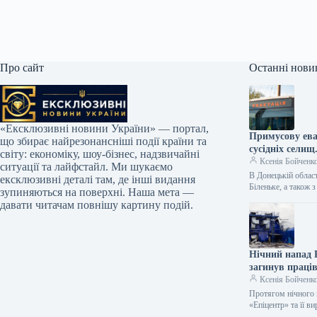
Про сайт
Останні нови
«Ексклюзивні новини України» — портал,
Примусову ева
що збирає найрезонансніші події країни та
сусідніх селищ
світу: економіку, шоу-бізнес, надзвичайні
Ксенія Бойченк
ситуації та лайфстайл. Ми шукаємо
В Донецькій област
ексклюзивні деталі там, де інші видання
Біленьке, а також
зупиняються на поверхні. Наша мета —
давати читачам повнішу картину подій.
Нічний напад Р
загинув праці
Ксенія Бойченк
Протягом нічного н
«Епіцентр» та її 