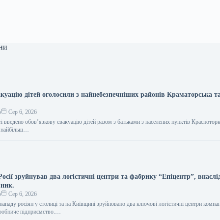
ни
куацію дітей оголосили з найнебезпечніших районів Краматорська т
.
о
Сер 6, 2026
і введено обов’язкову евакуацію дітей разом з батьками з населених пунктів Красноторк
 з найбільш…
осії зруйнував два логістичні центри та фабрику “Епіцентр”, внаслі
вник.
о
Сер 6, 2026
ападу росіян у столиці та на Київщині зруйновано два ключові логістичні центри компан
виробниче підприємство.…