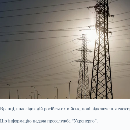
Вранці, внаслідок дій російських військ, нові відключення електр
Цю інформацію надала пресслужба “Укренерго”.