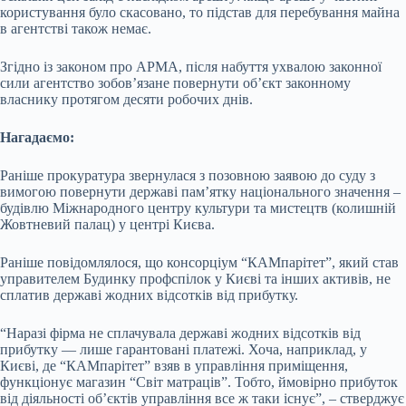
користування було скасовано, то підстав для перебування майна
в агентстві також немає.
Згідно із законом про АРМА, після набуття ухвалою законної
сили агентство зобов’язане повернути об’єкт законному
власнику протягом десяти робочих днів.
Нагадаємо:
Раніше прокуратура звернулася з позовною заявою до суду з
вимогою повернути державі пам’ятку національного значення –
будівлю Міжнародного центру культури та мистецтв (колишній
Жовтневий палац) у центрі Києва.
Раніше повідомлялося, що консорціум “КАМпарітет”, який став
управителем Будинку профспілок у Києві та інших активів, не
сплатив державі жодних відсотків від прибутку.
“Наразі фірма не сплачувала державі жодних відсотків від
прибутку — лише гарантовані платежі. Хоча, наприклад, у
Києві, де “КАМпарітет” взяв в управління приміщення,
функціонує магазин “Світ матраців”. Тобто, ймовірно прибуток
від діяльності об’єктів управління все ж таки існує”, – стверджує