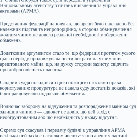
Національному агентству з питань виявлення та управління
активами (АРМА).
Представник федерації наполягав, що арешт було накладено без
належних підстав та непропорційно, а сторона обвинувачення
жодним чином не довела реальної необхідності у збереженні
обмежень.
Додатковим аргументом стало те, що федерація протягом усього
цього періоду продовжувала нести витрати на утримання
арештованого майна, що, на думку сторони захисту, свідчить
про добросовісність власника.
Слідчий суддя погодився з цією позицією стосовно права
користування: прокуратура не надала суду достатніх доказів, які
б виправдовували подальше обмеження.
Водночас заборону на відчуження та розпорядження майном суд
залишив чинною — адвокат не довів, що цей захід є
необґрунтованим або що необхідність у ньому відсутня.
Окремо суд скасував і передачу будівлі в управління АРМА,
оскільки цей захід є наслідком арешту: якщо арешт у частині