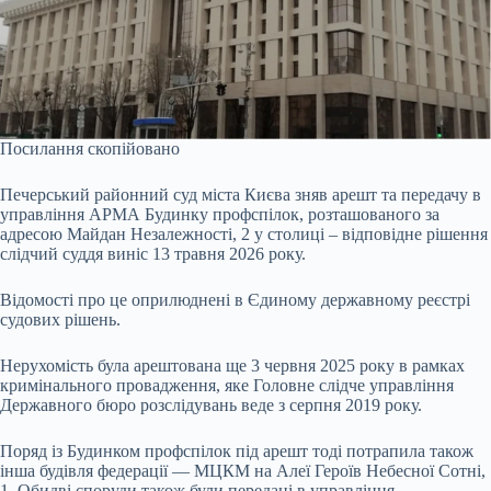
Посилання скопійовано
Печерський районний суд міста Києва зняв арешт та передачу в
управління АРМА Будинку профспілок, розташованого за
адресою Майдан Незалежності, 2 у столиці – відповідне рішення
слідчий суддя виніс 13 травня 2026 року.
Відомості про це
оприлюднені
в Єдиному державному реєстрі
судових рішень.
Нерухомість була арештована ще 3 червня 2025 року в рамках
кримінального провадження, яке Головне слідче управління
Державного бюро розслідувань веде з серпня 2019 року.
Поряд із Будинком профспілок під арешт тоді потрапила також
інша будівля федерації — МЦКМ на Алеї Героїв Небесної Сотні,
1. Обидві споруди також були передані в управління