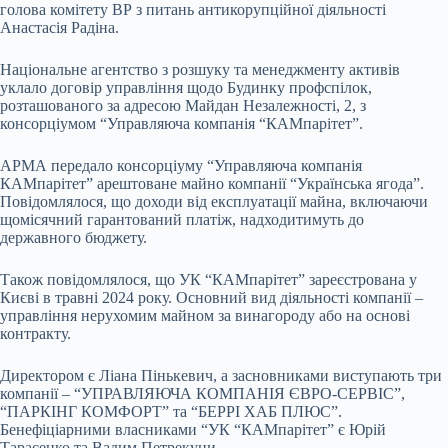
голова комітету ВР з питань антикорупційної діяльності
Анастасія Радіна.
Національне агентство з розшуку та менеджменту активів
уклало договір управління щодо Будинку профспілок,
розташованого за адресою Майдан Незалежності, 2, з
консорціумом “Управляюча компанія “КАМпарітет”.
АРМА передало консорціуму “Управляюча компанія
КАМпарітет” арештоване майно компанії “Українська ягода”.
Повідомлялося, що доходи від експлуатації майна, включаючи
щомісячний гарантований платіж, надходитимуть до
державного бюджету.
Також повідомлялося, що УК “КАМпарітет” зареєстрована у
Києві в травні 2024 року. Основний вид діяльності компанії –
управління нерухомим майном за винагороду або на основі
контракту.
Директором є Ліана Пінькевич, а засновниками виступають три
компанії – “УПРАВЛЯЮЧА КОМПАНІЯ ЄВРО-СЕРВІС”,
“ПАРКІНГ КОМФОРТ” та “БЕРРІ ХАБ ПЛЮС”.
Бенефіціарними власниками “УК “КАМпарітет” є Юрій
Тарасенко та Вадим Петрекуци.