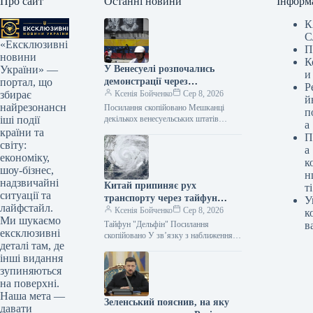
Про сайт
Останні новини
Інформ
К
С
«Ексклюзивні
П
новини
К
У Венесуелі розпочались
України» —
и
демонстрації через
портал, що
Р
припинення
Ксенія Бойченко
Сер 8, 2026
збирає
й
електропостачання.
найрезонансн
Посилання скопійовано Мешканці
п
декількох венесуельських штатів
іші події
а
вийшли на демонстрації через
країни та
П
регулярні відключення електроенергії.
світу:
а
Цього тижня акції протесту досягли
економіку,
к
Каракаса, де…
шоу-бізнес,
н
надзвичайні
Китай припиняє рух
ті
ситуації та
транспорту через тайфун
У
лайфстайл.
“Дельфін”
Ксенія Бойченко
Сер 8, 2026
к
Ми шукаємо
Тайфун "Дельфін" Посилання
в
ексклюзивні
скопійовано У зв’язку з наближенням
деталі там, де
тайфуну “Дельфін”, Китай припиняє
інші видання
авіасполучення та обмежує рух
частини залізничних складів у…
зупиняються
на поверхні.
Наша мета —
Зеленський пояснив, на яку
давати