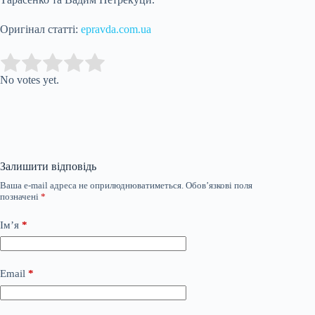
Оригінал статті:
epravda.com.ua
Submit Rating
Rate this item:
No votes yet.
Залишити відповідь
Ваша e-mail адреса не оприлюднюватиметься.
Обов’язкові поля
позначені
*
Ім’я
*
Email
*