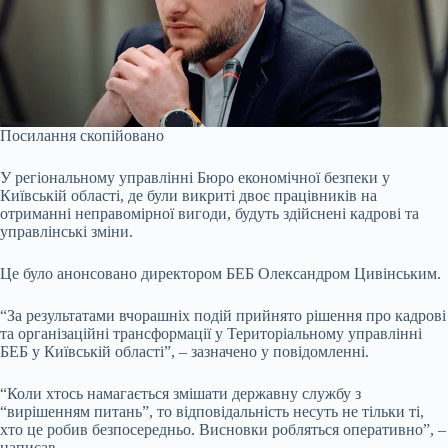
Посилання скопійовано
У регіональному управлінні Бюро економічної безпеки у
Київській області, де були викриті двоє працівників на
отриманні неправомірної вигоди, будуть здійснені кадрові та
управлінські зміни.
Це було анонсовано директором БЕБ Олександром Цивінським.
“За результатами вчорашніх подій прийнято рішення про кадрові
та організаційні трансформації у Територіальному управлінні
БЕБ у Київській області”, – зазначено у повідомленні.
“Коли хтось намагається змішати державну службу з
“вирішенням питань”, то відповідальність несуть не тільки ті,
хто це робив безпосередньо. Висновки робляться оперативно”, –
написав