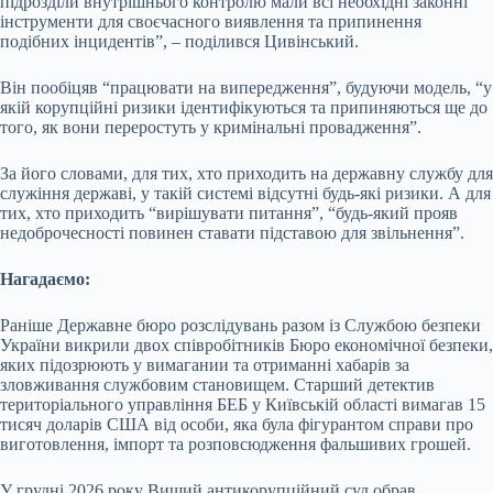
підрозділи внутрішнього контролю мали всі необхідні законні
інструменти для своєчасного виявлення та припинення
подібних інцидентів”, – поділився Цивінський.
Він пообіцяв “працювати на випередження”, будуючи модель, “у
якій корупційні ризики ідентифікуються та припиняються ще до
того, як вони переростуть у кримінальні провадження”.
За його словами, для тих, хто приходить на державну службу для
служіння державі, у такій системі відсутні будь-які ризики. А для
тих, хто приходить “вирішувати питання”, “будь-який прояв
недоброчесності повинен ставати підставою для звільнення”.
Нагадаємо:
Раніше Державне бюро розслідувань разом із Службою безпеки
України викрили двох співробітників Бюро економічної безпеки,
яких підозрюють у вимагании та отриманні хабарів за
зловживання службовим становищем. Старший детектив
територіального управління БЕБ у Київській області вимагав 15
тисяч доларів США від особи, яка була фігурантом справи про
виготовлення, імпорт та розповсюдження фальшивих грошей.
У грудні 2026 року Вищий антикорупційний суд обрав