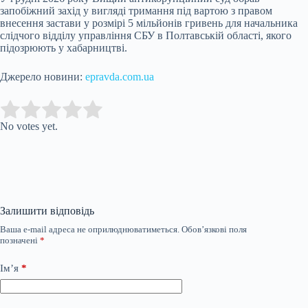
запобіжний захід у вигляді тримання під вартою з правом
внесення застави у розмірі 5 мільйонів гривень для начальника
слідчого відділу управління СБУ в Полтавській області, якого
підозрюють у хабарництві.
Джерело новини:
epravda.com.ua
Submit Rating
Rate this item:
No votes yet.
Залишити відповідь
Ваша e-mail адреса не оприлюднюватиметься.
Обов’язкові поля
позначені
*
Ім’я
*