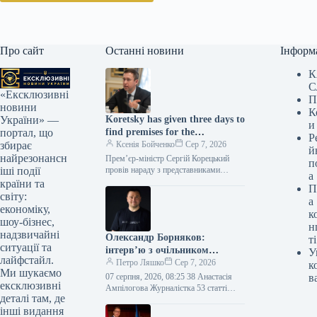
Про сайт
Останні новини
Інформ
К
С
«Ексклюзивні
П
новини
К
Koretsky has given three days to
України» —
и
find premises for the
портал, що
Р
decentralization of warehouse
Ксенія Бойченко
Сер 7, 2026
збирає
й
capacities.
найрезонансн
Прем’єр-міністр Сергій Корецький
п
провів нараду з представниками
іші події
а
бізнесу, торгівельних мереж та
країни та
П
логістичних компаній, на якій
світу:
а
обговорювалися заходи підтримки
економіку,
к
шоу-бізнес,
н
надзвичайні
Олександр Борняков:
ті
ситуації та
інтерв’ю з очільником
У
лайфстайл.
Наглядової ради Brave1
Петро Ляшко
Сер 7, 2026
к
Ми шукаємо
07 серпня, 2026, 08:25 38 Анастасія
в
ексклюзивні
Ампілогова Журналістка 53 статті
деталі там, де
Колишній в.о. міністра цифрової
інші видання
трансформації Олександр Борняков