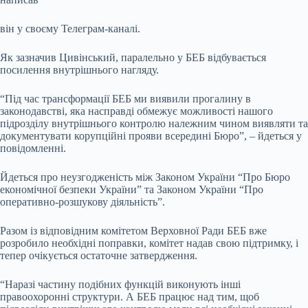
він у своєму Телеграм-каналі.
Як зазначив Цивінський, паралельно у БЕБ відбувається
посилення внутрішнього нагляду.
“Під час трансформації БЕБ ми виявили прогалину в
законодавстві, яка насправді обмежує можливості нашого
підрозділу внутрішнього контролю належним чином виявляти та
документувати корупційні прояви всередині Бюро”, – йдеться у
повідомленні.
Йдеться про неузгодженість між Законом України “Про Бюро
економічної безпеки України” та Законом України “Про
оперативно-розшукову діяльність”.
Разом із відповідним комітетом Верховної Ради БЕБ вже
розробило необхідні поправки, комітет надав свою підтримку, і
тепер очікується остаточне затвердження.
“Наразі частину подібних функцій виконують інші
правоохоронні структури. А БЕБ працює над тим, щоб