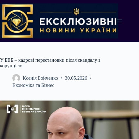
Перейти
до
вмісту
У БЕБ – кадрові перестановки після скандалу з
корупцією
Ксенія Бойченко
30.05.2026
Економіка та Бізнес