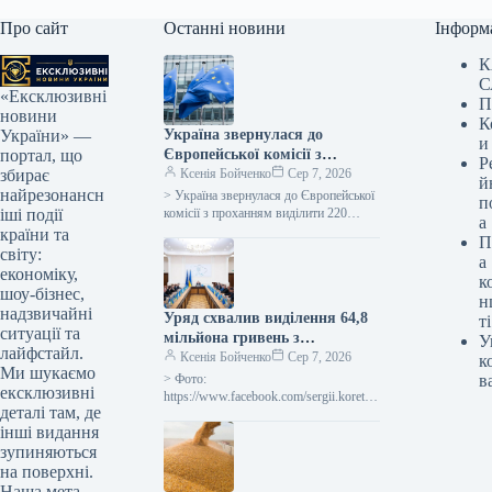
Про сайт
Останні новини
Інформ
К
С
«Ексклюзивні
П
новини
К
Україна звернулася до
України» —
и
Європейської комісії з
портал, що
Р
проханням надати 220
Ксенія Бойченко
Сер 7, 2026
збирає
й
мільйонів євро для допомоги
найрезонансн
> Україна звернулася до Європейської
п
аграрному сектору у зв’язку
комісії з проханням виділити 220
іші події
а
мільйонів євро безповоротної
із блокадою портів.
країни та
П
допомоги для покриття відсотків за
світу:
а
кредитами для…
економіку,
к
шоу-бізнес,
н
надзвичайні
Уряд схвалив виділення 64,8
ті
ситуації та
мільйона гривень з
У
лайфстайл.
державного бюджету для
Ксенія Бойченко
Сер 7, 2026
к
Ми шукаємо
відновлення та подолання
> Фото:
в
ексклюзивні
наслідків бойових дій.
https://www.facebook.com/sergii.koretsk
деталі там, де
yi.page Уряд України схвалив
інші видання
виділення коштів, запланованих у
державному бюджеті на 2026 рік для
зупиняються
фінансування регіональних
на поверхні.
Наша мета —