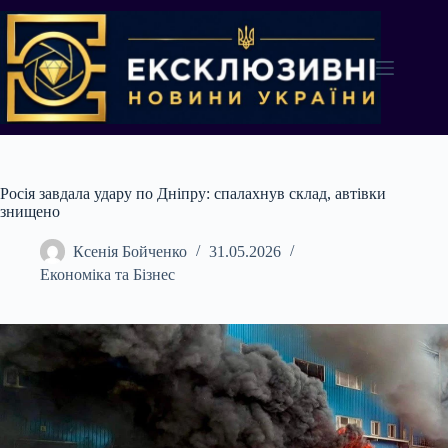
Перейти
до
вмісту
Росія завдала удару по Дніпру: спалахнув склад, автівки
знищено
Ксенія Бойченко
31.05.2026
Економіка та Бізнес