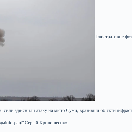
Ілюстративне фо
йні сили здійснили атаку на місто Суми, вразивши об’єкти інфрас
адміністрації Сергій Кривошеєнко.