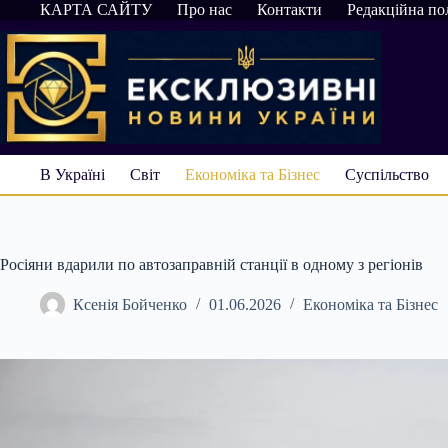
Перейти
КАРТА САЙТУ
Про нас
Контакти
Редакційна по
до
вмісту
В Україні
Світ
Економіка та Бізнес
Суспільство
Росіяни вдарили по автозаправній станції в одному з регіонів
Ксенія Бойченко
01.06.2026
Економіка та Бізнес