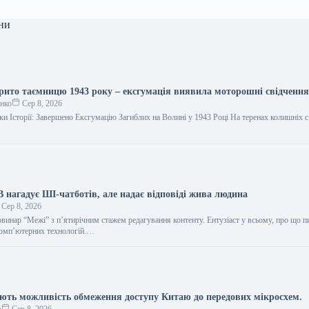
ни
крито таємницю 1943 року – ексгумація виявила моторошні свідчення 
енко
Сер 8, 2026
ки Історії: Завершено Ексгумацію Загиблих на Волині у 1943 Році На теренах колишніх с
 нагадує ШІ-чатботів, але надає відповіді жива людина
Сер 8, 2026
винар “Межі” з п’ятирічним стажем редагування контенту. Ентузіаст у всьому, про що п
комп’ютерних технологій.…
ть можливість обмеження доступу Китаю до передових мікросхем.