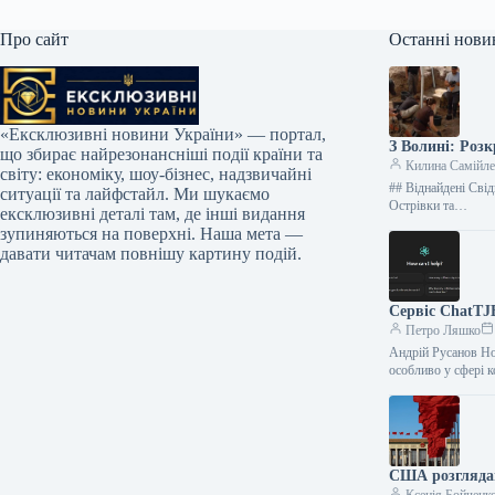
Про сайт
Останні нови
«Ексклюзивні новини України» — портал,
З Волині: Роз
що збирає найрезонансніші події країни та
Килина Самійл
світу: економіку, шоу-бізнес, надзвичайні
## Віднайдені Свід
ситуації та лайфстайл. Ми шукаємо
Острівки та…
ексклюзивні деталі там, де інші видання
зупиняються на поверхні. Наша мета —
давати читачам повнішу картину подій.
Сервіс ChatTJB
Петро Ляшко
Андрій Русанов Но
особливо у сфері 
США розглядаю