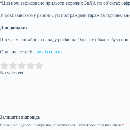
“Цієї ночі зафіксовано прильоти ворожих БпЛА по об’єктах інф
У Ковпаківському районі Сум постраждали гараж та торговельний 
Для довідки:
Під час масштабного нападу росіян на Одеську область була по
Оригінал статті:
epravda.com.ua
Submit Rating
Rate this item:
No votes yet.
Залишити відповідь
Ваша e-mail адреса не оприлюднюватиметься.
Обов’язкові поля позначені
*