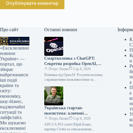
Опублікувати коментар
Про сайт
Останні новини
Інформ
К
С
«Ексклюзивні
П
новини
К
Смартколонка з ChatGPT:
України» —
и
Секретна розробка OpenAI,
портал, що
Р
що змінить усе
Петро Ляшко
Сер 8, 2026
збирає
й
найрезонансн
Новинка від OpenAI: Розумна колонка
п
з вражаючими можливостями за
іші події
а
орієнтовною ціною $300-400
країни та
П
Готуйтеся до майбутнього! OpenAI
світу:
а
планує випустити портативну
економіку,
к
розумну…
шоу-бізнес,
н
надзвичайні
Українська стартап-
ті
ситуації та
екосистема: ключові
У
лайфстайл.
висновки дослідження Civitta
Петро Ляшко
Сер 8, 2026
к
Ми шукаємо
та Мінцифри
AIN.UA 853 статті Юрій Блавт,
в
ексклюзивні
партнер Civitta та співзасновник