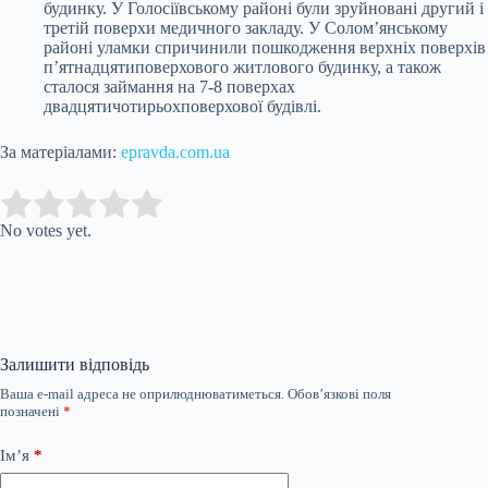
будинку. У Голосіївському районі були зруйновані другий і
третій поверхи медичного закладу. У Солом’янському
районі уламки спричинили пошкодження верхніх поверхів
п’ятнадцятиповерхового житлового будинку, а також
сталося займання на 7-8 поверхах
двадцятичотирьохповерхової будівлі.
За матеріалами:
epravda.com.ua
Submit Rating
Rate this item:
No votes yet.
Залишити відповідь
Ваша e-mail адреса не оприлюднюватиметься.
Обов’язкові поля
позначені
*
Ім’я
*