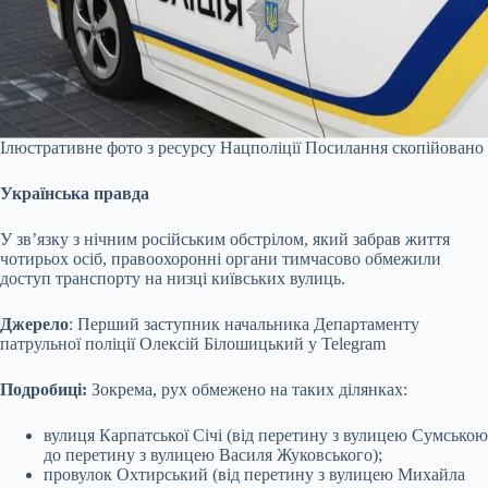
Ілюстративне фото з ресурсу Нацполіції
Посилання скопійовано
Українська правда
У зв’язку з нічним російським обстрілом, який забрав життя
чотирьох осіб, правоохоронні органи тимчасово обмежили
доступ транспорту на низці київських вулиць.
Джерело
: Перший заступник начальника Департаменту
патрульної поліції Олексій Білошицький у
Telegram
Подробиці
:
Зокрема, рух обмежено на таких ділянках:
вулиця Карпатської Січі (від перетину з вулицею Сумською
до перетину з вулицею Василя Жуковського);
провулок Охтирський (від перетину з вулицею Михайла