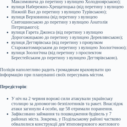
Максимовича до перетину з вулицею Холодноярською);
вулиця Набережно-Хрещатицька (від перетину з вулицею
Нижній Вал до перетину з вулицею Турівською);
вулиця Верховинна (від перетину з вулицею
Святошинською до перетину з вулицею Анатолія
Петрицького);
вулиця Гарета Джонса (від перетину з вулицею
Дорогожицькою до перетину з вулицею Деревлянською);
вулиця Дегтярівська (від перетину з провулком
Старожитомирським до перетину з вулицею Зоологічною);
вулиця Зоологічна (від перетину з проспектом
Берестейським до перетину з вулицею Дегтярівською).
Поліція наполегливо радить громадянам враховувати цю
інформацію при плануванні своїх пересувань містом.
Передісторія
:
У ніч на 2 червня ворожі сили атакували українську
столицю за допомогою безпілотників та ракет. Внаслідок
атаки загинули 4 особи, ще 58 отримали поранення.
Зафіксовано займання та пошкодження будівель у 7
районах міста. Зокрема, у Подільському районі частково
обвалилися конструкції дев’ятиповерхового житлового