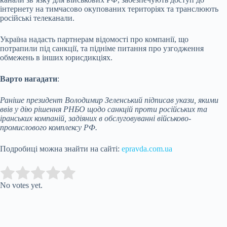
інтернету на тимчасово окупованих територіях та транслюють
російські телеканали.
Україна надасть партнерам відомості про компанії, що
потрапили під санкції, та підніме питання про узгодження
обмежень в інших юрисдикціях.
Варто нагадати
:
Раніше п
резидент Володимир Зеленський підписав укази, якими
ввів у дію рішення РНБО щодо санкцій проти російських та
іранських компаній, задіяних в обслуговуванні військово-
промислового комплексу РФ.
Подробиці можна знайти на сайті:
epravda.com.ua
Submit Rating
Rate this item:
No votes yet.