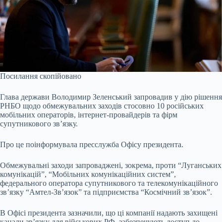
Посилання скопійовано
Глава держави Володимир Зеленський запровадив у дію рішення
РНБО щодо обмежувальних заходів стосовно 10 російських
мобільних операторів, інтернет-провайдерів та фірм
супутникового зв’язку.
Про це поінформувала пресслужба Офісу президента.
Обмежувальні заходи запроваджені, зокрема, проти “Луганських
комунікацій”, “Мобільних комунікаційних систем”,
федерального оператора супутникового та телекомунікаційного
зв’язку “Амтел-Зв’язок” та підприємства “Космічний зв’язок”.
В Офісі президента зазначили, що ці компанії надають захищені
канали зв’язку для військових РФ, забезпечують доступ до