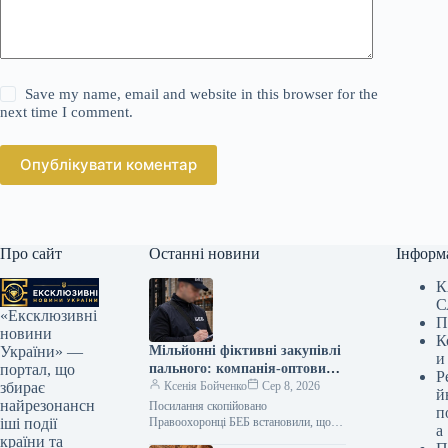
Save my name, email and website in this browser for the
next time I comment.
Опублікувати коментар
Про сайт
Останні новини
Інформ
К
С
«Ексклюзивні
П
новини
К
Мільйонні фіктивні закупівлі
України» —
и
пального: компанія-оптовик
портал, що
Р
мусила доплатити податки
Ксенія Бойченко
Сер 8, 2026
збирає
й
найрезонансн
Посилання скопійовано
п
Правоохоронці БЕБ встановили, що
іші події
а
керівник компанії на Полтавщині
країни та