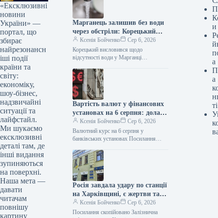
С
«Ексклюзивні
П
новини
К
Марганець залишив без води
України» —
и
через обстріли: Корецький
портал, що
Р
зробив висновки
Ксенія Бойченко
Сер 6, 2026
збирає
й
найрезонансн
Корецький висловився щодо
п
відсутності води у Марганці
іші події
а
Посилання скопійовано Очільник
країни та
П
уряду Сергій Корецький вислухав звіт
світу:
а
голови Дніпропетровської обласної
економіку,
к
військової адміністрації…
шоу-бізнес,
н
надзвичайні
Вартість валют у фінансових
ті
ситуації та
установах на 6 серпня: долар
У
лайфстайл.
— 44,95 гривень, євро — 51,93
Ксенія Бойченко
Сер 6, 2026
к
Ми шукаємо
гривень
Валютний курс на 6 серпня у
в
ексклюзивні
банківських установах Посилання
деталі там, де
успішно скопійовано Станом на 6
інші видання
серпня, банки оновили валютні
котирування: середній…
зупиняються
на поверхні.
Наша мета —
Росія завдала удару по станції
давати
на Харківщині, є жертви та
читачам
постраждалі
Ксенія Бойченко
Сер 6, 2026
повнішу
Посилання скопійовано Залізнична
картину