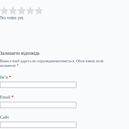
Submit Rating
Rate this item:
No votes yet.
Залишити відповідь
Ваша e-mail адреса не оприлюднюватиметься.
Обов’язкові поля
позначені
*
Ім’я
*
Email
*
Сайт