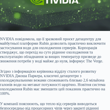
NVIDIA повідомила, що її зразковий проєкт датацентру для
майбутньої платформи Rubin дозволить практично виключити
застосування води для охолодження серверів. Корпорація
стверджує, що перехід на суто рідинне охолодження та
експлуатацію обладнання за вищих температур призведе до
зниження потреби у воді майже до нуля, інформує The Verge.
Згідно з інформацією керівника відділу сталого розвитку
NVIDIA Джоша Паркера, класичні датацентри з
охолоджувальними вежами споживають близько 2,6 мільйона
галонів води на мегават потужності щорічно. Новітня система
охолодження Rubin має зменшити цей показник практично на
100%.
У компанії пояснюють, що тепло від серверів виводиться
безпосередньо від процесорних чіпів через закриті рідинні