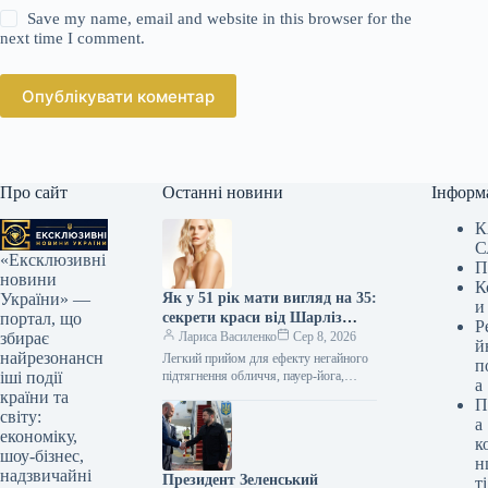
Save my name, email and website in this browser for the
next time I comment.
Опублікувати коментар
Про сайт
Останні новини
Інформ
К
С
«Ексклюзивні
П
новини
К
Як у 51 рік мати вигляд на 35:
України» —
и
секрети краси від Шарліз
портал, що
Р
Терон
Лариса Василенко
Сер 8, 2026
збирає
й
найрезонансн
Легкий прийом для ефекту негайного
п
підтягнення обличчя, пауер-йога,
іші події
а
улюблена олія для зростання та блиску
країни та
П
волосся акторки-лауреатки премії
світу:
а
“Оскар” Сьогодні свій…
економіку,
к
шоу-бізнес,
н
надзвичайні
Президент Зеленський
ті