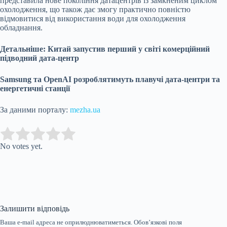
представила нове покоління датацентрів із замкненим циклом
охолодження, що також дає змогу практично повністю
відмовитися від використання води для охолодження
обладнання.
Детальніше: Китай запустив перший у світі комерційний
підводний дата-центр
Samsung та OpenAI розроблятимуть плавучі дата-центри та
енергетичні станції
За даними порталу:
mezha.ua
Submit Rating
Rate this item:
No votes yet.
Залишити відповідь
Ваша e-mail адреса не оприлюднюватиметься.
Обов’язкові поля