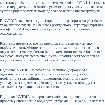
контури, які функціонують при температурі до 45°C. Після цього
тепло передається зовнішнім сухим охолоджувачам, що дозволяє
суттєво рідше залучати воду для охолодження інфраструктури.
В NVIDIA заявляють, що всі провідні оператори датацентрів та
хмарних послуг, які займаються розбудовою інфраструктури для
платформи Rubin, вже впроваджують повністю рідинне
охолодження.
Компанія презентує новий підхід як відповідь на критику,
пов’язану з динамічним зростанням кількості датацентрів для
штучного інтелекту. Останніми роками вони все частіше стають
об’єктом дискусій через значне споживання електроенергії та
води, особливо в регіонах з обмеженими ресурсами.
Водночас NVIDIA не розкрила, наскільки дорожчим є
будівництво датацентрів із суто рідинним охолодженням
порівняно з традиційними рішеннями. Компанія також
утримується від коментарів щодо впливу такого підходу на
загальне енергоспоживання об’єктів.
Водночас NVIDIA не перша компанія, яка прагне вирішити
проблему споживання води датацентрами. У 2024 році Microsoft