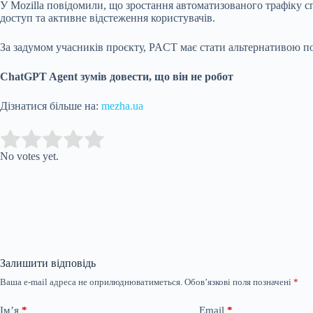
У Mozilla повідомили, що зростання автоматизованого трафіку с
доступ та активне відстеження користувачів.
За задумом учасників проєкту, PACT має стати альтернативою п
ChatGPT Agent зумів довести, що він не робот
Дізнатися більше на:
mezha.ua
Submit Rating
Rate this item:
No votes yet.
Залишити відповідь
Ваша e-mail адреса не оприлюднюватиметься.
Обов’язкові поля позначені
*
Ім’я
*
Email
*