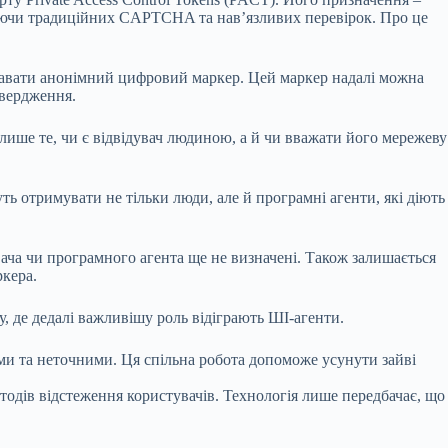
икаючи традиційних CAPTCHA та нав’язливих перевірок. Про це
идавати анонімний цифровий маркер. Цей маркер надалі можна
твердження.
ише те, чи є відвідувач людиною, а й чи вважати його мережеву
ь отримувати не тільки люди, але й програмні агенти, які діють
вача чи програмного агента ще не визначені. Також залишається
кера.
, де дедалі важливішу роль відіграють ШІ-агенти.
ими та неточними. Ця спільна робота допоможе усунути зайві
тодів відстеження користувачів. Технологія лише передбачає, що