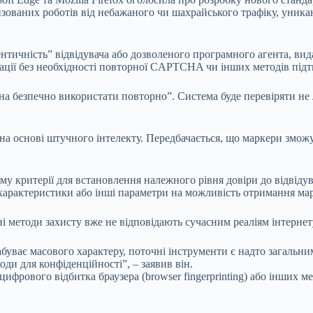
оризованих роботів від небажаного чи шахрайського трафіку, ун
ентичність” відвідувача або дозволеного програмного агента, в
кації без необхідності повторної CAPTCHA чи інших методів під
 безпечно використати повторно”. Система буде перевіряти не л
а основі штучного інтелекту. Передбачається, що маркери зможут
ому критерії для встановлення належного рівня довіри до відвіду
характеристики або інші параметри на можливість отримання мар
і методи захисту вже не відповідають сучасним реаліям інтернету
абуває масового характеру, поточні інструменти є надто загальн
коди для конфіденційності”, – заявив він.
рового відбитка браузера (browser fingerprinting) або інших ме