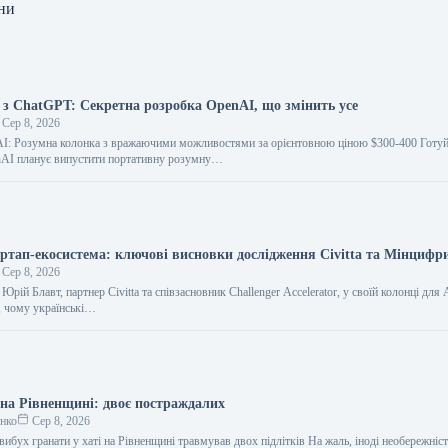
ни
з ChatGPT: Секретна розробка OpenAI, що змінить усе
Сер 8, 2026
I: Розумна колонка з вражаючими можливостями за орієнтовною ціною $300-400 Готуй
nAI планує випустити портативну розумну…
артап-екосистема: ключові висновки дослідження Civitta та Мінцифр
Сер 8, 2026
Юрій Блавт, партнер Civitta та співзасновник Challenger Accelerator, у своїй колонці дл
, чому українські…
 на Рівненщині: двоє постраждалих
енко
Сер 8, 2026
вибух гранати у хаті на Рівненщині травмував двох підлітків На жаль, іноді необережніст