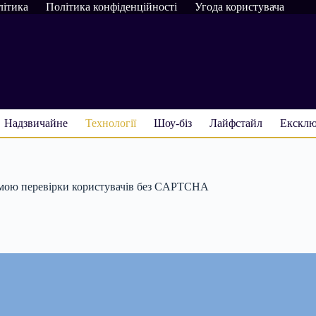
літика
Політика конфіденційності
Угода користувача
Надзвичайне
Технології
Шоу-біз
Лайфстайл
Ексклю
стемою перевірки користувачів без CAPTCHA