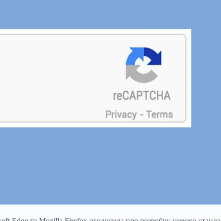
soft Edge та Mozilla Firefox оголосила про розробку нового станд