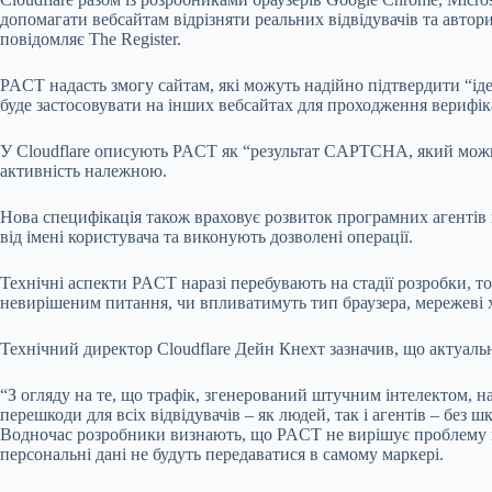
допомагати вебсайтам відрізняти реальних відвідувачів та авт
повідомляє The Register.
PACT надасть змогу сайтам, які можуть надійно підтвердити “ід
буде застосовувати на інших вебсайтах для проходження верифі
У Cloudflare описують PACT як “результат CAPTCHA, який можна
активність належною.
Нова специфікація також враховує розвиток програмних агентів н
від імені користувача та виконують дозволені операції.
Технічні аспекти PACT наразі перебувають на стадії розробки, т
невирішеним питання, чи впливатимуть тип браузера, мережеві 
Технічний директор Cloudflare Дейн Кнехт зазначив, що актуальн
“З огляду на те, що трафік, згенерований штучним інтелектом, н
перешкоди для всіх відвідувачів – як людей, так і агентів – без ш
Водночас розробники визнають, що PACT не вирішує проблему циф
персональні дані не будуть передаватися в самому маркері.