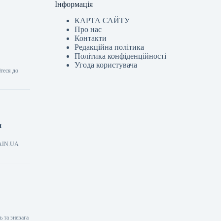
Інформація
КАРТА САЙТУ
Про нас
Контакти
Редакційна політика
Політика конфіденційності
Угода користувача
теся до
и
я AIN.UA
ь та зневага