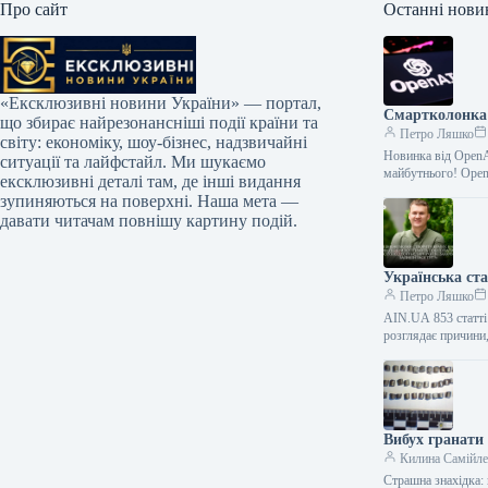
Про сайт
Останні нови
«Ексклюзивні новини України» — портал,
Смартколонка 
що збирає найрезонансніші події країни та
Петро Ляшко
світу: економіку, шоу-бізнес, надзвичайні
Новинка від OpenA
ситуації та лайфстайл. Ми шукаємо
майбутнього! Ope
ексклюзивні деталі там, де інші видання
зупиняються на поверхні. Наша мета —
давати читачам повнішу картину подій.
Українська ст
Петро Ляшко
AIN.UA 853 статті 
розглядає причини
Вибух гранати
Килина Самійл
Страшна знахідка: 