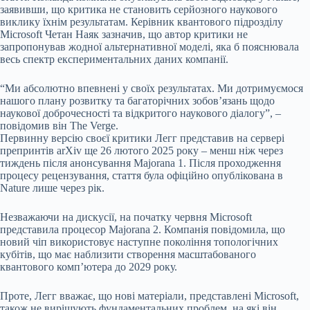
заявивши, що критика не становить серйозного наукового
виклику їхнім результатам. Керівник квантового підрозділу
Microsoft Четан Наяк зазначив, що автор критики не
запропонував жодної альтернативної моделі, яка б пояснювала
весь спектр експериментальних даних компанії.
“Ми абсолютно впевнені у своїх результатах. Ми дотримуємося
нашого плану розвитку та багаторічних зобов’язань щодо
наукової доброчесності та відкритого наукового діалогу”, –
повідомив він The Verge.
Первинну версію своєї критики Легг представив на сервері
препринтів arXiv ще 26 лютого 2025 року – менш ніж через
тиждень після анонсування Majorana 1. Після проходження
процесу рецензування, стаття була офіційно опублікована в
Nature лише через рік.
Незважаючи на дискусії, на початку червня Microsoft
представила процесор Majorana 2. Компанія повідомила, що
новий чіп використовує наступне покоління топологічних
кубітів, що має наблизити створення масштабованого
квантового комп’ютера до 2029 року.
Проте, Легг вважає, що нові матеріали, представлені Microsoft,
також не вирішують фундаментальних проблем, на які він