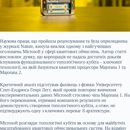
Наукова праця, що пройшла рецензування та була оприлюднена
у журналі Nature, кинула виклик одному з найгучніших
оголошень Microsoft у сфері квантових обчислень. Автор статті
висловлює думку, що корпорація не надала достатніх доказів
існування функціонального топологічного кубіта – ключової
технології, на якій базуються квантові процесори Majorana 1 та
Majorana 2.
Критичний аналіз підготував фахівець з фізики Університету
Сент-Ендрюса Генрі Легг, який провів повторне вивчення
експериментальних даних Microsoft стосовно чіпа Majorana 1. На
його переконання, отримані компанією результати не
демонструють створення топологічного кубіта, а отже, не
підтверджують одну з ключових переваг її архітектури.
Microsoft розглядає топологічні кубіти як основу для майбутніх
масштабованих квантових обчислювальних систем. На відміну