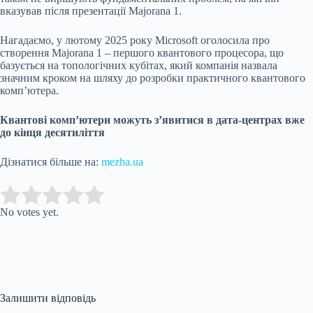
вказував після презентації Majorana 1.
Нагадаємо, у лютому 2025 року Microsoft оголосила про
створення Majorana 1 – першого квантового процесора, що
базується на топологічних кубітах, який компанія назвала
значним кроком на шляху до розробки практичного квантового
комп’ютера.
Квантові комп’ютери можуть з’явитися в дата-центрах вже
до кінця десятиліття
Дізнатися більше на:
mezha.ua
Submit Rating
Rate this item:
No votes yet.
Залишити відповідь