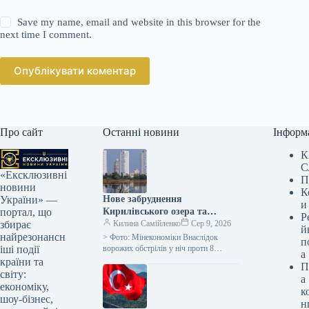
Save my name, email and website in this browser for the
next time I comment.
Опублікувати коментар
Про сайт
Останні новини
Інформ
К
С
«Ексклюзивні
П
новини
К
Нове забруднення
України» —
и
Кирилівського озера та
портал, що
Р
Сирецького струмка
Килина Самійленко
Сер 9, 2026
збирає
й
нафтопродуктами через атаку
найрезонансн
> Фото: Мінекономіки Внаслідок
п
ворога
ворожих обстрілів у ніч проти 8
іші події
а
серпня на озері Кирилівське та в
країни та
П
струмку Сирець виявлено чергове…
світу:
а
економіку,
к
шоу-бізнес,
н