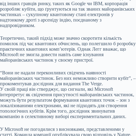
від інших гравців ринку, таких як Google чи IBM, корпорація
розробляє кубіти, що ґрунтуються на так званих майоранівських
частинках – сукупному квантовому стані електронів у
надтонкому дроті з арсеніду індію, поєднаному з
надпровідником.
Теоретично, такий підхід може значно скоротити кількість
помилок під час квантових обчислень, що полегшило б розробку
практичних квантових комп’ютерів. Однак Легг вважає, що
Microsoft не змогла довести навіть саме існування
майоранівських частинок у своєму пристрої.
“Вони не надали переконливих свідчень наявності
майоранівських частинок. Без них неможливо створити кубіт”, –
прокоментував дослідник для видання The Verge.
У своїй праці він стверджує, що сигнали, які Microsoft
інтерпретує як свідчення присутності майоранівських частинок,
можуть бути результатом формування квантових точок – зон з
локалізованими електронами, які не підходять для створення
топологічних кубітів. Крім того, дослідник звинуватив
компанію в селективному виборі експериментальних даних.
У Microsoft не погодилися з висновками, представленими у
статті. Команда компанії опублікувала свою відповідь у Nature,