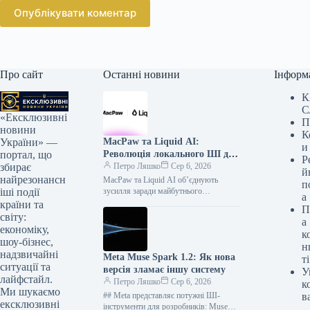
Опублікувати коментар
Про сайт
Останні новини
Інформ
К
С
«Ексклюзивні
П
новини
К
MacPaw та Liquid AI:
України» —
и
Революція локального ШІ для
портал, що
Р
вашого Mac
Петро Ляшко
Сер 6, 2026
збирає
й
найрезонансн
MacPaw та Liquid AI об’єднують
п
зусилля заради майбутнього
іші події
а
локального ШІ на Mac Українська
країни та
П
технологічна компанія MacPaw та
світу:
а
американський розробник Liquid…
економіку,
к
шоу-бізнес,
н
надзвичайні
Meta Muse Spark 1.2: Як нова
ті
ситуації та
версія зламає іншу систему
У
лайфстайл.
Петро Ляшко
Сер 6, 2026
к
Ми шукаємо
## Meta представляє потужні ШІ-
в
ексклюзивні
інструменти для розробників: Muse