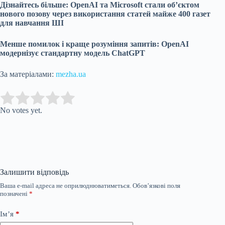
Дізнайтесь більше: OpenAI та Microsoft стали об’єктом
нового позову через використання статей майже 400 газет
для навчання ШІ
Менше помилок і краще розуміння запитів: OpenAI
модернізує стандартну модель ChatGPT
За матеріалами:
mezha.ua
Submit Rating
Rate this item:
No votes yet.
Залишити відповідь
Ваша e-mail адреса не оприлюднюватиметься.
Обов’язкові поля
позначені
*
Ім’я
*