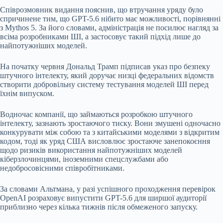
Співрозмовник видання пояснив, що втручання уряду було
спричинене тим, що GPT-5.6 нібито має можливості, порівнянні
з Mythos 5. За його словами, адміністрація не посилює нагляд за
всіма розробниками ШІ, а застосовує такий підхід лише до
найпотужніших моделей.
На початку червня Дональд Трамп підписав указ про безпеку
штучного інтелекту, який доручає низці федеральних відомств
створити добровільну систему тестування моделей ШІ перед
їхнім випуском.
Водночас компанії, що займаються розробкою штучного
інтелекту, зазнають зростаючого тиску. Вони змушені одночасно
конкурувати між собою та з китайськими моделями з відкритим
кодом, тоді як уряд США висловлює зростаюче занепокоєння
щодо ризиків використання найпотужніших моделей
кіберзлочинцями, іноземними спецслужбами або
недобросовісними співробітниками.
За словами Альтмана, у разі успішного проходження перевірок
OpenAI розраховує випустити GPT-5.6 для ширшої аудиторії
приблизно через кілька тижнів після обмеженого запуску.