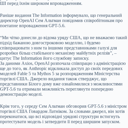
ШІ перед їхнім широким впровадженням.
Раніше видання The Information інформувало, що генеральний
директор OpenAI Сем Альтман повідомив співробітникам про
поетапне впровадження GPT-5.6.
“Ми чітко донесли до відома уряду США, що не вважаємо такий
підхід бажаною довгостроковою моделлю, і будемо
співпрацювати з ним та іншими представниками галузі для
розробки більш стабільного механізму майбутніх релізів”, –
цитує The Information його службову записку.
За даними Axios, OpenAI розпочала співпрацю з адміністрацією
ще до того, як Anthropic відкликала доступ до своїх передових
моделей Fable 5 та Mythos 5 за розпорядженням Міністерства
торгівлі США. Джерело видання також стверджує, що
представники Білого дому вже ознайомилися з можливостями
GPT-5.6 та отримали можливість переглянути попередню
демонстрацію моделі.
Крім того, у середу Сем Альтман обговорив GPT-5.6 з міністром
торгівлі США Говардом Латніком. За словами джерел, він хотів
переконатися, що всі відповідні урядові структури встигнуть
протестувати модель і затвердити її перед ширшим запуском.