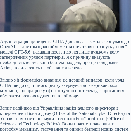
Адміністрація президента США Дональда Трампа звернулася до
OpenAI із запитом щодо обмеження початкового запуску нової
моделі GPT-5.6, надавши доступ до неї лише вузькому колу
затверджених урядом партнерів. Як причину вказують
необхідність верифікації безпеки моделі, про це повідомляє
Axios, посилаючись на обізнане джерело.
Згідно з інформацією видання, це перший випадок, коли уряд
США ще до офіційного релізу звернувся до американської
компанії, що працює у сфері штучного інтелекту, з проханням
обмежити розповсюдження нової моделі.
Запит надійшов від Управління національного директора з
кібербезпеки Білого дому (Office of the National Cyber Director) та
Управління з питань науки і технологічної політики (Office of
Science and Technology Policy). Вони прагнуть завершити
розробку механізму тестування та оцінки безпеки нових систем