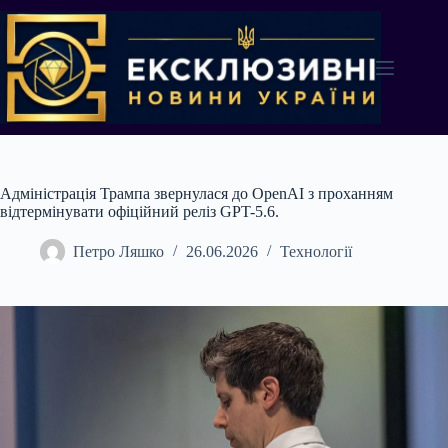
Перейти
до
вмісту
Адміністрація Трампа звернулася до OpenAI з проханням
відтермінувати офіційний реліз GPT-5.6.
Петро Ляшко
26.06.2026
Технології