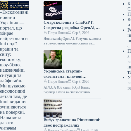
К
С
«Ексклюзивні
П
новини
К
Смартколонка з ChatGPT:
України» —
и
Секретна розробка OpenAI,
портал, що
Р
що змінить усе
Петро Ляшко
Сер 8, 2026
збирає
й
найрезонансн
Новинка від OpenAI: Розумна колонка
п
з вражаючими можливостями за
іші події
а
орієнтовною ціною $300-400
країни та
П
Готуйтеся до майбутнього! OpenAI
світу:
а
планує випустити портативну
економіку,
к
розумну…
шоу-бізнес,
н
надзвичайні
Українська стартап-
ті
ситуації та
екосистема: ключові
У
лайфстайл.
висновки дослідження Civitta
Петро Ляшко
Сер 8, 2026
к
Ми шукаємо
та Мінцифри
AIN.UA 853 статті Юрій Блавт,
в
ексклюзивні
партнер Civitta та співзасновник
деталі там, де
Challenger Accelerator, у своїй колонці
інші видання
для AIN.UA розглядає причини, чому
українські…
зупиняються
на поверхні.
Наша мета —
Вибух гранати на Рівненщині:
давати
двоє постраждалих
читачам
Килина Самійленко
Сер 8, 2026