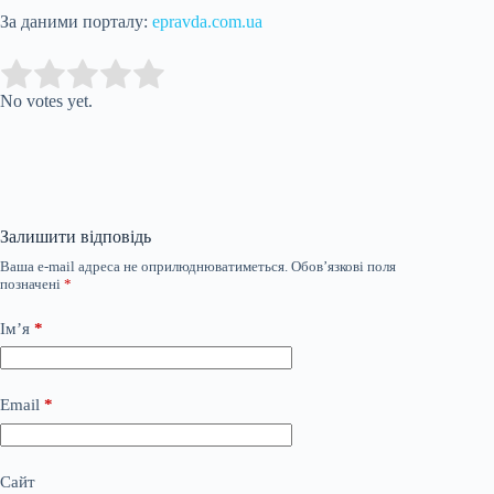
За даними порталу:
epravda.com.ua
Submit Rating
Rate this item:
No votes yet.
Залишити відповідь
Ваша e-mail адреса не оприлюднюватиметься.
Обов’язкові поля
позначені
*
Ім’я
*
Email
*
Сайт