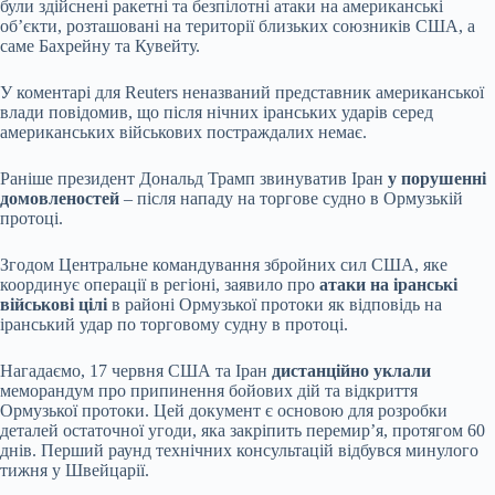
були здійснені ракетні та безпілотні атаки на американські
об’єкти, розташовані на території близьких союзників США, а
саме Бахрейну та Кувейту.
У коментарі для Reuters неназваний представник американської
влади повідомив, що після нічних іранських ударів серед
американських військових постраждалих немає.
Раніше президент Дональд Трамп звинуватив Іран
у порушенні
домовленостей
– після нападу на торгове судно в Ормузькій
протоці.
Згодом Центральне командування збройних сил США, яке
координує операції в регіоні, заявило про
атаки на іранські
військові цілі
в районі Ормузької протоки як відповідь на
іранський удар по торговому судну в протоці.
Нагадаємо, 17 червня США та Іран
дистанційно уклали
меморандум про припинення бойових дій та відкриття
Ормузької протоки. Цей документ є основою для розробки
деталей остаточної угоди, яка закріпить перемир’я, протягом 60
днів. Перший раунд технічних консультацій відбувся минулого
тижня у Швейцарії.