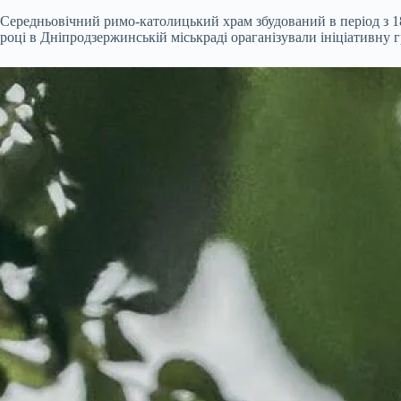
Середньовічний римо-католицький храм збудований в період з 18
році в Дніпродзержинській міськраді ораганізували ініціативну 