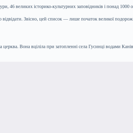
тури, 46 великих історико-культурних заповідників і понад 1000 
то відвідати. Звісно, цей список — лише початок великої подоро
ерква. Вона вціліла при затопленні села Гусинці водами Канівсь