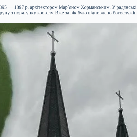
95 — 1897 р. архітектором Мар`яном Хорманським. У радянські ч
групу з порятунку костелу. Вже за рік було відновлено богослужі