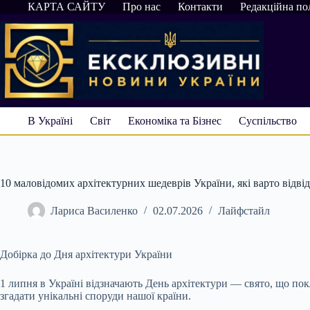
Перейти
КАРТА САЙТУ
Про нас
Контакти
Редакційна по
до
вмісту
В Україні
Світ
Економіка та Бізнес
Суспільство
10 маловідомих архітектурних шедеврів України, які варто відвід
Лариса Василенко
02.07.2026
Лайфстайл
Добірка до Дня архітектури України
1 липня в Україні відзначають День архітектури — свято, що по
згадати унікальні споруди нашої країни.