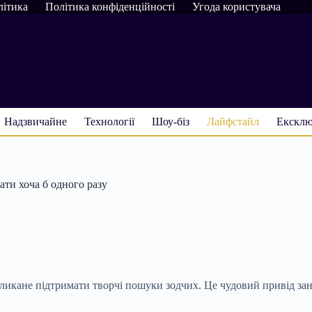
літика
Політика конфіденційності
Угода користувача
Надзвичайне
Технології
Шоу-біз
Лайфстайл
Ексклю
ати хоча б одного разу
кликане підтримати творчі пошуки зодчих. Це чудовий привід зан