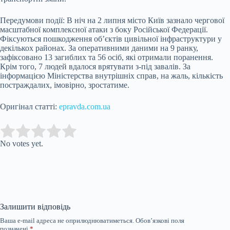
Передумови події:
В ніч на 2 липня місто Київ зазнало чергової
масштабної комплексної атаки з боку Російської Федерації.
Фіксуються пошкодження об’єктів цивільної інфраструктури у
декількох районах. За оперативними даними на 9 ранку,
зафіксовано 13 загиблих та 56 осіб, які отримали поранення.
Крім того, 7 людей вдалося врятувати з-під завалів. За
інформацією Міністерства внутрішніх справ, на жаль, кількість
постраждалих, імовірно, зростатиме.
Оригінал статті:
epravda.com.ua
Submit Rating
Rate this item:
No votes yet.
Залишити відповідь
Ваша e-mail адреса не оприлюднюватиметься.
Обов’язкові поля
позначені
*