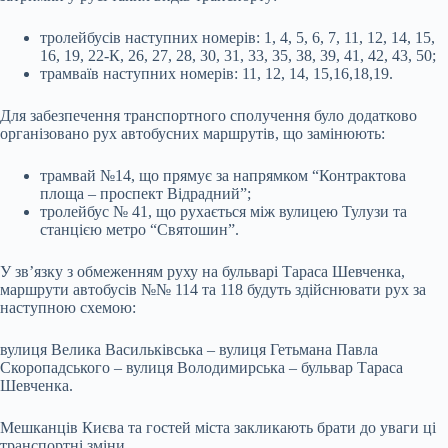
тролейбусів наступних номерів: 1, 4, 5, 6, 7, 11, 12, 14, 15,
16, 19, 22-К, 26, 27, 28, 30, 31, 33, 35, 38, 39, 41, 42, 43, 50;
трамваїв наступних номерів: 11, 12, 14, 15,16,18,19.
Для забезпечення транспортного сполучення було додатково
організовано рух автобусних маршрутів, що замінюють:
трамвай №14, що прямує за напрямком “Контрактова
площа – проспект Відрадний”;
тролейбус № 41, що рухається між вулицею Тулузи та
станцією метро “Святошин”.
У зв’язку з обмеженням руху на бульварі Тараса Шевченка,
маршрути автобусів №№ 114 та 118 будуть здійснювати рух за
наступною схемою:
вулиця Велика Васильківська – вулиця Гетьмана Павла
Скоропадського – вулиця Володимирська – бульвар Тараса
Шевченка.
Мешканців Києва та гостей міста закликають брати до уваги ці
транспортні зміни.