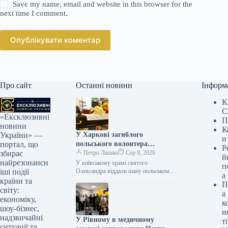
Save my name, email and website in this browser for the
next time I comment.
Опублікувати коментар
Про сайт
Останні новини
Інформ
К
С
«Ексклюзивні
П
новини
К
У Харкові загиблого
України» —
и
польського волонтера
портал, що
Р
поховали в Києві
Петро Ляшко
Сер 9, 2026
збирає
й
найрезонансн
У київському храмі святого
п
Олександра віддали шану польському
іші події
а
доброчинцю Мареку Русеку-
країни та
П
Вольському, який зазнав смерті в
світу:
а
Харкові від атаки російського
економіку,
к
безпілотника.…
шоу-бізнес,
н
надзвичайні
У Рівному в медичному
ті
ситуації та