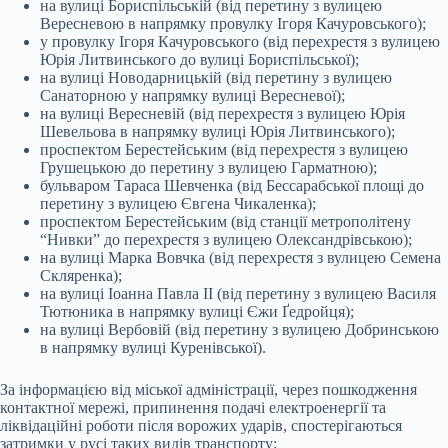
на вулиці Бориспільській (від перетину з вулицею
Вересневою в напрямку провулку Ігоря Качуровського);
у провулку Ігоря Качуровського (від перехрестя з вулицею
Юрія Литвинського до вулиці Бориспільської);
на вулиці Новодарницькій (від перетину з вулицею
Санаторною у напрямку вулиці Вересневої);
на вулиці Вересневій (від перехрестя з вулицею Юрія
Шевельова в напрямку вулиці Юрія Литвинського);
проспектом Берестейським (від перехрестя з вулицею
Грушецькою до перетину з вулицею Гарматною);
бульваром Тараса Шевченка (від Бессарабської площі до
перетину з вулицею Євгена Чикаленка);
проспектом Берестейським (від станції метрополітену
“Нивки” до перехрестя з вулицею Олександрівською);
на вулиці Марка Вовчка (від перехрестя з вулицею Семена
Скляренка);
на вулиці Іоанна Павла ІІ (від перетину з вулицею Василя
Тютюника в напрямку вулиці Єжи Ґедройця);
на вулиці Вербовій (від перетину з вулицею Добринською
в напрямку вулиці Куренівської).
За інформацією від міської адміністрації, через пошкодження
контактної мережі, припинення подачі електроенергії та
ліквідаційні роботи після ворожих ударів, спостерігаються
затримки у русі таких видів транспорту: