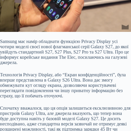
Samsung має намір обладнати функцією Privacy Display усі
чотири моделі своєї нової флагманської серії Galaxy S27, до якої
увійдуть стандартний S27, S27 Plus, S27 Pro та S27 Ultra. Про це
інформує корейське видання The Elec, посилаючись на галузеві
джерела.
Технологія Privacy Display, або “Екран конфіденційності”, була
вперше представлена в Galaxy S26 Ultra. Вона дає змогу
обмежувати кут огляду екрана, дозволяючи користувачеві
переглядати повідомлення чи іншу приватну інформацію без
страху, що її побачать оточуючі.
Спочатку вважалося, що ця опція залишиться ексклюзивною для
пристроїв Galaxy Ultra, але джерела вказують, що тепер вона
буде доступна навіть у базовій моделі Galaxy S27. Це досить
несподівано, адже стандартна версія зазвичай не отримує деякі
розширені можливості, такі як підтримка зарядки 45 Вт чи