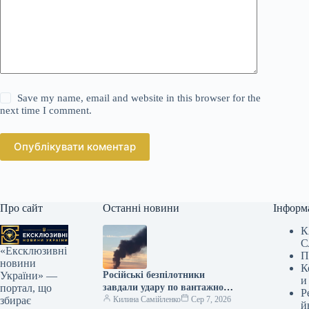
Save my name, email and website in this browser for the
next time I comment.
Опублікувати коментар
Про сайт
Останні новини
Інформ
К
С
«Ексклюзивні
П
новини
К
Російські безпілотники
України» —
и
завдали удару по вантажному
портал, що
Р
судну, що належить
Килина Самійленко
Сер 7, 2026
збирає
й