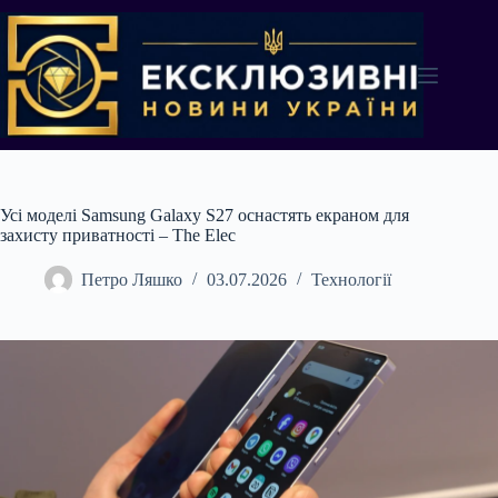
Перейти
до
вмісту
Усі моделі Samsung Galaxy S27 оснастять екраном для
захисту приватності – The Elec
Петро Ляшко
03.07.2026
Технології