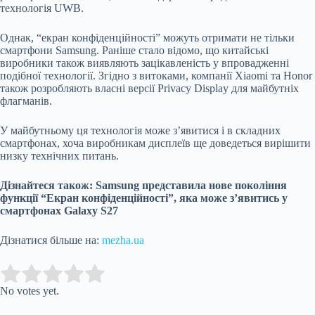
технологія UWB.
Однак, “екран конфіденційності” можуть отримати не тільки
смартфони Samsung. Раніше стало відомо, що китайські
виробники також виявляють зацікавленість у впровадженні
подібної технології. Згідно з витоками, компанії Xiaomi та Honor
також розробляють власні версії Privacy Display для майбутніх
флагманів.
У майбутньому ця технологія може з’явитися і в складних
смартфонах, хоча виробникам дисплеїв ще доведеться вирішити
низку технічних питань.
Дізнайтеся також: Samsung представила нове покоління
функції “Екран конфіденційності”, яка може з’явитись у
смартфонах Galaxy S27
Дізнатися більше на:
mezha.ua
Submit Rating
Rate this item:
No votes yet.