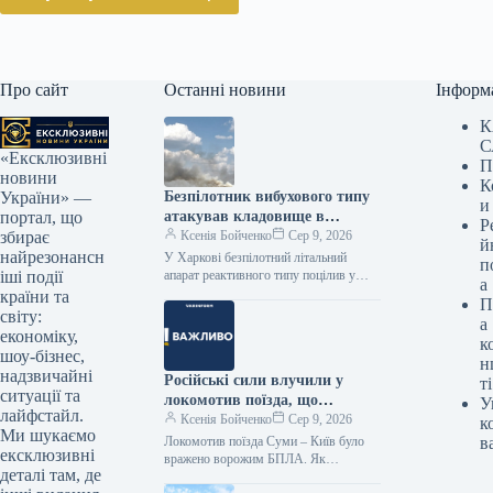
Про сайт
Останні новини
Інформ
К
С
«Ексклюзивні
П
новини
К
Безпілотник вибухового типу
України» —
и
атакував кладовище в
портал, що
Р
Харкові.
Ксенія Бойченко
Сер 9, 2026
збирає
й
найрезонансн
У Харкові безпілотний літальний
п
апарат реактивного типу поцілив у
іші події
а
житловий масив у Київському районі
країни та
П
міста. Про це у Телеграмі
світу:
а
поінформував…
економіку,
к
шоу-бізнес,
н
надзвичайні
Російські сили влучили у
ті
ситуації та
локомотив поїзда, що
У
лайфстайл.
прямував із Сум до Києва.
Ксенія Бойченко
Сер 9, 2026
к
Ми шукаємо
Локомотив поїзда Суми – Київ було
в
ексклюзивні
вражено ворожим БПЛА. Як
деталі там, де
інформує Укрінформ, про це з