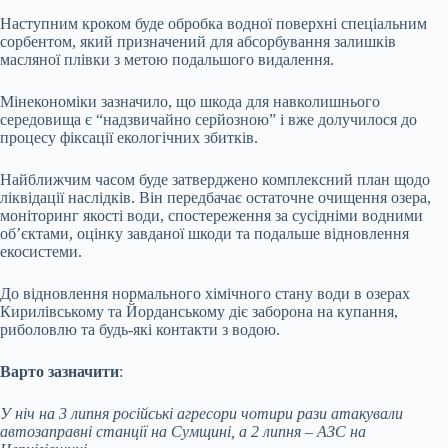
Наступним кроком буде обробка водної поверхні спеціальним
сорбентом, який призначений для абсорбування залишків
масляної плівки з метою подальшого видалення.
Мінекономіки зазначило, що шкода для навколишнього
середовища є “надзвичайно серйозною” і вже долучилося до
процесу фіксації екологічних збитків.
Найближчим часом буде затверджено комплексний план щодо
ліквідації наслідків. Він передбачає остаточне очищення озера,
моніторинг якості води, спостереження за сусідніми водними
об’єктами, оцінку завданої шкоди та подальше відновлення
екосистеми.
До відновлення нормального хімічного стану води в озерах
Кирилівському та Йорданському діє заборона на купання,
риболовлю та будь-які контакти з водою.
Варто зазначити
:
У ніч на 3 липня російські агресори чотири рази атакували
автозаправні станції на Сумщині, а 2 липня – АЗС на