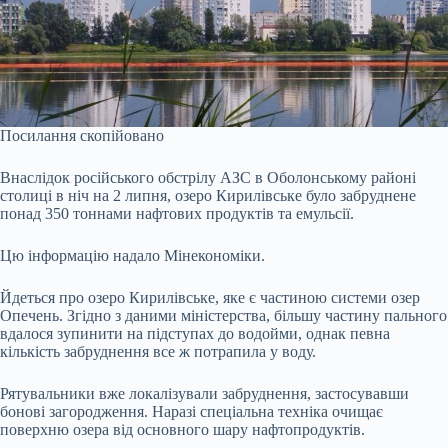
Посилання скопійовано
Внаслідок російського обстрілу АЗС в Оболонському районі
столиці в ніч на 2 липня, озеро Кирилівське було забруднене
понад 350 тоннами нафтових продуктів та емульсії.
Цю інформацію надало Мінекономіки.
Йдеться про озеро Кирилівське, яке є частиною системи озер
Опечень. Згідно з даними міністерства, більшу частину пального
вдалося зупинити на підступах до водойми, однак певна
кількість забруднення все ж потрапила у воду.
Рятувальники вже локалізували забруднення, застосувавши
бонові загородження. Наразі спеціальна техніка очищає
поверхню озера від основного шару нафтопродуктів.