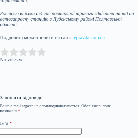
Чернігівщині.
Російські війська під час повітряної тривоги здійснили напад на
автозаправну станцію в Лубенському районі Полтавської
області.
Подробиці можна знайти на сайті:
epravda.com.ua
Submit Rating
Rate this item:
No votes yet.
Залишити відповідь
Ваша e-mail адреса не оприлюднюватиметься.
Обов’язкові поля
позначені
*
Ім’я
*