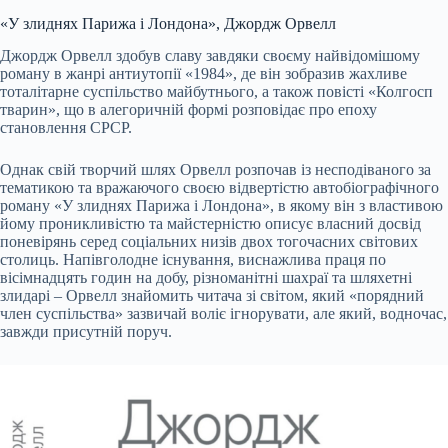
«У злиднях Парижа і Лондона», Джордж Орвелл
Джордж Орвелл здобув славу завдяки своєму найвідомішому
роману в жанрі антиутопії «1984», де він зобразив жахливе
тоталітарне суспільство майбутнього, а також повісті «Колгосп
тварин», що в алегоричній формі розповідає про епоху
становлення СРСР.
Однак свій творчий шлях Орвелл розпочав із несподіваного за
тематикою та вражаючого своєю відвертістю автобіографічного
роману «У злиднях Парижа і Лондона», в якому він з властивою
йому проникливістю та майстерністю описує власний досвід
поневірянь серед соціальних низів двох тогочасних світових
столиць. Напівголодне існування, виснажлива праця по
вісімнадцять годин на добу, різноманітні шахраї та шляхетні
злидарі – Орвелл знайомить читача зі світом, який «порядний
член суспільства» зазвичай воліє ігнорувати, але який, водночас,
завжди присутній поруч.