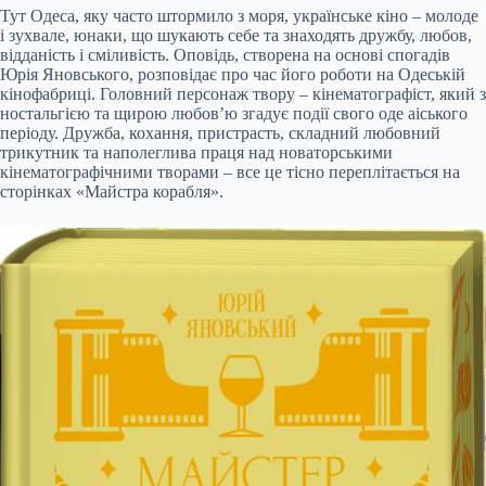
Тут Одеса, яку часто штормило з моря, українське кіно – молоде
і зухвале, юнаки, що шукають себе та знаходять дружбу, любов,
відданість і сміливість. Оповідь, створена на основі спогадів
Юрія Яновського, розповідає про час його роботи на Одеській
кінофабриці. Головний персонаж твору – кінематографіст, який з
ностальгією та щирою любов’ю згадує події свого оде aiського
періоду. Дружба, кохання, пристрасть, складний любовний
трикутник та наполеглива праця над новаторськими
кінематографічними творами – все це тісно переплітається на
сторінках «Майстра корабля».