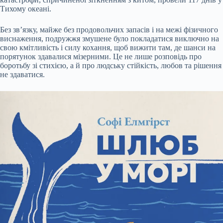
Тихому океані.
Без зв’язку, майже без продовольчих запасів і на межі фізичного
виснаження, подружжя змушене було покладатися виключно на
свою кмітливість і силу кохання, щоб вижити там, де шанси на
порятунок здавалися мізерними. Це не лише розповідь про
боротьбу зі стихією, а й про людську стійкість, любов та рішення
не здаватися.