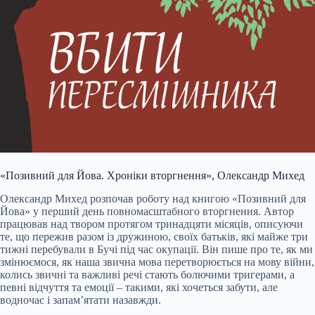
«Позивний для Йова. Хроніки вторгнення», Олександр Михед
Олександр Михед розпочав роботу над книгою «Позивний для
Йова» у перший день повномасштабного вторгнення. Автор
працював над твором протягом тринадцяти місяців, описуючи
те, що пережив разом із дружиною, своїх батьків, які майже три
тижні перебували в Бучі під час окупації. Він пише про те, як ми
змінюємося, як наша звична мова перетворюється на мову війни,
колись звичні та важливі речі стають болючими тригерами, а
певні відчуття та емоції – такими, які хочеться забути, але
водночас і запам’ятати назавжди.