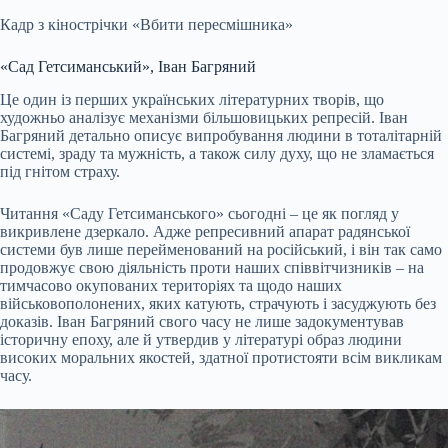
Кадр з кінострічки «Вбити пересмішника»
«Сад Гетсиманський», Іван Багряний
Це один із перших українських літературних творів, що
художньо аналізує механізми більшовицьких репресій. Іван
Багряний детально описує випробування людини в тоталітарній
системі, зраду та мужність, а також силу духу, що не зламається
під гнітом страху.
Читання «Саду Гетсиманського» сьогодні – це як погляд у
викривлене дзеркало. Адже репресивний апарат радянської
системи був лише перейменований на російський, і він так само
продовжує свою діяльність проти наших співвітчизників – на
тимчасово окупованих територіях та щодо наших
військовополонених, яких катують, страчують і засуджують без
доказів. Іван Багряний свого часу не лише задокументував
історичну епоху, але й утвердив у літературі образ людини
високих моральних якостей, здатної протистояти всім викликам
часу.