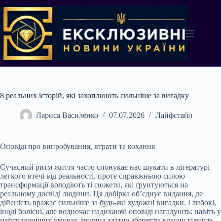
Перейти
до
вмісту
8 реальних історій, які захоплюють сильніше за вигадку
Лариса Василенко
07.07.2026
Лайфстайл
Оповіді про випробування, втрати та кохання
Сучасний ритм життя часто спонукає нас шукати в літературі
легкого втечі від реальності, проте справжньою силою
трансформації володіють ті сюжети, які ґрунтуються на
реальному досвіді людини. Ця добірка об’єднує видання, де
дійсність вражає сильніше за будь-які художні вигадки. Глибокі,
іноді болісні, але водночас надихаючі оповіді нагадують: навіть у
найскладніших умовах людина здатна зберегти власну гідність