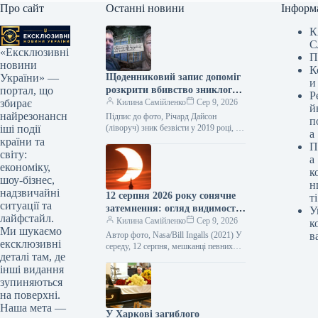
Про сайт
Останні новини
Інформ
К
С
«Ексклюзивні
П
новини
К
Щоденниковий запис допоміг
України» —
и
розкрити вбивство зниклого
портал, що
Р
чоловіка
Килина Самійленко
Сер 9, 2026
збирає
й
найрезонансн
Підпис до фото, Річард Дайсон
п
(ліворуч) зник безвісти у 2019 році, а
іші події
а
Крістофера Райта (праворуч) у липні
країни та
П
цього року визнали…
світу:
а
економіку,
к
шоу-бізнес,
н
надзвичайні
12 серпня 2026 року сонячне
ті
ситуації та
затемнення: огляд видимості
У
лайфстайл.
та спостереження
Килина Самійленко
Сер 9, 2026
к
Ми шукаємо
Автор фото, Nasa/Bill Ingalls (2021) У
в
ексклюзивні
середу, 12 серпня, мешканці певних
деталі там, де
регіонів планети зможуть спостерігати
інші видання
затемнення Сонця. У деяких місцях…
зупиняються
на поверхні.
Наша мета —
У Харкові загиблого