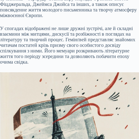
Фіцджеральда, Джеймса Джойса та інших, а також описує
повсякденне життя молодого письменника та творчу атмосферу
міжвоєнної Європи.
У спогадах відображені не лише дружні зустрічі, але й складні
взаємини між митцями, дискусії та розбіжності в поглядах на
літературу та творчий процес. Гемінґвей представляє знайомих
читачам постатей крізь призму свого особистого досвіду
спілкування з ними. Його мемуари розкривають літературне
життя того періоду зсередини та дозволяють побачити епоху
очима свідка.