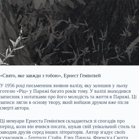
«Свято, яке завжди з тобою», Ернест Гемінґвей
У 1956 році письменник виявив валізу, яку залишив у льоху
готелю «Ріц» у Парижі багато років тому. У валізі знаходився
записник з нотатками про його молодість та життя в Парижі. Ці
записи лягли в основу твору, який вийшов друком вже після
смерті автора.
Ці мемуари Ернеста Гемінґвея складаються зі спогадів про
період, коли він вчився писати, шукав свій унікальний стиль та
заводив друзів серед інших літераторів. Автор згадує своїх
сучасників – Ґертруду Стайн, Езру Паунда, Френсіса Скотта