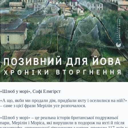
«Шлюб у морі», Софі Елмгірст
«А що, якби ми продали дім, придбали яхту і оселилися на ній?»
– саме з цієї фрази Мерілін усе розпочалося.
«Шлюб у морі» – це реальна історія британської подружньої
пари, Мерілін і Моріса, які вирушили в подорож на яхті й після
катастрофи, спричиненої зіткненням з китом, провели 117 днів у