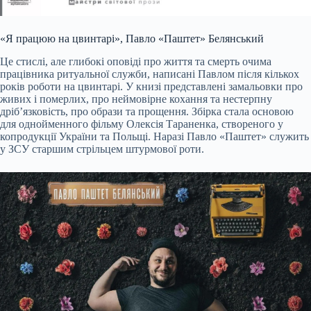
«Я працюю на цвинтарі», Павло «Паштет» Белянський
Це стислі, але глибокі оповіді про життя та смерть очима
працівника ритуальної служби, написані Павлом після кількох
років роботи на цвинтарі. У книзі представлені замальовки про
живих і померлих, про неймовірне кохання та нестерпну
дріб’язковість, про образи та прощення. Збірка стала основою
для однойменного фільму Олексія Тараненка, створеного у
копродукції України та Польщі. Наразі Павло «Паштет» служить
у ЗСУ старшим стрільцем штурмової роти.