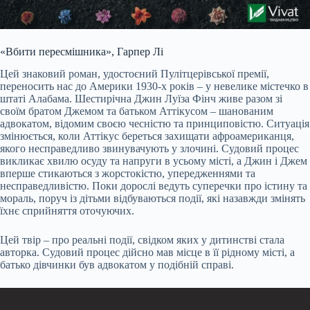
«Вбити пересмішника», Гарпер Лі
Цей знаковий роман, удостоєний Пулітцерівської премії,
переносить нас до Америки 1930-х років – у невелике містечко в
штаті Алабама. Шестирічна Джин Луїза Фінч живе разом зі
своїм братом Джемом та батьком Аттікусом – шанованим
адвокатом, відомим своєю чесністю та принциповістю. Ситуація
змінюється, коли Аттікус береться захищати афроамериканця,
якого несправедливо звинувачують у злочині. Судовий процес
викликає хвилю осуду та напруги в усьому місті, а Джин і Джем
вперше стикаються з жорстокістю, упередженнями та
несправедливістю. Поки дорослі ведуть суперечки про істину та
мораль, поруч із дітьми відбуваються події, які назавжди змінять
їхнє сприйняття оточуючих.
Цей твір – про реальні події, свідком яких у дитинстві стала
авторка. Судовий процес дійсно мав місце в її рідному місті, а
батько дівчинки був адвокатом у подібній справі.