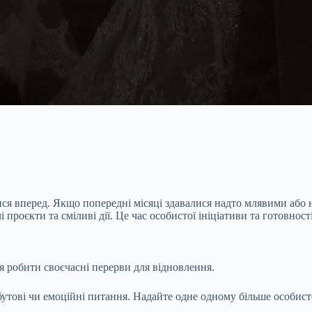
ися вперед. Якщо попередні місяці здавалися надто млявими або 
 проєкти та сміливі дії. Це час особистої ініціативи та готовнос
ня робити своєчасні перерви для відновлення.
утові чи емоційні питання. Надайте одне одному більше особистог