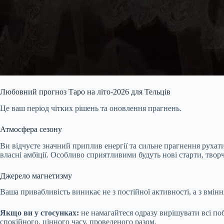
Любовний прогноз Таро на літо-2026 для Тельців
Це ваш період чітких рішень та оновлення прагнень.
Атмосфера сезону
Ви відчуєте значний приплив енергії та сильне прагнення рухат
власні амбіції. Особливо сприятливими будуть нові старти, творчі
Джерело магнетизму
Ваша привабливість виникає не з постійної активності, а з вмін
Якщо ви у стосунках:
не намагайтеся одразу вирішувати всі поб
спокійного, цінного часу, проведеного разом.