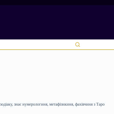
одіаку, знає нумерологиня, метафізикиня, фахівчиня з Таро