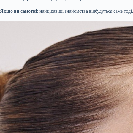
Якщо ви самотні:
найцікавіші знайомства відбудуться саме тоді