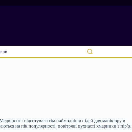
зив
Медвінська підготувала сім наймодніших ідей для манікюру в
аються на пік популярності, повітряні пухнасті хмаринки з пір’я,