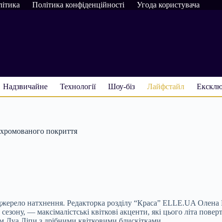
літика
Політика конфіденційності
Угода користувача
Надзвичайне
Технології
Шоу-біз
Лайфстайл
Ексклю
о хромованого покриття
джерело натхнення. Редакторка розділу “Краса” ELLE.UA Олена 
езону, — максімалістські квіткові акценти, які цього літа поверт
ом Дуа Ліпи з дрібними квітковими блискітками.