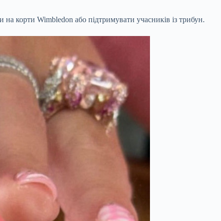
и на корти Wimbledon або підтримувати учасників із трибун.