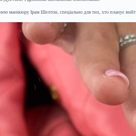
инею манікюру Ірам Шелтон, спеціально для тих, хто планує вийт