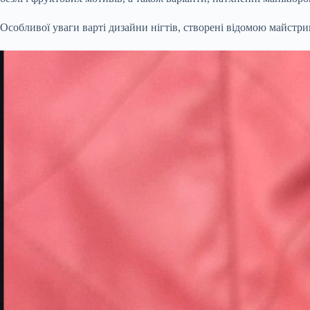
Особливої уваги варті дизайни нігтів, створені відомою майстр