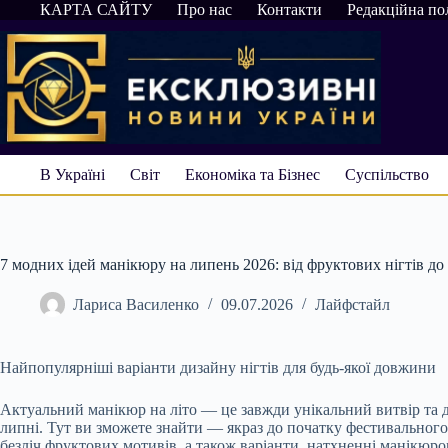
Перейти
КАРТА САЙТУ
Про нас
Контакти
Редакційна по
до
вмісту
В Україні
Світ
Економіка та Бізнес
Суспільство
7 модних ідей манікюру на липень 2026: від фруктових нігтів д
Лариса Василенко
09.07.2026
Лайфстайл
Найпопулярніші варіанти дизайну нігтів для будь-якої довжини
Актуальний манікюр на літо — це завжди унікальний витвір та 
липні. Тут ви зможете знайти — якраз до початку фестивального с
безліч фруктових мотивів, а також варіанти, натхненні манікюр