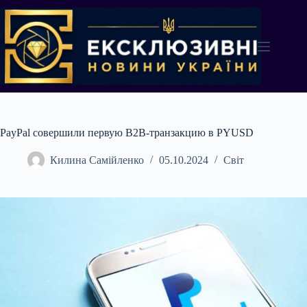
Перейти
до
вмісту
PayPal совершили первую B2B-транзакцию в PYUSD
Килина Самійленко
05.10.2024
Світ