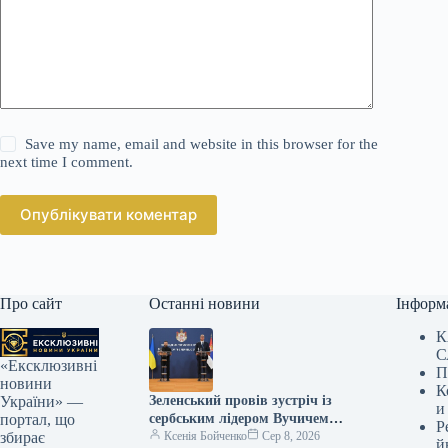
Save my name, email and website in this browser for the
next time I comment.
Опублікувати коментар
Про сайт
Останні новини
Інформ
К
С
«Ексклюзивні
П
новини
К
Зеленський провів зустріч із
України» —
и
сербським лідером Вучичем:
портал, що
Р
основні підсумки переговорів
Ксенія Бойченко
Сер 8, 2026
збирає
й