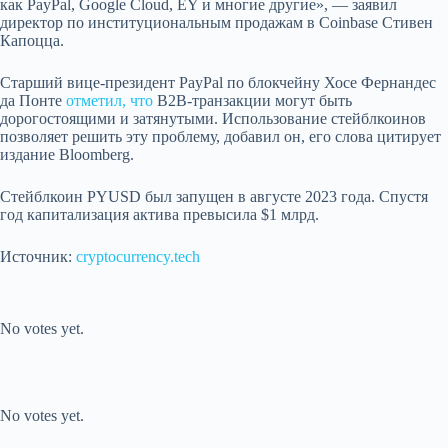
как PayPal, Google Cloud, EY и многие другие», — заявил
директор по институциональным продажам в Coinbase Стивен
Капоцца.
Старший вице-президент PayPal по блокчейну Хосе Фернандес
да Понте
отметил, что
B2B-транзакции могут быть
дорогостоящими и затянутыми. Использование стейблкоинов
позволяет решить эту проблему, добавил он, его слова цитирует
издание Bloomberg.
Стейблкоин PYUSD был запущен в августе 2023 года. Спустя
год капитализация актива превысила $1 млрд.
Источник:
cryptocurrency.tech
Submit Rating
Rate this item:
No votes yet.
Submit Rating
Rate this item:
No votes yet.