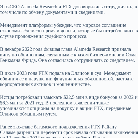
Экс-CEO Alameda Research и FTX договорились сотрудничать, в
том числе по обмену документами и сведениями.
Менеджмент платформы убежден, что мировое соглашение
сэкономит Эллисон время и деньги, которые бы потребовались в
случае продолжения судебного процесса.
В декабре 2022 года бывшая глава Alameda Research признала
вину по обвинениям, связанным с крахом бизнес-империи Сэма
Бэнкмана-Фрида. Она согласилась сотрудничать со следствием.
В июле 2023 года FTX подала на Эллисон в суд. Менеджмент
обвинил ее в нарушении фидуциарных обязанностей, растрате
корпоративных активов и мошенничестве.
Истцы потребовали взыскать $22,5 млн в виде бонусов за 2022 и
$6,3 млн за 2021 год. В последнем заявлении также
упоминаются опционы на покупку и акции FTX, переданные
Эллисон обманным путем.
Ранее экс-главе багамского подразделения FTX Райану
Саламе разрешили перенести срок начала отбывания заключения
на 13 октября 2024 года из-за укуса собаки. В мае