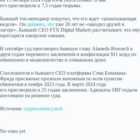
его приговорили к 7,5 годам тюрьмы.
Бывший топ-менеджер пошутил, что его ждет «захватывающая
неделя». Он
добавил, что
уже 20 лет не «заводил друзей в
лагере». Бывший CEO FTX Digital Markets рассчитывает, что ему
пригодятся хакерские навыки.
В сентябре суд приговорил бывшую главу Alameda Research к
двум годам тюремного заключения и конфискации $11 млрд по
обвинению в мошенничестве и отмывании денег.
Сооснователя и бывшего CEO платформы Сэма Бэнкмана-
Фрида присяжные признали виновным по всем пунктам
обвинения в ноябре 2023 года. В марте 2024 года
его приговорили к 25 годам заключения. Адвокаты SBF подали
апелляцию на решение суда.
Источник:
cryptocurrency.tech
Submit Rating
Rate this item:
No votes yet.