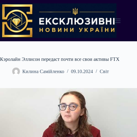
Перейти
до
вмісту
Кэролайн Эллисон передаст почти все свои активы FTX
Килина Самійленко
09.10.2024
Світ