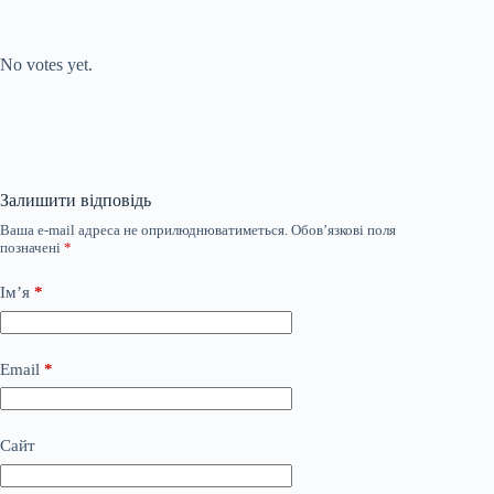
Submit Rating
Rate this item:
No votes yet.
Залишити відповідь
Ваша e-mail адреса не оприлюднюватиметься.
Обов’язкові поля
позначені
*
Ім’я
*
Email
*
Сайт