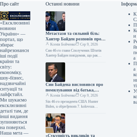
Про сайт
Останні новини
Інформ
К
С
«Ексклюзивні
П
новини
К
Метастази та сильний біль:
України» —
и
Хантер Байден розповів про
портал, що
Р
погіршення здоров’я батька-
Ксенія Бойченко
Сер 9, 2026
збирає
й
онкохворого
найрезонансн
Син 46-го глави Сполучених Штатів
п
Хантер Байден повідомив, що рак
іші події
а
простати у його батька Джо Байдена
країни та
П
дав ускладнення на кістки…
світу:
а
економіку,
к
шоу-бізнес,
н
надзвичайні
Син Байдена висловився про
ті
ситуації та
помилування від батька,
У
лайфстайл.
назвавши його шкідливим
Ксенія Бойченко
Сер 9, 2026
к
Ми шукаємо
для американців та спадщини
Sin 46-го президента США Hunter
в
ексклюзивні
президента.
Biden, u objavljenom 7. kolovoza
деталі там, де
intervjuu, izjavio je da predsjednički
інші видання
oprost, koji je dobio od…
зупиняються
на поверхні.
Наша мета —
«Сукупність викликів та