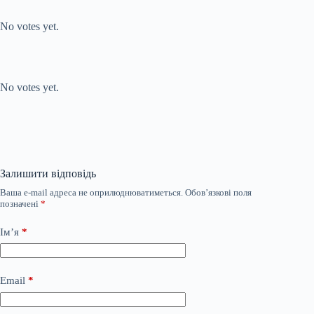
Submit Rating
Rate this item:
No votes yet.
Submit Rating
Rate this item:
No votes yet.
Залишити відповідь
Ваша e-mail адреса не оприлюднюватиметься.
Обов’язкові поля
позначені
*
Ім’я
*
Email
*