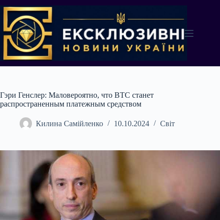
Перейти
до
вмісту
Гэри Генслер: Маловероятно, что BTC станет
распространенным платежным средством
Килина Самійленко
10.10.2024
Світ