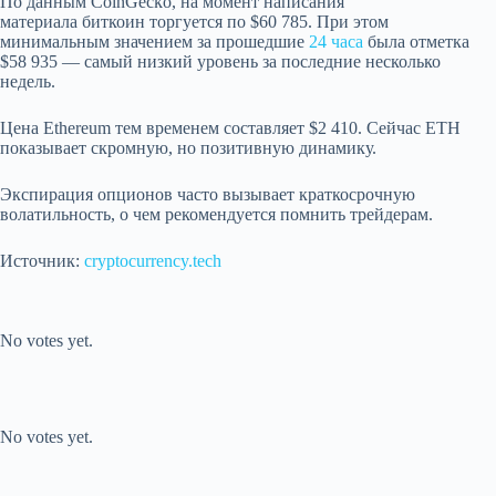
По данным CoinGecko, на момент написания
материала биткоин торгуется по $60 785. При этом
минимальным значением за прошедшие
24 часа
была отметка
$58 935 — самый низкий уровень за последние несколько
недель.
Цена Ethereum тем временем составляет $2 410. Сейчас ETH
показывает скромную, но позитивную динамику.
Экспирация опционов часто вызывает краткосрочную
волатильность, о чем рекомендуется помнить трейдерам.
Источник:
cryptocurrency.tech
Submit Rating
Rate this item:
No votes yet.
Submit Rating
Rate this item:
No votes yet.