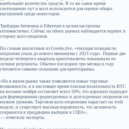
наибольшее количество средств. В то же самое время
соотношение пут и колл используется для оценки общих
настроений среди инвесторов.
Трейдеры биткоина и Ethereum в целом настроены
оптимистично. Сейчас на обоих рынках наблюдается перевес в
сторону колл-опционов.
По словам аналитиков из Greeks.live, «текущая позиция по
опционам упала до нового минимума с 2023 года». Первые две
недели четвертого квартала криптовалюты показывали не
лучшие результаты. Обычно последние три месяца в году
считаются самыми сильными для крипторынка.
«Но в вялом рынке также появляются новые торговые
возможности, и в настоящее время плоская волатильность BTC
на восьмое ноября составляет всего 50%, что идеально подходит
для формирования среднесрочных и долгосрочных опционов по
низким уровням. Торговля колл-опционами нарастает на этой
неделе, и существует высокая вероятность, что активность
сохранится в преддверии выборов в США»,
— отметили эксперты.