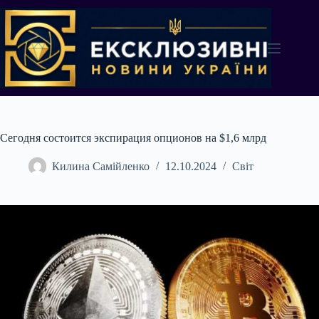
Перейти
до
вмісту
Сегодня состоится экспирация опционов на $1,6 млрд
Килина Самійленко
12.10.2024
Світ