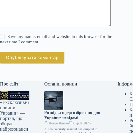
Save my name, email and website in this browser for the
next time I comment.
Опублікувати коментар
Про сайт
Останні новини
Інформ
К
С
«Ексклюзивні
П
новини
К
Розвідка щодо озброєння для
України» —
и
України: невідомі
портал, що
Р
безпілотники помічені над
Петро Ляшко
Сер 8, 2026
збирає
й
секретною базою Бундесверу
найрезонансн
A new security scandal has erupted in
п