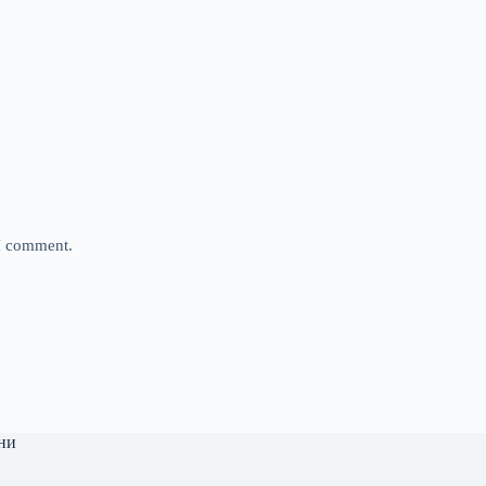
 I comment.
ни