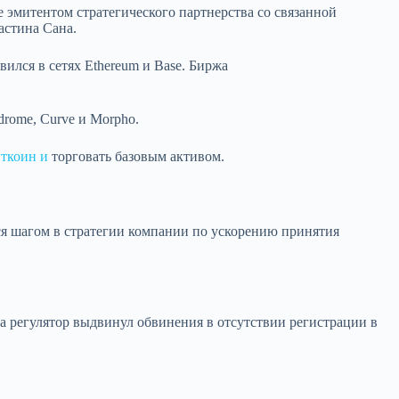
 эмитентом стратегического партнерства со связанной
астина Сана.
ился в сетях Ethereum и Base. Биржа
drome, Curve и Morpho.
ткоин и
торговать базовым активом.
ся шагом в стратегии компании по ускорению принятия
 регулятор выдвинул обвинения в отсутствии регистрации в