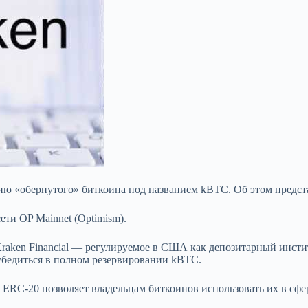
ю «обернутого» биткоина под названием kBTC. Об этом предст
ети OP Mainnet (Optimism).
raken Financial — регулируемое в США как депозитарный инсти
убедиться
в полном резервировании kBTC.
ERC-20 позволяет владельцам биткоинов использовать их в сф