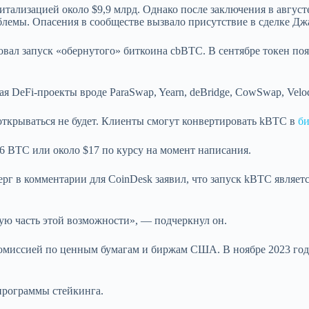
ализацией около $9,9 млрд. Однако после заключения в августе
блемы. Опасения в сообществе вызвало присутствие в сделке Дж
вал запуск «обернутого» биткоина cbBTC. В сентябре токен появ
я DeFi-проекты вроде ParaSwap, Yearn, deBridge, CowSwap, Velo
открываться не будет. Клиенты смогут конвертировать kBTC в
би
 BTC или около $17 по курсу на момент написания.
рг в комментарии для CoinDesk заявил, что запуск kBTC являет
ую часть этой возможности», — подчеркнул он.
миссией по ценным бумагам и биржам США. В ноябре 2023 года
программы стейкинга.