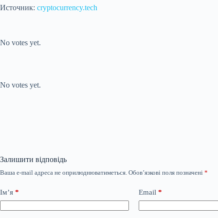
Источник:
cryptocurrency.tech
Submit Rating
Rate this item:
No votes yet.
Submit Rating
Rate this item:
No votes yet.
Залишити відповідь
Ваша e-mail адреса не оприлюднюватиметься.
Обов’язкові поля позначені
*
Ім’я
*
Email
*