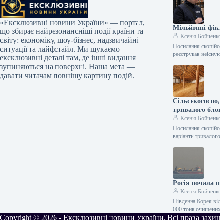
«Ексклюзивні новини України» — портал,
Мільйонні фік
що збирає найрезонансніші події країни та
Ксенія Бойченк
світу: економіку, шоу-бізнес, надзвичайні
Посилання скопійо
ситуації та лайфстайл. Ми шукаємо
реєстрував неісну
ексклюзивні деталі там, де інші видання
зупиняються на поверхні. Наша мета —
давати читачам повнішу картину подій.
Сільськогоспо
тривалого бло
Ксенія Бойченк
Посилання скопійо
варіанти тривалог
Росія почала п
Ксенія Бойченк
Південна Корея ві
000 тонн очищених
Copyright © 2026 - Ексклюзивні новини України. Всі права захи