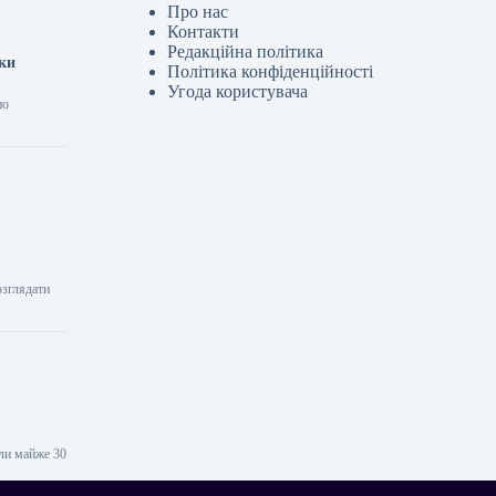
Про нас
Контакти
Редакційна політика
тки
Політика конфіденційності
Угода користувача
но
озглядати
или майже 30