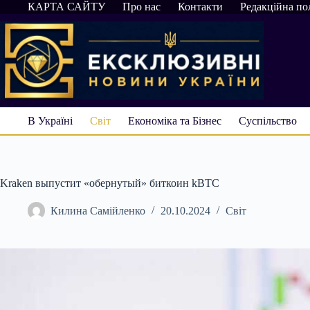
Перейти
КАРТА САЙТУ
Про нас
Контакти
Редакційна по
до
вмісту
В Україні
Світ
Економіка та Бізнес
Суспільство
Kraken выпустит «обернутый» биткоин kBTC
Килина Самійленко
20.10.2024
Світ