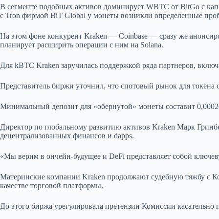
В сегменте подобных активов доминирует WBTC от BitGo с капит
с Tron фирмой BiT Global у монеты возникли определенные про
На этом фоне конкурент Kraken — Coinbase — сразу же анонсиро
планирует расширить операции с ним на Solana.
Для kBTC Kraken заручилась поддержкой ряда партнеров, включа
Представитель биржи уточнил, что спотовый рынок для токена 
Минимальный депозит для «обернутой» монеты составит 0,00026
Директор по глобальному развитию активов Kraken Марк Гринбе
децентрализованных финансов и dapps.
«Мы верим в ончейн-будущее и DeFi представляет собой ключев
Материнские компании Kraken продолжают судебную тяжбу с Ко
качестве торговой платформы.
До этого биржа урегулировала претензии Комиссии касательно 