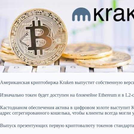
Американская криптобиржа Kraken выпустит собственную верси
Изначально токен будет доступен на блокчейне Ethereum и в L2-с
Кастодианом обеспечения актива в цифровом золоте выступит K
адрес сегрегированного кошелька, чтобы клиенты всегда могли 
Выпуск презентующих первую криптовалюту токенов стандарта 