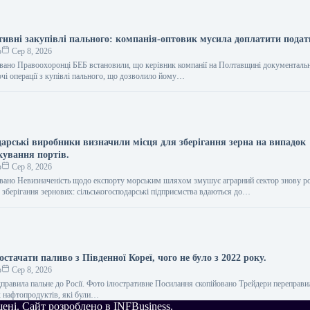
тивні закупівлі пального: компанія-оптовик мусила доплатити пода
о
Сер 8, 2026
вано Правоохоронці БЕБ встановили, що керівник компанії на Полтавщині документаль
ючі операції з купівлі пального, що дозволило йому…
дарські виробники визначили місця для зберігання зерна на випадок
кування портів.
о
Сер 8, 2026
вано Невизначеність щодо експорту морським шляхом змушує аграрний сектор знову р
о зберігання зернових: сільськогосподарські підприємства вдаються до…
остачати паливо з Південної Кореї, чого не було з 2022 року.
о
Сер 8, 2026
дправила пальне до Росії. Фото ілюстративне Посилання скопійовано Трейдери переправ
 нафтопродуктів, які були…
щені. Сайт розроблено в INFBusiness.