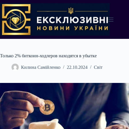
Перейти
до
вмісту
Только 2% биткоин-ходлеров находятся в убытке
Килина Самійленко
22.10.2024
Світ