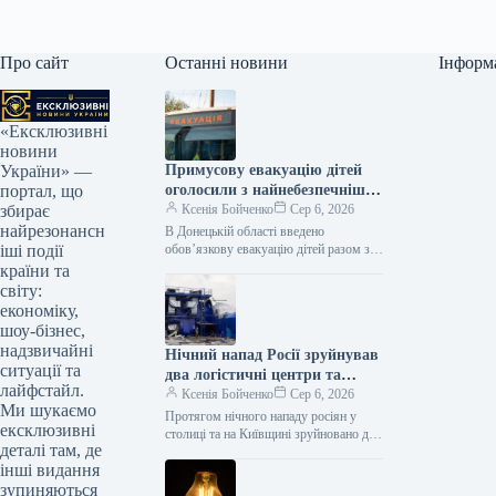
Про сайт
Останні новини
Інформ
«Ексклюзивні
новини
Примусову евакуацію дітей
України» —
оголосили з найнебезпечніших
портал, що
районів Краматорська та двох
Ксенія Бойченко
Сер 6, 2026
збирає
сусідніх селищ.
найрезонансн
В Донецькій області введено
обов’язкову евакуацію дітей разом з
іші події
батьками з населених пунктів
країни та
Красноторка й Біленьке, а також з
світу:
найбільш…
економіку,
шоу-бізнес,
надзвичайні
Нічний напад Росії зруйнував
ситуації та
два логістичні центри та
лайфстайл.
фабрику “Епіцентр”,
Ксенія Бойченко
Сер 6, 2026
Ми шукаємо
внаслідок чого загинув
Протягом нічного нападу росіян у
ексклюзивні
працівник.
столиці та на Київщині зруйновано два
деталі там, де
ключові логістичні центри компанії
інші видання
«Епіцентр» та її виробниче
підприємство.…
зупиняються