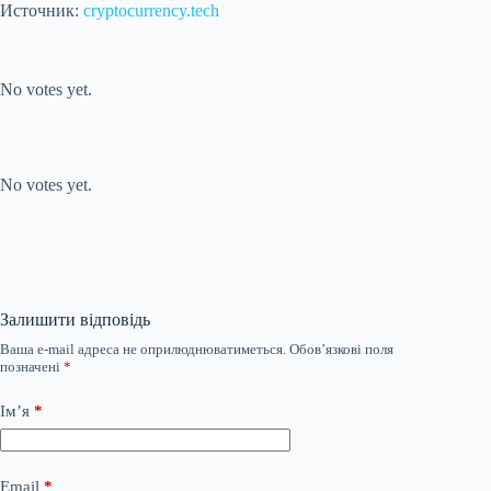
Источник:
cryptocurrency.tech
Submit Rating
Rate this item:
No votes yet.
Submit Rating
Rate this item:
No votes yet.
Залишити відповідь
Ваша e-mail адреса не оприлюднюватиметься.
Обов’язкові поля
позначені
*
Ім’я
*
Email
*