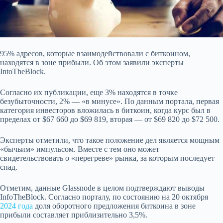
95% адресов, которые взаимодействовали с биткоином,
находятся в зоне прибыли. Об этом заявили эксперты
IntoTheBlock.
Согласно их публикации, еще 3% находятся в точке
безубыточности, 2% — «в минусе». По данным портала, первая
категория инвесторов вложилась в биткоин, когда курс был в
пределах от $67 660 до $69 819, вторая — от $69 820 до $72 500.
Эксперты отметили, что такое положение дел является мощным
«бычьим» импульсом. Вместе с тем оно может
свидетельствовать о «перегреве» рынка, за
которым последует
спад.
Отметим, данные Glassnode в целом подтверждают выводы
InfoTheBlock. Согласно порталу, по состоянию на 20 октября
2024 года
доля оборотного предложения биткоина в зоне
прибыли составляет приблизительно 3,5%.