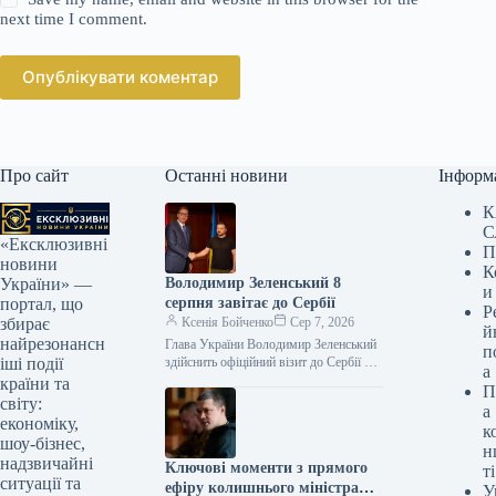
next time I comment.
Опублікувати коментар
Про сайт
Останні новини
Інформ
К
С
«Ексклюзивні
П
новини
К
Володимир Зеленський 8
України» —
и
серпня завітає до Сербії
портал, що
Р
Ксенія Бойченко
Сер 7, 2026
збирає
й
найрезонансн
Глава України Володимир Зеленський
п
здійснить офіційний візит до Сербії 8
іші події
а
серпня, де проведе переговори з
країни та
П
президентом країни Александром
світу:
а
Вучичем. Цю…
економіку,
к
шоу-бізнес,
н
надзвичайні
Ключові моменти з прямого
ті
ситуації та
ефіру колишнього міністра
У