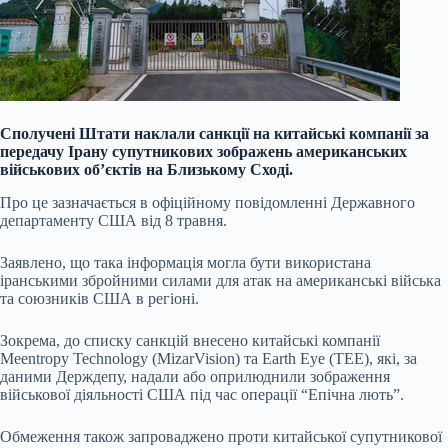
Сполучені Штати наклали санкції на китайські компанії за
передачу Ірану супутникових зображень американських
військових об’єктів на Близькому Сході.
Про це зазначається в офіційному повідомленні Державного
департаменту США від 8 травня.
Заявлено, що така інформація могла бути використана
іранськими збройними силами для атак на американські війська
та союзників США в регіоні.
Зокрема, до списку санкцій внесено китайські компанії
Meentropy Technology (MizarVision) та Earth Eye (TEE), які, за
даними Держдепу, надали або оприлюднили зображення
військової діяльності США під час операції “Епічна лють”.
Обмеження також запроваджено проти китайської супутникової