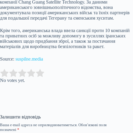
компанії Chang Guang Satellite Technology. За даними
американського зовнішньополітичного відомства, вона
документувала позиції американських військ та їхніх партнерів
для подальшої передачі Тегерану та єменським хуситам.
Крім того, американська влада ввела санкції проти 10 компаній
та приватних осіб за можливу допомогу в зусиллях іранських
військових щодо придбання зброї, а також за постачання
матеріалів для виробництва безпілотників та ракет.
Source:
suspilne.media
Submit Rating
Rate this item:
No votes yet.
Залишити відповідь
Ваша e-mail адреса не оприлюднюватиметься.
Обов’язкові поля
позначені
*