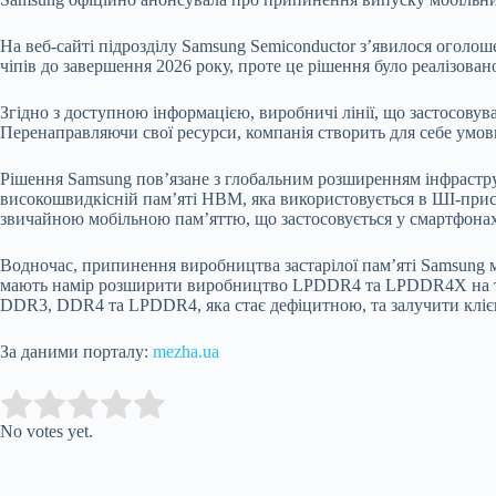
На веб-сайті підрозділу Samsung Semiconductor з’явилося оголо
чіпів до завершення 2026 року, проте це рішення було реалізован
Згідно з доступною інформацією, виробничі лінії, що застосов
Перенаправляючи свої ресурси, компанія створить для себе умови
Рішення Samsung пов’язане з глобальним розширенням інфраструкт
високошвидкісній пам’яті HBM, яка використовується в ШІ-прис
звичайною мобільною пам’яттю, що застосовується у смартфона
Водночас, припинення виробництва застарілої пам’яті Samsung м
мають намір розширити виробництво LPDDR4 та LPDDR4X на тлі 
DDR3, DDR4 та LPDDR4, яка стає дефіцитною, та залучити клієн
За даними порталу:
mezha.ua
Submit Rating
Rate this item:
No votes yet.