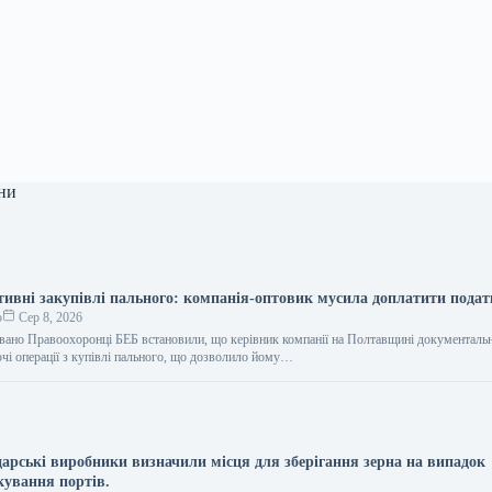
ни
тивні закупівлі пального: компанія-оптовик мусила доплатити пода
о
Сер 8, 2026
вано Правоохоронці БЕБ встановили, що керівник компанії на Полтавщині документаль
ючі операції з купівлі пального, що дозволило йому…
дарські виробники визначили місця для зберігання зерна на випадок
кування портів.