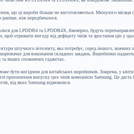
шення, що ці вироби більше не виготовляються. Минулого місяця
о раніше, ніж передбачалося.
увалися для LPDDR4 та LPDDR4X, ймовірно, будуть перенаправле
, щоб отримати вигоду від дефіциту чіпів та зростання цін у цьо
ури штучного інтелекту, яка потребує, серед іншого, значних об
корювачах для виконання складних завдань. Виробники надають п
х та інших споживчих гаджетах.
оже бути вигідним для китайських виробників. Зокрема, у квітн
припинення випуску цих чіпів компанією Samsung. Це дасть їм
тів, від яких Samsung відмовився.