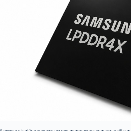
Samsung офіційно анонсувала про припинення випуску мобільни