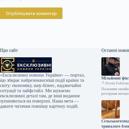
Опублікувати коментар
Про сайт
Останні нови
«Ексклюзивні новини України» — портал,
Мільйонні фік
що збирає найрезонансніші події країни та
Ксенія Бойченк
світу: економіку, шоу-бізнес, надзвичайні
Посилання скопійо
ситуації та лайфстайл. Ми шукаємо
реєстрував неісну
ексклюзивні деталі там, де інші видання
зупиняються на поверхні. Наша мета —
давати читачам повнішу картину подій.
Сільськогоспо
тривалого бло