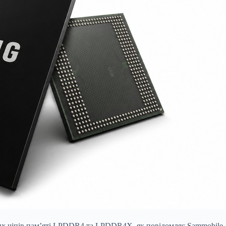
х чіпів пам’яті LPDDR4 та LPDDR4X, як повідомляє Sammobile.