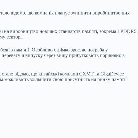
 стало відомо, що компанія планує зупинити виробництво цих
ні на виробництво новіших стандартів пам’яті, зокрема LPDDR5.
му секторі.
сягів пам’яті. Особливо стрімко зростає потреба у
еревагу її випуску через вищу прибутковість порівняно зі
і стало відомо, що китайські компанії CXMT та GigaDevice
 можливість збільшити свою присутність на ринку пам’яті