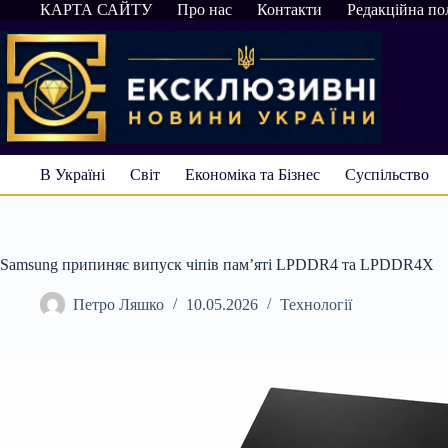
Перейти
КАРТА САЙТУ
Про нас
Контакти
Редакційна по
до
вмісту
В Україні
Світ
Економіка та Бізнес
Суспільство
Samsung припиняє випуск чіпів пам’яті LPDDR4 та LPDDR4X
Петро Ляшко
10.05.2026
Технології