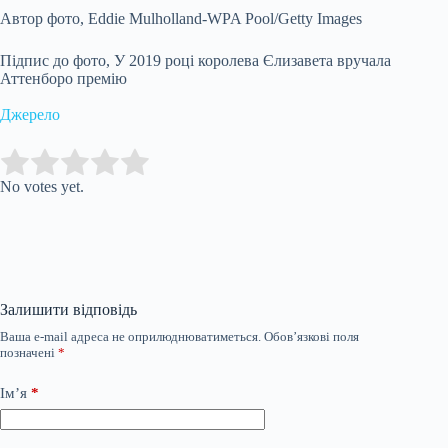
Автор фото,
Eddie Mulholland-WPA Pool/Getty Images
Підпис до фото,
У 2019 році королева Єлизавета вручала
Аттенборо премію
Джерело
Submit Rating
Rate this item:
No votes yet.
Залишити відповідь
Ваша e-mail адреса не оприлюднюватиметься.
Обов’язкові поля
позначені
*
Ім’я
*