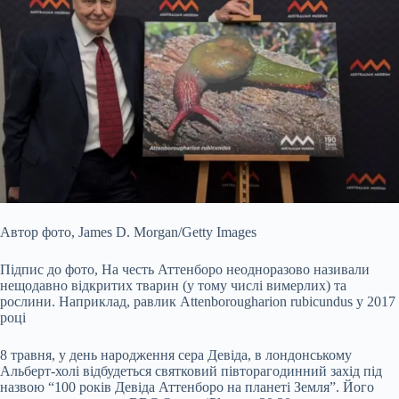
Автор фото,
James D. Morgan/Getty Images
Підпис до фото,
На честь Аттенборо неодноразово називали
нещодавно відкритих тварин (у тому числі вимерлих) та
рослини. Наприклад, равлик Attenborougharion rubicundus у 2017
році
8 травня, у день народження сера Девіда, в лондонському
Альберт-холі відбудеться святковий півторагодинний захід під
назвою “100 років Девіда Аттенборо на планеті Земля”. Його