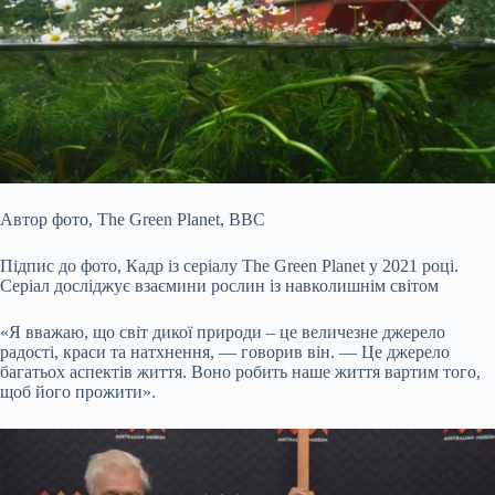
Автор фото,
The Green Planet, BBC
Підпис до фото,
Кадр із серіалу The Green Planet у 2021 році.
Серіал досліджує взаємини рослин із навколишнім світом
«Я вважаю, що світ дикої природи – це величезне джерело
радості, краси та натхнення, — говорив він. — Це джерело
багатьох аспектів життя. Воно робить наше життя вартим того,
щоб його прожити».