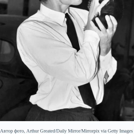
Автор фото,
Arthur Greated/Daily Mirror/Mirrorpix via Getty Images