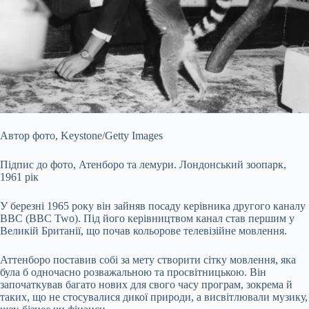
Автор фото,
Keystone/Getty Images
Підпис до фото,
Атенборо та лемури. Лондонський зоопарк,
1961 рік
У березні 1965 року він зайняв посаду керівника другого каналу
ВВС (BBC Two). Під його керівництвом канал став першим у
Великій Британії, що почав кольорове телевізійне мовлення.
Аттенборо поставив собі за мету створити сітку мовлення, яка
була б одночасно розважальною та просвітницькою. Він
започаткував багато нових для свого часу програм, зокрема й
таких, що не стосувалися дикої природи, а висвітлювали музику,