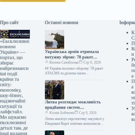
Про сайт
Останні новини
Інформ
К
С
«Ексклюзивні
П
новини
К
Українська армія отримала
України» —
и
потужну зброю: 70 ракет
портал, що
Р
ATACMS з Туреччини
Килина Самійленко
Сер 9, 2026
збирає
й
найрезонансн
## Україна посилює оборону: 70 ракет
п
ATACMS та десятки тисяч
іші події
а
боєприпасів від Туреччини На
країни та
П
зміцнення обороноздатності України
світу:
а
розраховуватиметься потужна
економіку,
к
військова…
шоу-бізнес,
н
надзвичайні
Литва розглядає можливість
ті
ситуації та
придбання систем
У
лайфстайл.
протиповітряної оборони в
Ксенія Бойченко
Сер 9, 2026
к
Ми шукаємо
Південної Кореї.
Литва аналізує перспективу закупівлі у
в
ексклюзивні
Південної Кореї зенітних комплексів
деталі там, де
ближньої дії та засобів протидії
інші видання
безпілотним літальним апаратам.