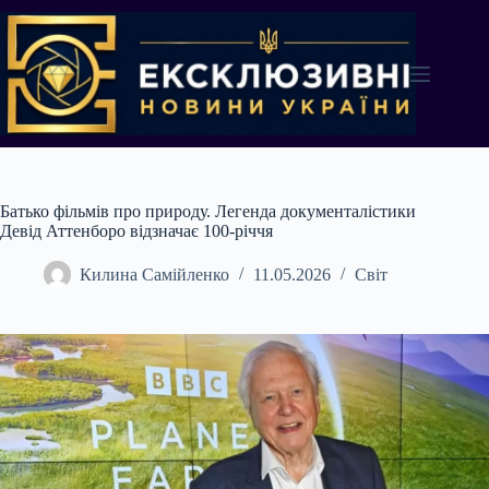
Перейти
до
вмісту
Батько фільмів про природу. Легенда документалістики
Девід Аттенборо відзначає 100-річчя
Килина Самійленко
11.05.2026
Світ