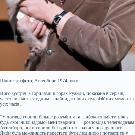
Підпис до фото,
Аттенборо 1974 року
Його зустріч із горилами в горах Руанди, показана в серіалі,
часто визнається одним із найвидатніших телевізійних моментів
усіх часів.
“У погляді горили більше розуміння та глибокого змісту, ніж у
будь-якої іншої відомої мені тварини, — розповідав телеглядачам
Аттенборо, поки горили безтурботно гралися позаду нього. —
Якби була можливість перестати бути людиною і потрапити у