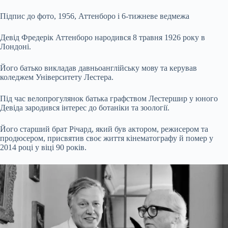
Підпис до фото,
1956, Аттенборо і 6-тижневе ведмежа
Девід Фредерік Аттенборо народився 8 травня 1926 року в
Лондоні.
Його батько викладав давньоанглійську мову та керував
коледжем Університету Лестера.
Під час велопрогулянок батька графством Лестершир у юного
Девіда зародився інтерес до ботаніки та зоології.
Його старший брат Річард, який був актором, режисером та
продюсером, присвятив своє життя кінематографу й помер у
2014 році у віці 90 років.