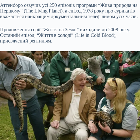
Аттенборо озвучив усі 250 епізодів програми “Жива природа на
Першому” (The Living Planet), а епізод 1978 року про сурикатів
вважається найкращим документальним телефільмом усіх часів.
Продовження серії “Життя на Землі” виходили до 2008 року.
Останній епізод, “Життя в холоді” (Life in Cold Blood),
присвячений рептиліям.