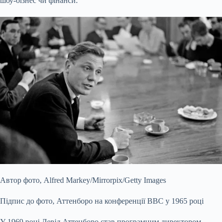
шоу-бізнес чи фінанси.
Автор фото,
Alfred Markey/Mirrorpix/Getty Images
Підпис до фото,
Аттенборо на конференції BBC у 1965 році
У 1969 році Девід Аттенборо став програмним директором,