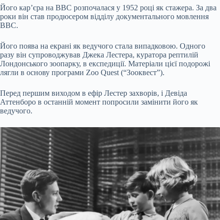
Його кар’єра на ВВС розпочалася у 1952 році як стажера. За два
роки він став продюсером відділу документального мовлення
ВВС.
Його поява на екрані як ведучого стала випадковою. Одного
разу він супроводжував Джека Лестера, куратора рептилій
Лондонського зоопарку, в експедиції. Матеріали цієї подорожі
лягли в основу програми Zoo Quest (“Зооквест”).
Перед першим виходом в ефір Лестер захворів, і Девіда
Аттенборо в останній момент попросили замінити його як
ведучого.