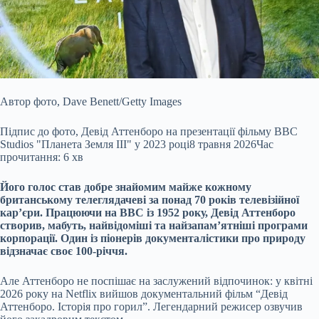
Автор фото,
Dave Benett/Getty Images
Підпис до фото,
Девід Аттенборо на презентації фільму BBC
Studios "Планета Земля III" у 2023 році
8 травня 2026
Час
прочитання: 6 хв
Його голос став добре знайомим майже кожному
британському телеглядачеві за понад 70 років телевізійної
кар’єри. Працюючи на ВВС із 1952 року, Девід Аттенборо
створив, мабуть, найвідоміші та найзапам’ятніші програми
корпорації. Один із піонерів документалістики про природу
відзначає своє 100-річчя.
Але Аттенборо не поспішає на заслужений відпочинок: у квітні
2026 року на Netflix вийшов документальний фільм “Девід
Аттенборо. Історія про горил”. Легендарний режисер озвучив