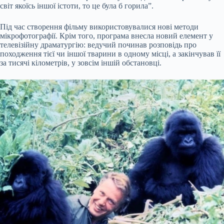
світ якоїсь іншої істоти, то це була б горила”.
Під час створення фільму використовувалися нові методи
мікрофотографії. Крім того, програма внесла новий елемент у
телевізійну драматургію: ведучий починав розповідь про
походження тієї чи іншої тварини в одному місці, а закінчував її
за тисячі кілометрів, у зовсім іншій обстановці.