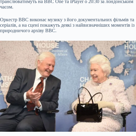
транслюватимуть на BBC One та iPlayer о 20:30 за лондонським
часом.
Оркестр ВВС виконає музику з його документальних фільмів та
серіалів, а на сцені покажуть деякі з найвизначніших моментів із
природничого архіву ВВС.