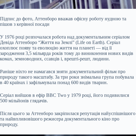
Підпис до фото,
Аттенборо вважав офісну роботу нудною та
пішов з керівної посади
У 1976 році розпочалася робота над документальним серіалом
Девіда Аттенборо “Життя на Землі” (Life on Earth). Серіал
охоплює появу та еволюцію життя на планеті — від її
зародження 3,5 мільярда років тому до виникнення нових видів
комах, земноводних, ссавців і, врешті-решт, людини.
Раніше ніхто не намагався зняти документальний фільм про
природу такого масштабу. За три роки знімальна група побувала
в 40 країнах і зафільмувала понад 600 видів тварин.
Серіал вийшов в ефір BBC Two у 1979 році, його подивилися
500 мільйонів глядачів.
Після цього за Аттенборо закріпилася репутація найуспішнішого
та найвпливовішого режисера документального кіно про
природу.