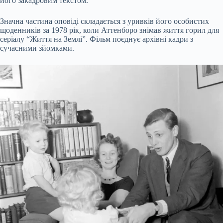
його закадровим текстом.
Значна частина оповіді складається з уривків його особистих
щоденників за 1978 рік, коли Аттенборо знімав життя горил для
серіалу “Життя на Землі”. Фільм поєднує архівні кадри з
сучасними зйомками.