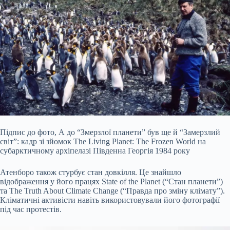
Підпис до фото,
А до “Змерзлої планети” був ще й “Замерзлий
світ”: кадр зі зйомок The Living Planet: The Frozen World на
субарктичному архіпелазі Південна Георгія 1984 року
Атенборо також стурбує стан довкілля. Це знайшло
відображення у його працях State of the Planet (“Стан планети”)
та The Truth About Climate Change (“Правда про зміну клімату”).
Кліматичні активісти навіть використовували його фотографії
під час протестів.