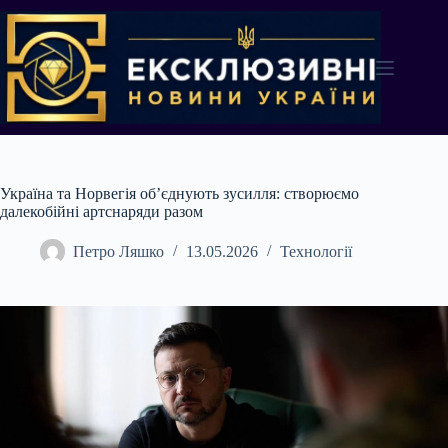
Перейти
до
вмісту
Україна та Норвегія об’єднують зусилля: створюємо
далекобійні артснаряди разом
Петро Ляшко
13.05.2026
Технології