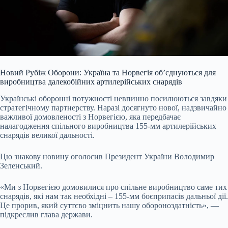
Новий Рубіж Оборони: Україна та Норвегія об’єднуються для
виробництва далекобійних артилерійських снарядів
Українські оборонні потужності невпинно посилюються завдяки
стратегічному партнерству. Наразі досягнуто нової, надзвичайно
важливої домовленості з Норвегією, яка передбачає
налагодження спільного виробництва 155-мм артилерійських
снарядів великої дальності.
Цю знакову новину оголосив Президент України Володимир
Зеленський.
«Ми з Норвегією домовилися про спільне виробництво саме тих
снарядів, які нам так необхідні – 155-мм боєприпасів дальньої дії.
Це прорив, який суттєво зміцнить нашу обороноздатність», —
підкреслив глава держави.