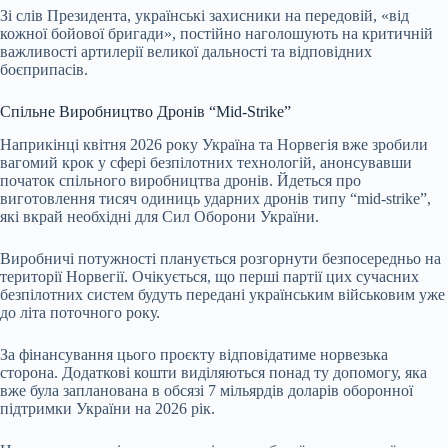
Зі слів Президента, українські захисники на передовій, «від
кожної бойової бригади», постійно наголошують на критичній
важливості артилерії великої дальності та відповідних
боєприпасів.
Спільне Виробництво Дронів “Mid-Strike”
Наприкінці квітня 2026 року Україна та Норвегія вже зробили
вагомий крок у сфері безпілотних технологій, анонсувавши
початок спільного виробництва дронів. Йдеться про
виготовлення тисяч одиниць ударних дронів типу “mid-strike”,
які вкрай необхідні для Сил Оборони України.
Виробничі потужності планується розгорнути безпосередньо на
території Норвегії. Очікується, що перші партії цих сучасних
безпілотних систем будуть передані українським військовим уже
до літа поточного року.
За фінансування цього проєкту відповідатиме норвезька
сторона. Додаткові кошти виділяються понад ту допомогу, яка
вже була запланована в обсязі 7 мільярдів доларів оборонної
підтримки України на 2026 рік.