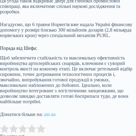
Ця угода також відкриває двері для глибокої промислової
співпраці, яка включатиме спільні наукові дослідження та
розробки.
Нагадуємо, що 6 травня Норвегія вже надала Україні фінансову
допомогу у розмірі близько 300 мільйонів доларів (2,8 мільярда
норвезьких крон) через спеціальний механізм PURL.
Порада від Шефа:
Щоб забезпечити стабільність та максимальну ефективність
виробництва артилерійських снарядів, ключовим є суворий
контроль якості на кожному етапі. Це включає ретельний відбір
сировини, точне дотримання технологічних процесів і,
звичайно, випробування готової продукції в умовах,
максимально наближених до бойових. Ідеально, коли
виробництво інтегроване з логістичними ланцюжками, що
дозволяє швидко доставляти готові боєприпаси туди, де вони
найбільше потрібні.
Дізнатися більше на:
ain.ua
Submit Rating
Rate this item: