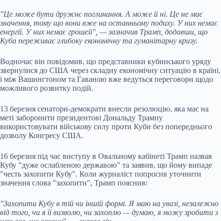
"Це може бути дружнє поглинання. А може й ні. Це не має
значення, тому що вони вже на останньому подиху. У них немає
енергії. У них немає грошей", — зазначив Трамп, додавши, що
Куба переживає глибоку економічну та гуманітарну кризу.
Водночас він повідомив, що представники кубинського уряду
звернулися до США через складну економічну ситуацію в країні,
і між Вашингтоном та Гаваною вже ведуться переговори щодо
можливого розвитку подій.
13 березня сенатори-демократи внесли резолюцію, яка має на
меті заборонити президентові Дональду Трампу
використовувати військову силу проти Куби без попереднього
дозволу Конгресу США.
16 березня під час виступу в Овальному кабінеті Трамп назвав
Кубу "дуже ослабленою державою" та заявив, що йому випаде
"честь захопити Кубу". Коли журналіст попросив уточнити
значення слова "захопити", Трамп пояснив:
"Захопити Кубу в тій чи іншій формі. Я маю на увазі, незалежно
від того, чи я її визволю, чи захоплю — думаю, я можу зробити з