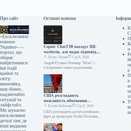
Про сайт
Останні новини
Інформ
К
С
«Ексклюзивні
П
новини
К
Сервіс ChatTJB нагадує ШІ-
України» —
и
чатботів, але надає відповіді
портал, що
Р
жива людина
Петро Ляшко
Сер 8, 2026
збирає
й
найрезонансн
Андрій Русанов Новинар “Межі” з
п
п’ятирічним стажем редагування
іші події
а
контенту. Ентузіаст у всьому, про що
країни та
П
пишу, особливо у сфері комп’ютерних
світу:
а
технологій.…
економіку,
к
шоу-бізнес,
н
надзвичайні
США розглядають
ті
ситуації та
можливість обмеження
У
лайфстайл.
доступу Китаю до передових
Ксенія Бойченко
Сер 8, 2026
к
Ми шукаємо
мікросхем.
США розглядають доступ китайських
в
ексклюзивні
фірм до процесорів Nvidia Посилання
деталі там, де
скопійовано Один із провідних
інші видання
американських державних органів
аналізує методи, якими китайські…