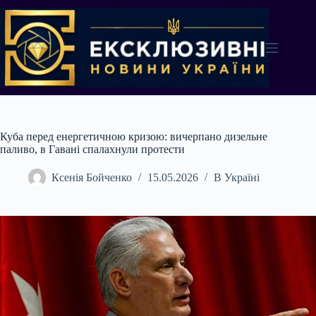
Перейти
до
вмісту
Куба перед енергетичною кризою: вичерпано дизельне
паливо, в Гавані спалахнули протести
Ксенія Бойченко
15.05.2026
В Україні