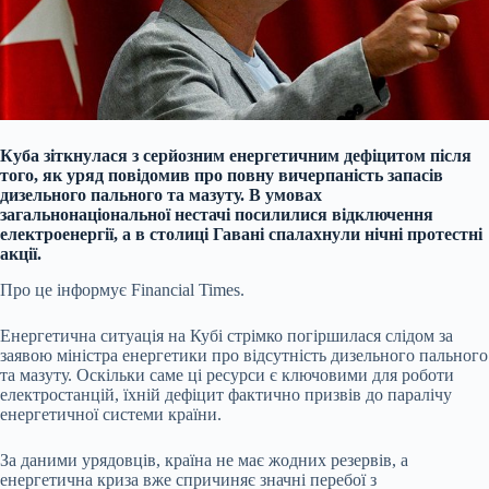
Куба зіткнулася з серйозним енергетичним дефіцитом після
того, як уряд повідомив про повну вичерпаність запасів
дизельного пального та мазуту. В умовах
загальнонаціональної нестачі посилилися відключення
електроенергії, а в столиці Гавані спалахнули нічні протестні
акції.
Про це інформує Financial Times.
Енергетична ситуація на Кубі стрімко погіршилася слідом за
заявою міністра енергетики про відсутність дизельного пального
та мазуту. Оскільки саме ці ресурси є ключовими для роботи
електростанцій, їхній дефіцит фактично призвів до паралічу
енергетичної системи країни.
За даними урядовців, країна не має жодних резервів, а
енергетична криза вже спричиняє значні перебої з