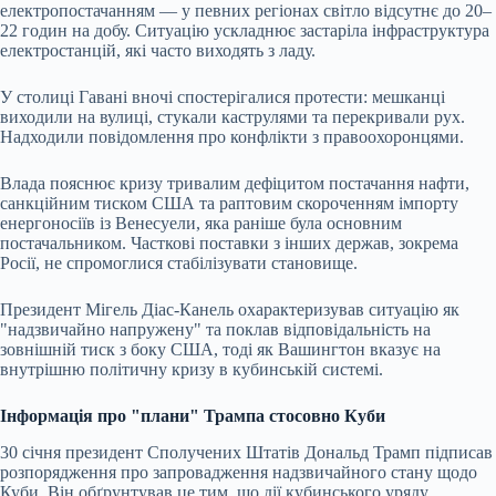
електропостачанням — у певних регіонах світло відсутнє до 20–
22 годин на добу. Ситуацію ускладнює застаріла інфраструктура
електростанцій, які часто виходять з ладу.
У столиці Гавані вночі спостерігалися протести: мешканці
виходили на вулиці, стукали каструлями та перекривали рух.
Надходили повідомлення про конфлікти з правоохоронцями.
Влада пояснює кризу тривалим дефіцитом постачання нафти,
санкційним тиском США та раптовим скороченням імпорту
енергоносіїв із Венесуели, яка раніше була основним
постачальником. Часткові поставки з інших держав, зокрема
Росії, не спромоглися стабілізувати становище.
Президент Мігель Діас-Канель охарактеризував ситуацію як
"надзвичайно напружену" та поклав відповідальність на
зовнішній тиск з боку США, тоді як Вашингтон вказує на
внутрішню політичну кризу в кубинській системі.
Інформація про "плани" Трампа стосовно Куби
30 січня президент Сполучених Штатів Дональд Трамп підписав
розпорядження про запровадження надзвичайного стану щодо
Куби. Він обґрунтував це тим, що дії кубинського уряду