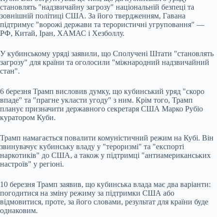
становлять "надзвичайну загрозу" національній безпеці та
зовнішній політиці США. За його твердженням, Гавана
підтримує "ворожі держави та терористичні угруповання" —
РФ, Китай, Іран, ХАМАС і Хезболлу.
У кубинському уряді заявили, що Сполучені Штати "становлять
загрозу" для країни та оголосили "міжнародний надзвичайний
стан".
6 березня Трамп висловив думку, що кубинський уряд "скоро
впаде" та "прагне укласти угоду" з ним. Крім того, Трамп
планує призначити державного секретаря США Марко Рубіо
куратором Куби.
Трамп намагається повалити комуністичний режим на Кубі. Він
звинувачує кубинську владу у "тероризмі" та "експорті
наркотиків" до США, а також у підтримці "антиамериканських
настроїв" у регіоні.
10 березня Трамп заявив, що кубинська влада має два варіанти:
погодитися на зміну режиму за підтримки США або
відмовитися, проте, за його словами, результат для країни буде
однаковим.