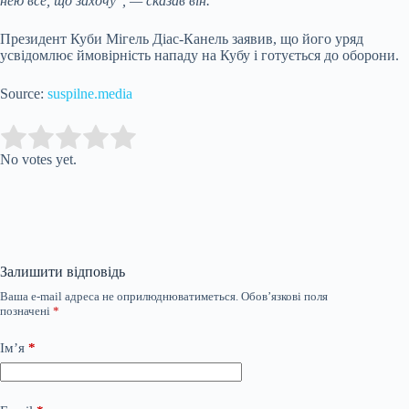
нею все, що захочу", — сказав він.
Президент Куби Мігель Діас-Канель заявив, що його уряд
усвідомлює ймовірність нападу на Кубу і готується до оборони.
Source:
suspilne.media
Submit Rating
Rate this item:
No votes yet.
Залишити відповідь
Ваша e-mail адреса не оприлюднюватиметься.
Обов’язкові поля
позначені
*
Ім’я
*