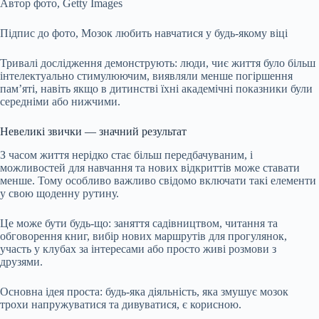
Автор фото,
Getty Images
Підпис до фото,
Мозок любить навчатися у будь-якому віці
Тривалі дослідження демонструють: люди, чиє життя було більш
інтелектуально стимулюючим, виявляли менше погіршення
пам’яті, навіть якщо в дитинстві їхні академічні показники були
середніми або нижчими.
Невеликі звички — значний результат
З часом життя нерідко стає більш передбачуваним, і
можливостей для навчання та нових відкриттів може ставати
менше. Тому особливо важливо свідомо включати такі елементи
у свою щоденну рутину.
Це може бути будь-що: заняття садівництвом, читання та
обговорення книг, вибір нових маршрутів для прогулянок,
участь у клубах за інтересами або просто живі розмови з
друзями.
Основна ідея проста: будь-яка діяльність, яка змушує мозок
трохи напружуватися та дивуватися, є корисною.