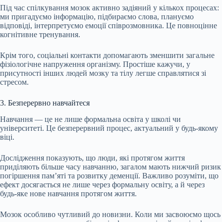
Під час спілкування мозок активно задіяний у кількох процесах:
ми пригадуємо інформацію, підбираємо слова, плануємо
відповіді, інтерпретуємо емоції співрозмовника. Це повноцінне
когнітивне тренування.
Крім того, соціальні контакти допомагають зменшити загальне
фізіологічне напруження організму. Простіше кажучи, у
присутності інших людей мозку та тілу легше справлятися зі
стресом.
3. Безперервно навчайтеся
Навчання — це не лише формальна освіта у школі чи
університеті. Це безперервний процес, актуальний у будь-якому
віці.
Дослідження показують, що люди, які протягом життя
приділяють більше часу навчанню, загалом мають нижчий ризик
погіршення пам’яті та розвитку деменції. Важливо розуміти, що
ефект досягається не лише через формальну освіту, а й через
будь-яке нове навчання протягом життя.
Мозок особливо чутливий до новизни. Коли ми засвоюємо щось