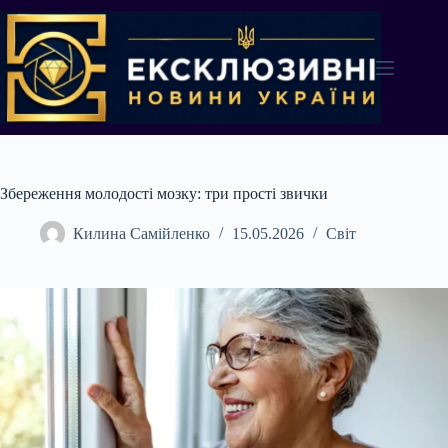
Перейти
до
вмісту
Збереження молодості мозку: три прості звички
Килина Самійленко
15.05.2026
Світ