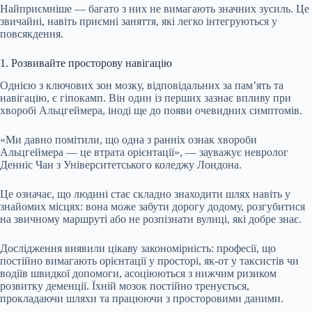
Найприємніше — багато з них не вимагають значних зусиль. Це
звичайні, навіть приємні заняття, які легко інтегруються у
повсякдення.
1. Розвивайте просторову навігацію
Однією з ключових зон мозку, відповідальних за пам’ять та
навігацію, є гіпокамп. Він один із перших зазнає впливу при
хворобі Альцгеймера, іноді ще до появи очевидних симптомів.
«Ми давно помітили, що одна з ранніх ознак хвороби
Альцгеймера — це втрата орієнтації», — зауважує невролог
Денніс Чан з Університетського коледжу Лондона.
Це означає, що людині стає складно знаходити шлях навіть у
знайомих місцях: вона може забути дорогу додому, розгубитися
на звичному маршруті або не розпізнати вулиці, які добре знає.
Дослідження виявили цікаву закономірність: професії, що
постійно вимагають орієнтації у просторі, як-от у таксистів чи
водіїв швидкої допомоги, асоціюються з нижчим ризиком
розвитку деменції. Їхній мозок постійно тренується,
прокладаючи шляхи та працюючи з просторовими даними.