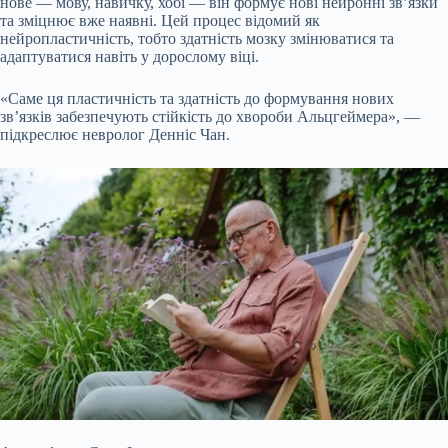
нове — мову, навичку, хобі — він формує нові нейронні зв’язки
та зміцнює вже наявні. Цей процес відомий як
нейропластичність, тобто здатність мозку змінюватися та
адаптуватися навіть у дорослому віці.
«Саме ця пластичність та здатність до формування нових
зв’язків забезпечують стійкість до хвороби Альцгеймера», —
підкреслює невролог Денніс Чан.