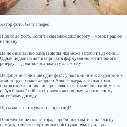
Автор фото,
Getty Images
Підпис до фото,
Коли ти сам знаходиш дорогу – мозок працює
на повну
Це не означає, що одна seule звичка може запобігти деменції.
Однак подібні заняття сприяють формуванню когнітивного
резерву — додаткового захисту для мозку.
Це добре пояснює ще один факт: у частини літніх людей мозок
демонструє ознаки хвороби Альцгеймера, але симптоми
протягом життя так і не проявляються. Ймовірно, їхній мозок
набув більшої стійкості завдяки активному та насиченому
життєвому досвіду.
Що можна застосувати на практиці?
Прогулянки без навігатора, спроби покладатися на власну
пам’ять, заняття спортивним орієнтуванням, ігри, що