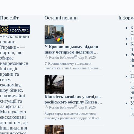
Про сайт
Останні новини
Інформ
К
С
«Ексклюзивні
П
новини
К
У Кропивницькому віддали
України» —
и
шану чотирьом полеглим
портал, що
Р
воїнам.
Ксенія Бойченко
Сер 8, 2026
збирає
й
найрезонансн
У Кропивницькому вшанували
п
пам’ять капітана Станіслава Крилова,
іші події
а
старшого лейтенанта Захара Клімова,
країни та
П
солдатів Сергія Кочмаря та Віталія
світу:
а
Єсьмана, котрі віддали свої…
економіку,
к
шоу-бізнес,
н
надзвичайні
Кількість загиблих унаслідок
ті
ситуації та
російського обстрілу Києва 5
У
лайфстайл.
серпня зросла: у медзакладі
Ксенія Бойченко
Сер 8, 2026
к
Ми шукаємо
помер чоловік.
Жертв серед цивільного населення
в
ексклюзивні
внаслідок російського удару по Києву
деталі там, де
5 серпня стало більше: 55-річний
інші видання
чоловік, який зазнав поранень, помер
у…
зупиняються