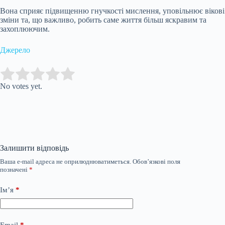
Вона сприяє підвищенню гнучкості мислення, уповільнює вікові
зміни та, що важливо, робить саме життя більш яскравим та
захоплюючим.
Джерело
Submit Rating
Rate this item:
No votes yet.
Залишити відповідь
Ваша e-mail адреса не оприлюднюватиметься.
Обов’язкові поля
позначені
*
Ім’я
*
Email
*