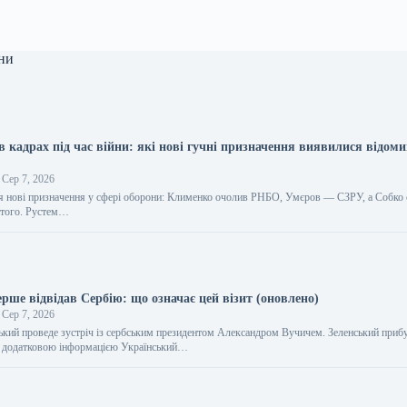
ни
в кадрах під час війни: які нові гучні призначення виявилися відом
Сер 7, 2026
ся нові призначення у сфері оборони: Клименко очолив РНБО, Умєров — СЗРУ, а Собко 
атого. Рустем…
рше відвідав Сербію: що означає цей візит (оновлено)
Сер 7, 2026
кий проведе зустріч із сербським президентом Александром Вучичем. Зеленський прибу
 додатковою інформацією Український…