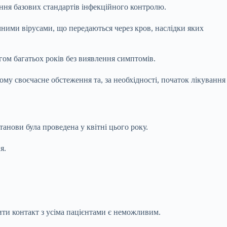
ення базових стандартів інфекційного контролю.
чними вірусами, що передаються через кров, наслідки яких
гом багатьох років без виявлення симптомів.
му своєчасне обстеження та, за необхідності, початок лікування
анови була проведена у квітні цього року.
я.
вити контакт з усіма пацієнтами є неможливим.