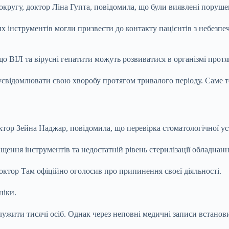
 округу, доктор Ліна Гупта, повідомила, що були виявлені поруш
х інструментів могли призвести до контакту пацієнтів з небезпе
о ВІЛ та вірусні гепатити можуть розвиватися в організмі протя
усвідомлювати свою хворобу протягом тривалого періоду. Саме то
тор Зейна Наджар, повідомила, що перевірка стоматологічної уст
ищення інструментів та недостатній рівень стерилізації обладнанн
октор Там офіційно оголосив про припинення своєї діяльності.
ніки.
служити тисячі осіб. Однак через неповні медичні записи встано