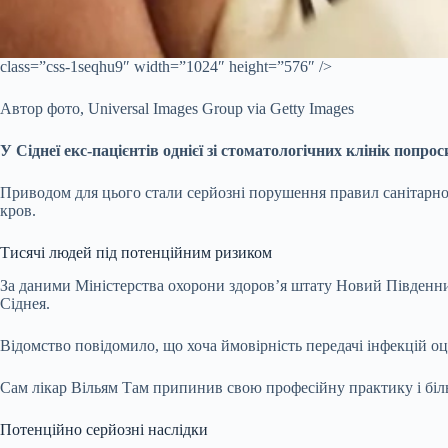
class=”css-1seqhu9″ width=”1024″ height=”576″ />
Автор фото,
Universal Images Group via Getty Images
У Сіднеї екс-пацієнтів однієї зі стоматологічних клінік попр
Приводом для цього стали серйозні порушення правил санітарно
кров.
Тисячі людей під потенційним ризиком
За даними Міністерства охорони здоров’я штату Новий Південний 
Сіднея.
Відомство повідомило, що хоча ймовірність передачі інфекцій оц
Сам лікар Вільям Там припинив свою професійну практику і біль
Потенційно серйозні наслідки