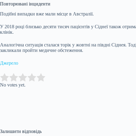
Повторювані інциденти
Подібні випадки вже мали місце в Австралії.
У 2018 році близько десяти тисяч пацієнтів у Сіднеї також отр
клінік.
Аналогічна ситуація сталася торік у жовтні на півдні Сіднея. Т
закликали пройти медичне обстеження.
Джерело
Submit Rating
Rate this item:
No votes yet.
Залишити відповідь