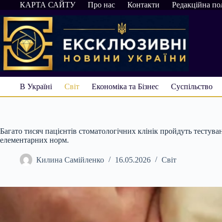
Перейти
КАРТА САЙТУ
Про нас
Контакти
Редакційна по
до
вмісту
В Україні
Світ
Економіка та Бізнес
Суспільство
Багато тисяч пацієнтів стоматологічних клінік пройдуть тестува
елементарних норм.
Килина Самійленко
16.05.2026
Світ