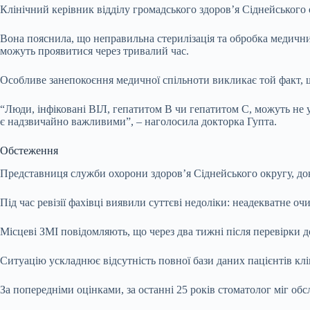
Клінічний керівник відділу громадського здоров’я Сіднейського
Вона пояснила, що неправильна стерилізація та обробка медични
можуть проявитися через тривалий час.
Особливе занепокоєння медичної спільноти викликає той факт, щ
“Люди, інфіковані ВІЛ, гепатитом B чи гепатитом C, можуть не 
є надзвичайно важливими”, – наголосила докторка Гупта.
Обстеження
Представниця служби охорони здоров’я Сіднейського округу, док
Під час ревізії фахівці виявили суттєві недоліки: неадекватне оч
Місцеві ЗМІ повідомляють, що через два тижні після перевірки д
Ситуацію ускладнює відсутність повної бази даних пацієнтів клі
За попередніми оцінками, за останні 25 років стоматолог міг об