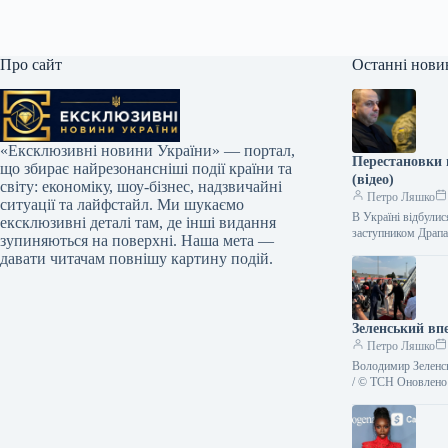
Про сайт
Останні нови
«Ексклюзивні новини України» — портал,
Перестановки 
що збирає найрезонансніші події країни та
(відео)
світу: економіку, шоу-бізнес, надзвичайні
Петро Ляшко
ситуації та лайфстайл. Ми шукаємо
В Україні відбули
ексклюзивні деталі там, де інші видання
заступником Драп
зупиняються на поверхні. Наша мета —
давати читачам повнішу картину подій.
Зеленський впе
Петро Ляшко
Володимир Зеленсь
/ © ТСН Оновлено