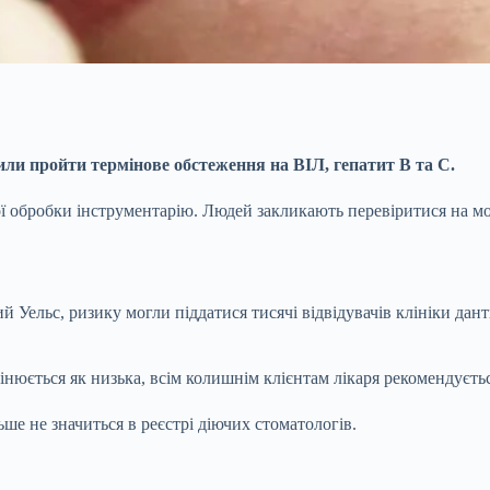
осили пройти термінове обстеження на ВІЛ, гепатит B та C.
ї обробки інструментарію. Людей закликають перевіритися на м
Уельс, ризику могли піддатися тисячі відвідувачів клініки дант
інюється як низька, всім колишнім клієнтам лікаря рекомендуєть
ше не значиться в реєстрі діючих стоматологів.