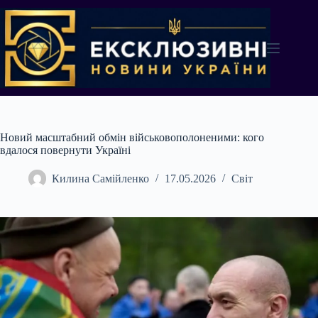
Перейти
до
вмісту
Новий масштабний обмін військовополоненими: кого
вдалося повернути Україні
Килина Самійленко
17.05.2026
Світ