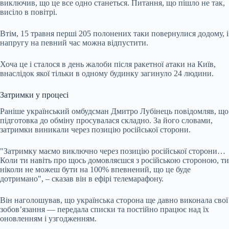
виключив, що це все одно станеться. Питання, що пішло не так,
висіло в повітрі.
Втім, 15 травня перші 205 полонених таки повернулися додому, і
напругу на певний час можна відпустити.
Хоча це і сталося в день жалоби після ракетної атаки на Київ,
внаслідок якої тільки в одному будинку загинуло 24 людини.
Затримки у процесі
Раніше український омбудсман Дмитро Лубінець повідомляв, що
підготовка до обміну просувалася складно. За його словами,
затримки виникали через позицію російської сторони.
"Затримку маємо виключно через позицію російської сторони…
Коли ти навіть про щось домовляєшся з російською стороною, ти
ніколи не можеш бути на 100% впевнений, що це буде
дотримано", – сказав він в ефірі телемарафону.
Він наголошував, що українська сторона ще давно виконала свої
зобов’язання — передала списки та постійно працює над їх
оновленням і узгодженням.