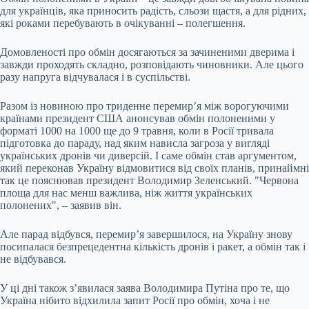
для українців, яка приносить радість, сльози щастя, а для рідних,
які роками перебувають в очікуванні – полегшення.
Домовленості про обмін досягаються за зачиненими дверима і
завжди проходять складно, розповідають чиновники. Але цього
разу напруга відчувалася і в суспільстві.
Разом із новиною про триденне перемир’я між ворогуючими
країнами президент США анонсував обмін полоненими у
форматі 1000 на 1000 ще до 9 травня, коли в Росії тривала
підготовка до параду, над яким нависла загроза у вигляді
українських дронів чи диверсій. І саме обмін став аргументом,
який переконав Україну відмовитися від своїх планів, принаймні
так це пояснював президент Володимир Зеленський. "Червона
площа для нас менш важлива, ніж життя українських
полонених", – заявив він.
Але парад відбувся, перемир’я завершилося, на Україну знову
посипалася безпрецедентна кількість дронів і ракет, а обмін так і
не відбувався.
У ці дні також з’явилася заява Володимира Путіна про те, що
Україна нібито відхилила запит Росії про обмін, хоча і не