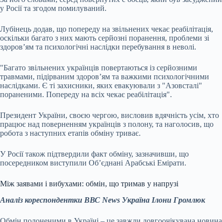
у Росії та згодом помилуваний.
Лубінець додав, що попереду на звільнених чекає реабілітація,
оскільки багато з них мають серйозні поранення, проблеми зі
здоров’ям та психологічні наслідки перебування в неволі.
"Багато звільнених українців повертаються із серйозними
травмами, підірваним здоров’ям та важкими психологічними
наслідками. Є ті захисники, яких евакуювали з "Азовсталі"
пораненими. Попереду на всіх чекає реабілітація".
Президент України, своєю чергою, висловив вдячність усім, хто
працює над поверненням українців з полону, та наголосив, що
робота з наступних етапів обміну триває.
У Росії також підтвердили факт обміну, зазначивши, що
посередником виступили Об’єднані Арабські Емірати.
Між заявами і вибухами: обмін, що тримав у напрузі
Аналіз кореспондентки ВВС News Україна Ілони Громлюк
Обмін полоненими в Україні – це завжди довгоочікувана новина