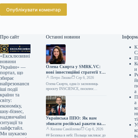
Опублікувати коментар
Про сайт
Останні новини
Інформ
К
С
«Ексклюзивні
П
новини
К
Олена Скирта у SMRK.VC:
України» —
и
нові інвестиційні стратегії та
портал, що
Р
деталі від директорки
Петро Ляшко
Сер 6, 2026
збирає
й
найрезонансн
Олена Скирта, одна із засновниць
п
проєкту INSCIENCE, посилює
іші події
а
команду венчурного фонду SMRK,
країни та
П
обійнявши посаду інвестиційної
світу:
а
директорки. Про це пані Скирта…
економіку,
к
шоу-бізнес,
н
надзвичайні
Українська ППО: Як нам
ті
ситуації та
збивати російські ракети над
У
лайфстайл.
власною територією
Килина Самійленко
Сер 6, 2026
к
Ми шукаємо
## Безпека в небі: Польща закликає до
в