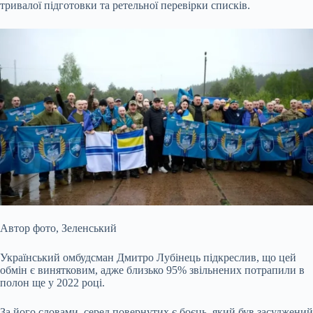
тривалої підготовки та ретельної перевірки списків.
Автор фото,
Зеленський
Український омбудсман Дмитро Лубінець підкреслив, що цей
обмін є винятковим, адже близько 95% звільнених потрапили в
полон ще у 2022 році.
За його словами, серед повернутих є боєць, який був засуджений