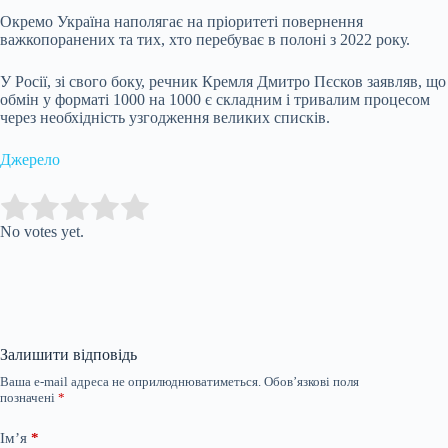
Окремо Україна наполягає на пріоритеті повернення
важкопоранених та тих, хто перебуває в полоні з 2022 року.
У Росії, зі свого боку, речник Кремля Дмитро Пєсков заявляв, що
обмін у форматі 1000 на 1000 є складним і тривалим процесом
через необхідність узгодження великих списків.
Джерело
Submit Rating
Rate this item:
No votes yet.
Залишити відповідь
Ваша e-mail адреса не оприлюднюватиметься.
Обов’язкові поля
позначені
*
Ім’я
*