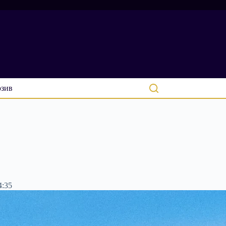
зив
4:35