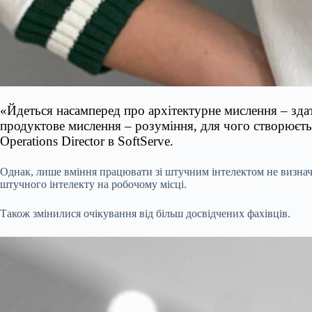
«Йдеться насамперед про архітектурне мислення – здат
продуктове мислення – розуміння, для чого створюєтьс
Operations Director в SoftServe.
Однак, лише вміння працювати зі штучним інтелектом не визнача
штучного інтелекту на робочому місці.
Також змінилися очікування від більш досвідчених фахівців.