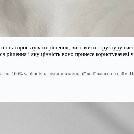
ність спроєктувати рішення, визначити структуру сист
я рішення і яку цінність воно принесе користувачеві ч
є на 100% успішність людини в компанії чи її шанси на найм. На