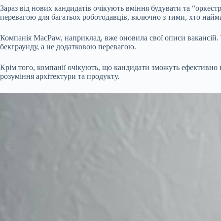
Зараз від нових кандидатів очікують вміння будувати та “оркест
перевагою для багатьох роботодавців, включно з тими, хто наймає
Компанія MacPaw, наприклад, вже оновила свої описи вакансій.
бекграунду, а не додатковою перевагою.
Крім того, компанії очікують, що кандидати зможуть ефективно 
розуміння архітектури та продукту.