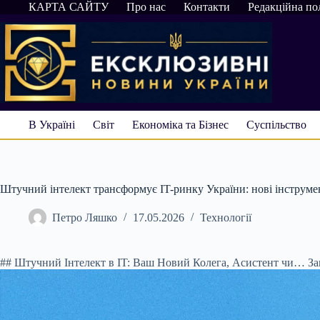
Перейти
КАРТА САЙТУ
Про нас
Контакти
Редакційна по
до
вмісту
В Україні
Світ
Економіка та Бізнес
Суспільство
Штучний інтелект трансформує IT-ринку України: нові інструме
Петро Ляшко
17.05.2026
Технології
## Штучний Інтелект в IT: Ваш Новий Колега, Асистент чи… За