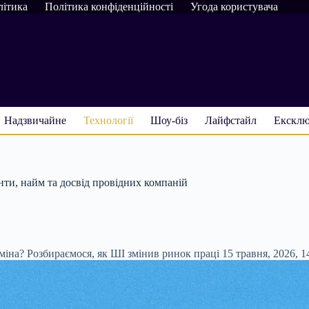
літика
Політика конфіденційності
Угода користувача
Надзвичайне
Технології
Шоу-біз
Лайфстайл
Ексклю
нти, найм та досвід провідних компаній
міна? Розбираємося, як ШІ змінив ринок праці
15 травня, 2026, 1