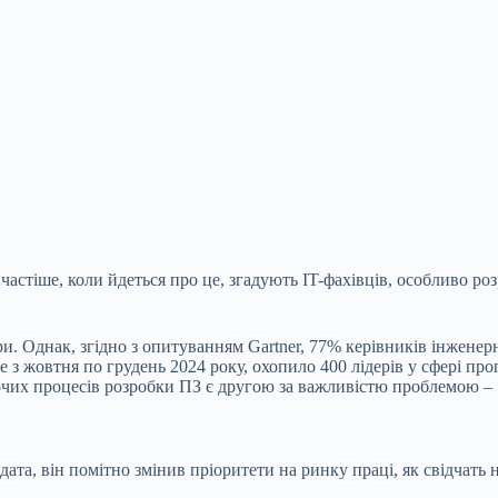
частіше, коли йдеться про це, згадують IT-фахівців, особливо ро
и. Однак, згідно з опитуванням Gartner, 77% керівників інжене
з жовтня по грудень 2024 року, охопило 400 лідерів у сфері про
бочих процесів розробки ПЗ є другою за важливістю проблемою –
та, він помітно змінив пріоритети на ринку праці, як свідчать 