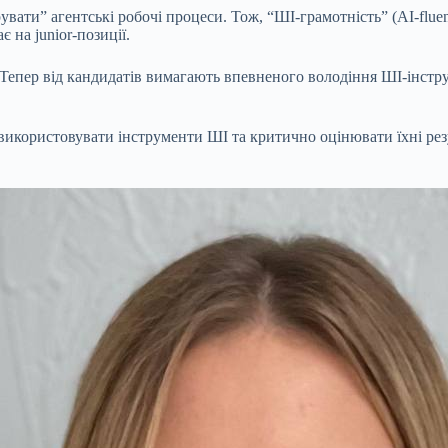
рувати” агентські робочі процеси. Тож, “ШІ-грамотність” (AI-fl
 на junior-позиції.
 Тепер від кандидатів вимагають впевненого володіння ШІ-інстр
використовувати інструменти ШІ та критично оцінювати їхні рез