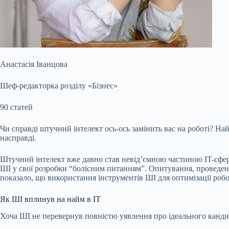
Анастасія Іванцова
Шеф-редакторка розділу «Бізнес»
90 статей
Чи справді штучний інтелект ось-ось замінить вас на роботі? Най
насправді.
Штучний інтелект вже давно став невід’ємною частиною IT-сфер
ШІ у свої розробки “болісним питанням”. Опитування, проведене 
показало, що використання інструментів ШІ для оптимізації ро
Як ШІ вплинув на найм в IT
Хоча ШІ не перевернув повністю уявлення про ідеального кандида