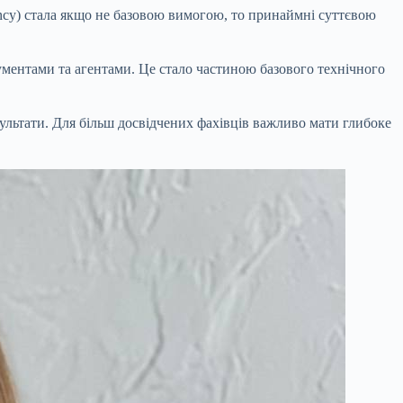
uency) стала якщо не базовою вимогою, то принаймні суттєвою
ументами та агентами. Це стало частиною базового технічного
ультати. Для більш досвідчених фахівців важливо мати глибоке