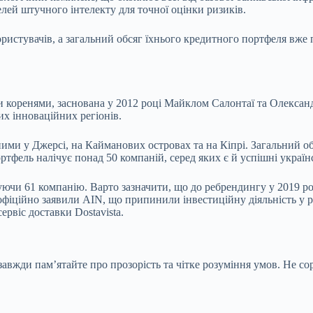
лей штучного інтелекту для точної оцінки ризиків.
користувачів, а загальний обсяг їхнього кредитного портфеля вж
ми коренями, заснована у 2012 році Майклом Салонтаї та Олексан
ших інноваційних регіонів.
ми у Джерсі, на Кайманових островах та на Кіпрі. Загальний об
ртфель налічує понад 50 компаній, серед яких є й успішні україн
уючи 61 компанію. Варто зазначити, що до ребрендингу у 2019 році
офіційно заявили AIN, що припинили інвестиційну діяльність у ро
сервіс доставки Dostavista.
авжди пам’ятайте про прозорість та чітке розуміння умов. Не сор