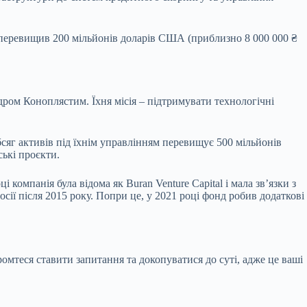
е перевищив 200 мільйонів доларів США (приблизно 8 000 000 ₴
дром Коноплястим. Їхня місія – підтримувати технологічні
сяг активів під їхнім управлінням перевищує 500 мільйонів
ські проєкти.
 компанія була відома як Buran Venture Capital і мала зв’язки з
сії після 2015 року. Попри це, у 2021 році фонд робив додаткові
омтеся ставити запитання та докопуватися до суті, адже це ваші