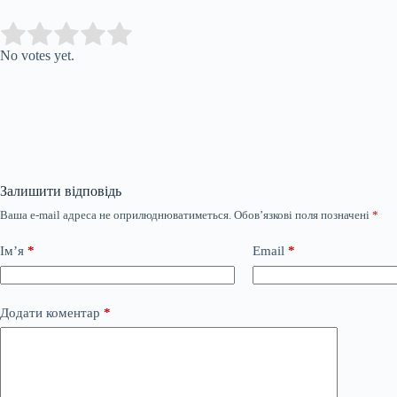
Submit Rating
Rate this item:
No votes yet.
Залишити відповідь
Ваша e-mail адреса не оприлюднюватиметься.
Обов’язкові поля позначені
*
Ім’я
*
Email
*
Додати коментар
*