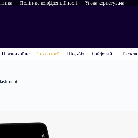
літика
Політика конфіденційності
Угода користувача
Надзвичайне
Технології
Шоу-біз
Лайфстайл
Ексклю
ashpoint