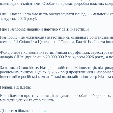
взаємодією з клієнтами. Особливо вражає розробка власних моде
Нині Fintech Farm має честь обслуговувати понад 3,5 мільйони 
за курсом 2026 року).
Про Flashpoint: надійний партнер у світі інвестицій
Flashpoint – це міжнародна інвестиційна компанія з британськи
компанії зі Східної та Центральної Європи, Балтії, Ізраїлю та ін
Фонд оперує кількома інвестиційними портфелями, зареєстровани
доларів США (приблизно 20 000 000 ₴ за курсом 2026 року), а по
За даними Crunchbase, Flashpoint здійснив 93 інвестиції, підтрим
російським ринком. Однак, у 2022 році представники Flashpoint 
інвестиції в російські компанії, такі як онлайн-кінотеатр ivi.ru та 
Порада від Шефа:
Коли йдеться про залучення фінансування, особливо боргового, з
майбутні успіхи та стабільність.
Дізнатися більше на:
ain.ua