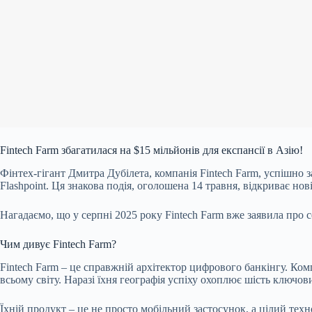
Fintech Farm збагатилася на $15 мільйонів для експансії в Азію!
Фінтех-гігант Дмитра Дубілета, компанія Fintech Farm, успішно
Flashpoint. Ця знакова подія, оголошена 14 травня, відкриває но
Нагадаємо, що у серпні 2025 року Fintech Farm вже заявила про 
Чим дивує Fintech Farm?
Fintech Farm – це справжній архітектор цифрового банкінгу. К
всьому світу. Наразі їхня географія успіху охоплює шість ключо
Їхній продукт – це не просто мобільний застосунок, а цілий тех