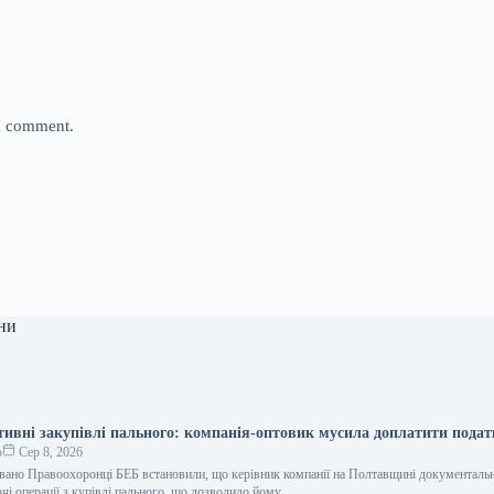
 I comment.
ни
тивні закупівлі пального: компанія-оптовик мусила доплатити пода
о
Сер 8, 2026
вано Правоохоронці БЕБ встановили, що керівник компанії на Полтавщині документаль
ючі операції з купівлі пального, що дозволило йому…