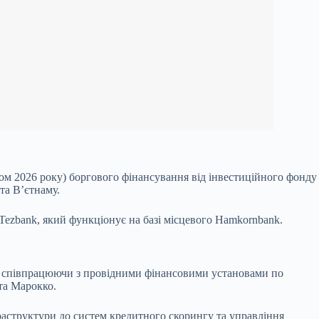
сом 2026 року) боргового фінансування від інвестиційного фонду
та В’єтнаму.
Tezbank, який функціонує на базі місцевого Hamkornbank.
дно співпрацюючи з провідними фінансовими установами по
 та Марокко.
фраструктури до систем кредитного скорингу та управління