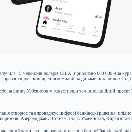
 залучила 15 мільйонів доларів США (приблизно 600 000 ₴ за кур
ві горизонти для розширення компанії на динамічних ринках Індії 
себе на ринку Узбекистану, запустивши там інноваційний проєкт 
омпанія створює та впроваджує цифрові банківські рішення, плі
вих ринків: Азербайджан, В’єтнам, Індія, Узбекистан, Киргизстан
нологічний комплекс, що охоплює все: від базової банківської ін