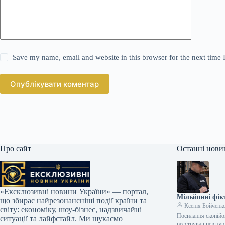
Save my name, email and website in this browser for the next time
Опублікувати коментар
Про сайт
Останні нови
«Ексклюзивні новини України» — портал,
Мільйонні фік
що збирає найрезонансніші події країни та
Ксенія Бойченк
світу: економіку, шоу-бізнес, надзвичайні
Посилання скопійо
ситуації та лайфстайл. Ми шукаємо
реєстрував неісну