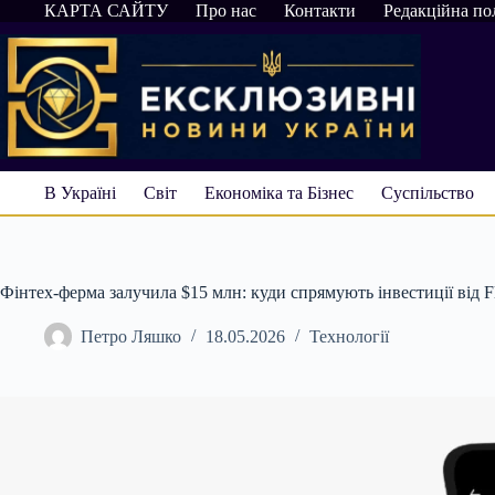
Перейти
КАРТА САЙТУ
Про нас
Контакти
Редакційна по
до
вмісту
В Україні
Світ
Економіка та Бізнес
Суспільство
Фінтех-ферма залучила $15 млн: куди спрямують інвестиції від Fl
Петро Ляшко
18.05.2026
Технології