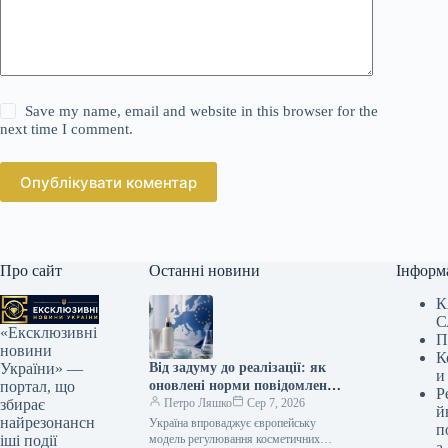
Save my name, email and website in this browser for the
next time I comment.
Опублікувати коментар
Про сайт
Останні новини
Інформ
К
С
«Ексклюзивні
П
новини
К
Від задуму до реалізації: як
України» —
и
оновлені норми повідомлення
портал, що
Р
трансформують український
Петро Ляшко
Сер 7, 2026
збирає
й
ринок косметики
найрезонансн
Україна впроваджує європейську
п
модель регулювання косметичних
іші події
а