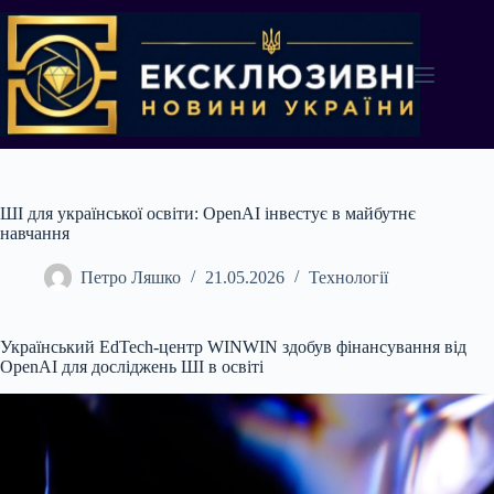
Перейти
до
вмісту
ШІ для української освіти: OpenAI інвестує в майбутнє
навчання
Петро Ляшко
21.05.2026
Технології
Український EdTech-центр WINWIN здобув фінансування від
OpenAI для досліджень ШІ в освіті