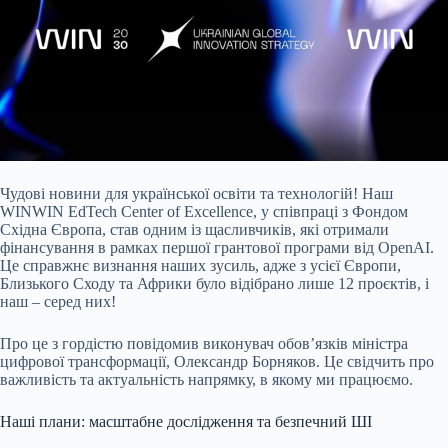
Чудові новини для української освіти та технологій! Наш
WINWIN EdTech Center of Excellence, у співпраці з Фондом
Східна Європа, став одним із щасливчиків, які отримали
фінансування в рамках першої грантової програми від OpenAI.
Це справжнє визнання наших зусиль, адже з усієї Європи,
Близького Сходу та Африки було відібрано лише 12 проєктів, і
наш – серед них!
Про це з гордістю повідомив виконувач обов’язків міністра
цифрової трансформації, Олександр Борняков. Це свідчить про
важливість та актуальність напрямку, в якому ми працюємо.
Наші плани: масштабне дослідження та безпечний ШІ