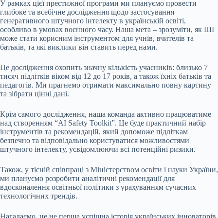
У рамках цієї престижної програми ми плануємо провести
глибоке та всебічне дослідження щодо застосування
генеративного штучного інтелекту в українській освіті,
особливо в умовах воєнного часу. Наша мета – зрозуміти, як ШІ
може стати корисним інструментом для учнів, вчителів та
батьків, та які виклики він ставить перед нами.
Це дослідження охопить значну кількість учасників: близько 7
тисяч підлітків віком від 12 до 17 років, а також їхніх батьків та
педагогів. Ми прагнемо отримати максимально повну картину
та зібрати цінні дані.
Крім самого дослідження, наша команда активно працюватиме
над створенням “AI Safety Toolkit”. Це буде практичний набір
інструментів та рекомендацій, який допоможе підліткам
безпечно та відповідально користуватися можливостями
штучного інтелекту, усвідомлюючи всі потенційні ризики.
Також, у тісній співпраці з Міністерством освіти і науки України,
ми плануємо розробити аналітичні рекомендації для
вдосконалення освітньої політики з урахуванням сучасних
технологічних трендів.
Нагадаємо, це не перша успішна історія українських інноваторів.