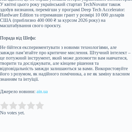
У квітні цього року український стартап TechNovator також
здобув визнання, перемігши у програмі Deep Tech Accelerator:
Hardware Edition та отримавши грант у розмірі 10 000 доларів
США (приблизно 400 000 ₴ за курсом 2026 року) на
масштабування свого проєкту.
Порада від Шефа:
Не бійтеся експериментувати з новими технологіями, але
завжди пам’ятайте про критичне мислення. Штучний інтелект –
це потужний інструмент, який може допомогти вам навчатися,
творити та досліджувати, але кінцеве рішення та
відповідальність завжди залишаються за вами. Використовуйте
його з розумом, як надійного помічника, а не як заміну власним
знанням та інтуїції.
Джерело новини:
ain.ua
Submit Rating
Rate this item:
No votes yet.