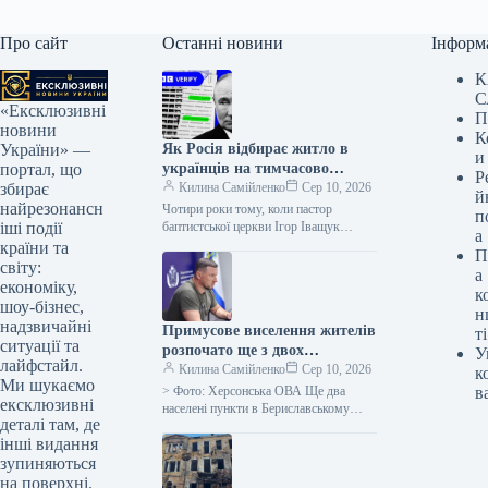
Про сайт
Останні новини
Інформ
К
С
«Ексклюзивні
П
новини
К
Як Росія відбирає житло в
України» —
и
українців на тимчасово
портал, що
Р
окупованих територіях
Килина Самійленко
Сер 10, 2026
збирає
й
найрезонансн
Чотири роки тому, коли пастор
п
баптистської церкви Ігор Іващук
іші події
а
залишив свій дім у тимчасово
країни та
П
окупованій Росією Запорізькій області,
світу:
а
він сподівався,…
економіку,
к
шоу-бізнес,
н
надзвичайні
Примусове виселення жителів
ті
ситуації та
розпочато ще з двох
У
лайфстайл.
населених пунктів
Килина Самійленко
Сер 10, 2026
к
Ми шукаємо
Бериславського району на
> Фото: Херсонська ОВА Ще два
в
ексклюзивні
Херсонщині.
населені пункти в Бериславському
деталі там, де
районі Херсонщини, а саме села
інші видання
Красносільське та Чарівне, відтепер
підлягають…
зупиняються
на поверхні.