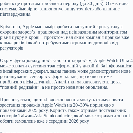
робить це протягом тривалого періоду (до 30 днів). Отже, нова
система, ймовірно, запропонує вищу точність або клінічне
підтвердження.
Крім того, Apple має намір зробити наступний крок у галузі
охорони здоров’я, працюючи над неінвазивним моніторингом
рівня цукру в крові – проєктом, над яким компанія працює вже
кілька років і який потребуватиме отримання дозволів від
регуляторів.
Окрім функціоналу, пов’язаного зі здоров’ям, Apple Watch Ultra 4
може зазнати суттєвих трансформацій у дизайні. За інформацією
з інсайдерських джерел, задня панель може демонструвати нове
розташування сенсорів у формі кільця, що включатиме
приблизно вісім датчиків. Аналітики характеризують це як
“повний редизайн”, а не просто незначне оновлення.
Прогнозується, що такі вдосконалення можуть стимулювати
зростання продажів Apple Watch на 20–30% порівняно з
показниками 2025 року. Користь також отримає постачальник
сенсорів
Taiwan-Asia Semiconductor
, який може отримати значні
обсяги замовлень вже з середини 2026 року.