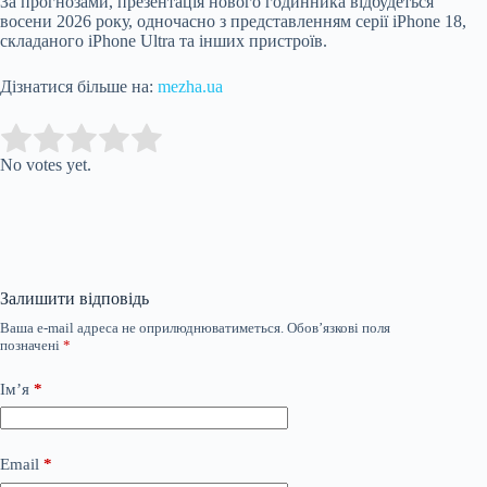
За прогнозами, презентація нового годинника відбудеться
восени 2026 року, одночасно з представленням серії iPhone 18,
складаного iPhone Ultra та інших пристроїв.
Дізнатися більше на:
mezha.ua
Submit Rating
Rate this item:
No votes yet.
Залишити відповідь
Ваша e-mail адреса не оприлюднюватиметься.
Обов’язкові поля
позначені
*
Ім’я
*
Email
*