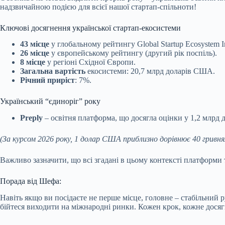
надзвичайною подією для всієї нашої стартап-спільноти!
Ключові досягнення української стартап-екосистеми
43 місце
у глобальному рейтингу Global Startup Ecosystem I
26 місце
у європейському рейтингу (другий рік поспіль).
8 місце
у регіоні Східної Європи.
Загальна вартість
екосистеми: 20,7 млрд доларів США.
Річний приріст
: 7%.
Український “єдиноріг” року
Preply
– освітня платформа, що досягла оцінки у 1,2 млрд д
(За курсом 2026 року, 1 долар США приблизно дорівнює 40 гривням.
Важливо зазначити, що всі згадані в цьому контексті платформи та
Порада від Шефа:
Навіть якщо ви посідаєте не перше місце, головне – стабільний 
бійтеся виходити на міжнародні ринки. Кожен крок, кожне досяг