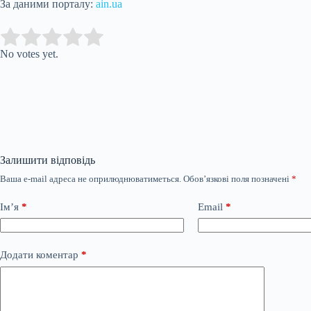
За даними порталу:
ain.ua
Submit Rating
Rate this item:
No votes yet.
Залишити відповідь
Ваша e-mail адреса не оприлюднюватиметься.
Обов’язкові поля позначені
*
Ім’я
*
Email
*
Додати коментар
*