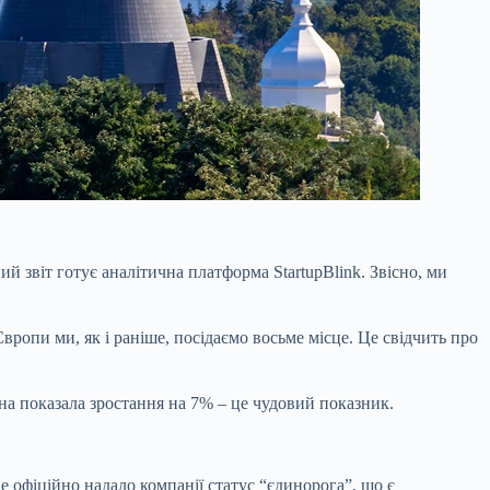
ий звіт готує аналітична платформа StartupBlink. Звісно, ми
ропи ми, як і раніше, посідаємо восьме місце. Це свідчить про
она показала зростання на 7% – це чудовий показник.
е офіційно надало компанії статус “єдинорога”, що є