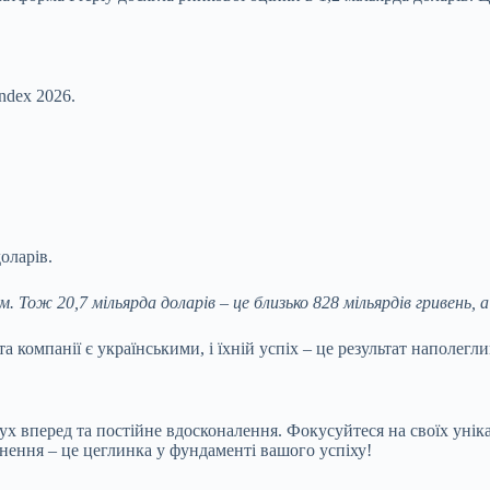
ndex 2026.
оларів.
 Тож 20,7 мільярда доларів – це близько 828 мільярдів гривень, а 
 компанії є українськими, і їхній успіх – це результат наполегли
рух вперед та постійне вдосконалення. Фокусуйтеся на своїх унік
нення – це цеглинка у фундаменті вашого успіху!