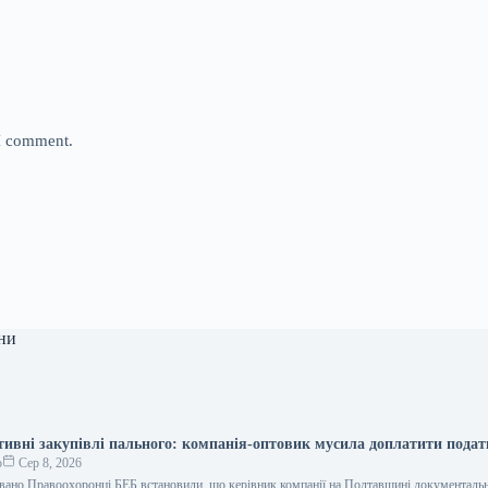
 I comment.
ни
тивні закупівлі пального: компанія-оптовик мусила доплатити пода
о
Сер 8, 2026
вано Правоохоронці БЕБ встановили, що керівник компанії на Полтавщині документаль