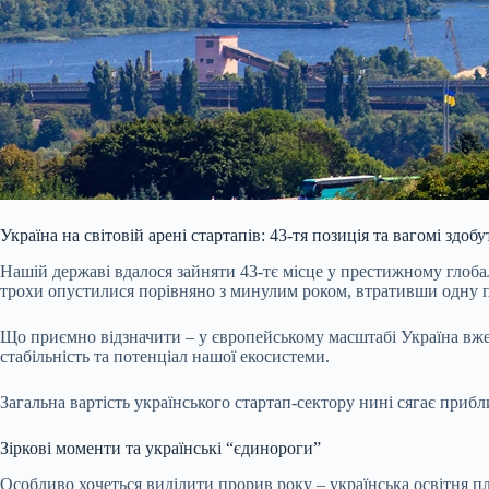
Україна на світовій арені стартапів: 43-тя позиція та вагомі здоб
Нашій державі вдалося зайняти 43-тє місце у престижному гло
трохи опустилися порівняно з минулим роком, втративши одну п
Що приємно відзначити – у європейському масштабі Україна вже д
стабільність та потенціал нашої екосистеми.
Загальна вартість українського стартап-сектору нині сягає приб
Зіркові моменти та українські “єдинороги”
Особливо хочеться виділити прорив року – українська освітня пла