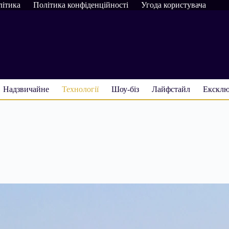
літика
Політика конфіденційності
Угода користувача
Надзвичайне
Технології
Шоу-біз
Лайфстайл
Ексклю