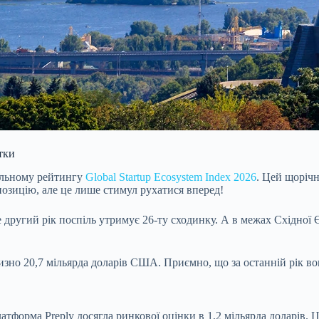
утки
бальному рейтингу
Global Startup Ecosystem Index 2026
. Цей щорічн
озицію, але це лише стимул рухатися вперед!
ругий рік поспіль утримує 26-ту сходинку. А в межах Східної Єв
лизно 20,7 мільярда доларів США. Приємно, що за останній рік в
тформа Preply досягла ринкової оцінки в 1,2 мільярда доларів. Ц