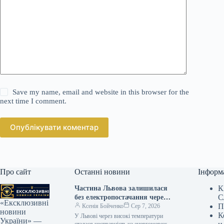
Save my name, email and website in this browser for the
next time I comment.
Опублікувати коментар
Про сайт
Останні новини
Інформ
К
Частина Львова залишилася
С
без електропостачання через
«Ексклюзивні
П
аварію, спричинену спекою.
Ксенія Бойченко
Сер 7, 2026
новини
К
У Львові через високі температури
України» —
сталася несправність на енергомережі,