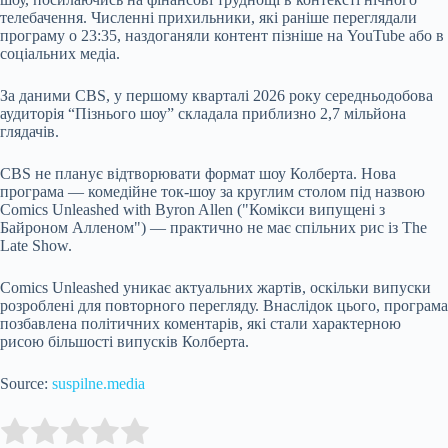
телебачення. Численні прихильники, які раніше переглядали
програму о 23:35, наздоганяли контент пізніше на YouTube або в
соціальних медіа.
За даними CBS, у першому кварталі 2026 року середньодобова
аудиторія “Пізнього шоу” складала приблизно 2,7 мільйона
глядачів.
CBS не планує відтворювати формат шоу Колберта. Нова
програма — комедійне ток-шоу за круглим столом під назвою
Comics Unleashed with Byron Allen ("Комікси випущені з
Байроном Алленом") — практично не має спільних рис із The
Late Show.
Comics Unleashed уникає актуальних жартів, оскільки випуски
розроблені для повторного перегляду. Внаслідок цього, програма
позбавлена політичних коментарів, які стали характерною
рисою більшості випусків Колберта.
Source:
suspilne.media
Submit Rating
Rate this item: