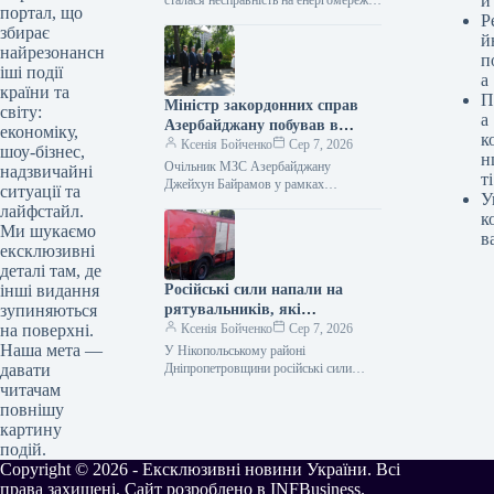
и
портал, що
що призвело до тимчасового
Р
збирає
припинення електропостачання у
й
найрезонансн
певних районах міста. Цю…
п
іші події
а
країни та
П
Міністр закордонних справ
світу:
а
Азербайджану побував в
економіку,
к
Ірпені.
Ксенія Бойченко
Сер 7, 2026
шоу-бізнес,
н
Очільник МЗС Азербайджану
надзвичайні
ті
Джейхун Байрамов у рамках
ситуації та
У
офіційного візиту до України відвідав
лайфстайл.
к
місто Ірпінь, що на Київщині. Про це
Ми шукаємо
інформує…
в
ексклюзивні
деталі там, де
Російські сили напали на
інші видання
рятувальників, які
зупиняються
працювали над ліквідацією
Ксенія Бойченко
Сер 7, 2026
на поверхні.
наслідків обстрілів у
Наша мета —
У Нікопольському районі
Нікопольському районі.
Дніпропетровщини російські сили
давати
обстріляли команду ДСНС, яка
читачам
працювала над гасінням займання,
повнішу
спричиненого попереднім обстрілом.
картину
Як інформує
подій.
Copyright © 2026 - Ексклюзивні новини України. Всі
права захищені. Сайт розроблено в INFBusiness.