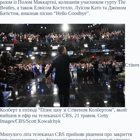
разом із Полом Маккартні, колишнім учасником гурту The
Beatles, а також Елвісом Костелло, Луїсом Като та Джоном
Батістом, виконав пісню “Hello Goodbye”.
Стівен
Колберт в епізоді “Пізнє шоу зі Стівеном Колбертом”, який
вийшов в ефір на телеканалі CBS, 21 травня.
Getty
Images/CBS/Scott Kowalchyk
Минулого літа телеканал CBS прийняв рішення про закриття
шоу, посилаючись на фінансові труднощі в контексті нічного