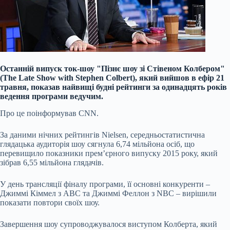
Останній випуск ток-шоу "Пізнє шоу зі Стівеном Колбером"
(The Late Show with Stephen Colbert), який вийшов в ефір 21
травня, показав найвищі будні рейтинги за одинадцять років
ведення програми ведучим.
Про це поінформував CNN.
За даними нічних рейтингів Nielsen, середньостатистична
глядацька аудиторія шоу сягнула 6,74 мільйона осіб, що
перевищило показники прем’єрного випуску 2015 року, який
зібрав 6,55 мільйона глядачів.
У день трансляції фіналу програми, її основні конкуренти –
Джиммі Кіммел з ABC та Джиммі Феллон з NBC – вирішили
показати повтори своїх шоу.
Завершення шоу супроводжувалося виступом Колберта, який