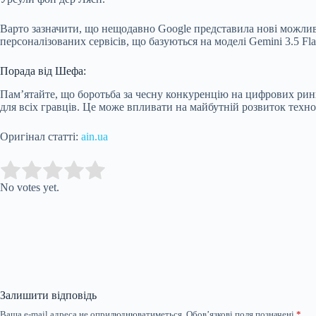
Варто зазначити, що нещодавно Google представила нові можливо
персоналізованих сервісів, що базуються на моделі Gemini 3.5 Fla
Порада від Шефа:
Пам’ятайте, що боротьба за чесну конкуренцію на цифрових рин
для всіх гравців. Це може впливати на майбутній розвиток техн
Оригінал статті:
ain.ua
Submit Rating
Rate this item:
No votes yet.
Залишити відповідь
Ваша e-mail адреса не оприлюднюватиметься.
Обов’язкові поля позначені
*