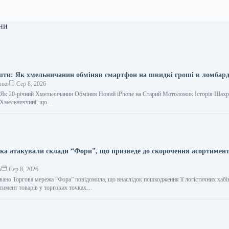
ни
шти: Як хмельничанин обміняв смартфон на швидкі гроші в ломбард
енко
Сер 8, 2026
 Як 20-річний Хмельничанин Обміняв Новий iPhone на Старий Мотоломик Історія Шахр
а Хмельниччині, що…
ська атакували склади “Фори”, що призведе до скорочення асортимент
о
Сер 8, 2026
вано Торгова мережа “Фора” повідомила, що внаслідок пошкодження її логістичних хабі
ртимент товарів у торгових точках…