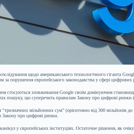
слідування щодо американського технологічного гіганта Google 
м за порушення європейського законодавства у сфері цифрових 
чення стосуються зловживання Google своїм домінуючим становищ
татах пошуку, що суперечить правилам Закону про цифрові ринки
 “тризначних мільйонних сум” (орієнтовно від 300 мільйонів до 
о Закону про цифрові ринки.
канікул у європейських інституціях. Остаточне рішення, як очіку