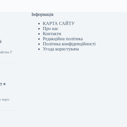
Інформація
КАРТА САЙТУ
Про нас
Контакти
Редакційна політика
і
Політика конфіденційності
Угода користувача
айства У
у в
в через