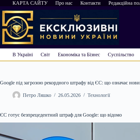
Перейти
КАРТА САЙТУ
Про нас
Контакти
Редакційна по
до
вмісту
В Україні
Світ
Економіка та Бізнес
Суспільство
Google під загрозою рекордного штрафу від ЄС: що означає новий
Петро Ляшко
26.05.2026
Технології
ЄС готує безпрецедентний штраф для Google: що відомо