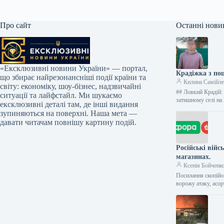
Про сайт
Останні нови
«Ексклюзивні новини України» — портал,
Крадіжка з по
що збирає найрезонансніші події країни та
Килина Самійл
світу: економіку, шоу-бізнес, надзвичайні
## Ловкий Крадій:
ситуації та лайфстайл. Ми шукаємо
затишному селі н
ексклюзивні деталі там, де інші видання
зупиняються на поверхні. Наша мета —
давати читачам повнішу картину подій.
Російські вій
магазинах.
Ксенія Бойченк
Посилання скопійо
ворожу атаку, асо