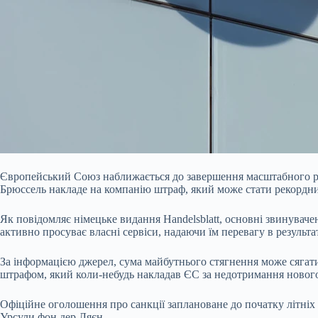
Європейський Союз наближається до завершення масштабного роз
Брюссель накладе на компанію штраф, який може стати рекордни
Як повідомляє німецьке видання Handelsblatt, основні звинува
активно просуває власні сервіси, надаючи їм перевагу в резуль
За інформацією джерел, сума майбутнього стягнення може сягати
штрафом, який коли-небудь накладав ЄС за недотримання новог
Офіційне оголошення про санкції заплановане до початку літніх 
Урсули фон дер Ляєн.